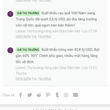
DIỄN BIẾN THỊ TRƯỜNG
Xuất khẩu rau quả Việt Nam sang
GIÁ THỊ TRƯỜNG
T
Trung Quốc đã vượt 5,5 tỷ USD, dư địa tăng trưởng
còn rất lớn, quả ngon nào bán thêm?
Latest: Thị trường nông sản | Báo Dân Việt
Lúc 07:28
DIỄN BIẾN THỊ TRƯỜNG
Xuất khẩu nông sản 42,8 tỷ USD, đạt
GIÁ THỊ TRƯỜNG
T
gần 60% "KPI" Chính phủ giao, nhiều mặt hàng tăng
tốc về đích
Latest: Thị trường nông sản | Báo Dân Việt
Lúc 12:01,
Thứ ba
DIỄN BIẾN THỊ TRƯỜNG
Facebook
Twitter
Reddit
Pinterest
Tumblr
WhatsApp
Email
Chia sẻ: