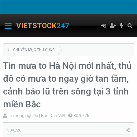
C
VIETSTOCK
247
CHUYÊN MỤC THÚ CƯNG
Tin mưa to Hà Nội mới nhất, thủ
đô có mưa to ngay giờ tan tầm,
cảnh báo lũ trên sông tại 3 tỉnh
miền Bắc
T
N
Tin nông nghiệp | Báo Dân Việt
30/6/26
h
g
r
à
30/6/26
e
y