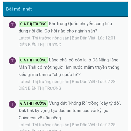
Bài mới nhất
Khi Trung Quốc chuyển sang tiêu
GIÁ THỊ TRƯỜNG
T
dùng nội địa: Cơ hội nào cho ngành sắn?
Latest: Thị trường nông sản | Báo Dân Việt
Lúc 12:01
DIỄN BIẾN THỊ TRƯỜNG
Làng chài cổ còn lại ở Đà Nẵng-làng
GIÁ THỊ TRƯỜNG
T
Mân Thái có một người làm nước mắm truyền thống
kiểu gì mà bán ra "chợ quốc tế"?
Latest: Thị trường nông sản | Báo Dân Việt
Lúc 07:28
DIỄN BIẾN THỊ TRƯỜNG
Vùng đất "khổng lồ" trồng "cây tỷ đô",
GIÁ THỊ TRƯỜNG
T
Đắk Lắk kỳ vọng tạo dấu ấn toàn cầu với kỷ lục
Guinness về sầu riêng
Latest: Thị trường nông sản | Báo Dân Việt
Lúc 07:28