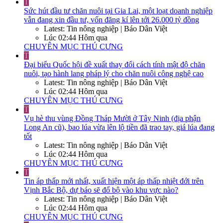
T
Sức hút đầu tư chăn nuôi tại Gia Lai, một loạt doanh nghiệp
vẫn đang xin đầu tư, vốn đăng kí lên tới 26.000 tỷ đồng
Latest: Tin nông nghiệp | Báo Dân Việt
Lúc 02:44 Hôm qua
CHUYÊN MỤC THÚ CƯNG
T
Đại biểu Quốc hội đề xuất thay đổi cách tính mật độ chăn
nuôi, tạo hành lang pháp lý cho chăn nuôi công nghệ cao
Latest: Tin nông nghiệp | Báo Dân Việt
Lúc 02:44 Hôm qua
CHUYÊN MỤC THÚ CƯNG
T
Vụ hè thu vùng Đồng Tháp Mười ở Tây Ninh (địa phận
Long An cũ), bao lúa vừa lên lộ tiền đã trao tay, giá lúa đang
tốt
Latest: Tin nông nghiệp | Báo Dân Việt
Lúc 02:44 Hôm qua
CHUYÊN MỤC THÚ CƯNG
T
Tin áp thấp mới nhất, xuất hiện một áp thấp nhiệt đới trên
Vịnh Bắc Bộ, dự báo sẽ đổ bộ vào khu vực nào?
Latest: Tin nông nghiệp | Báo Dân Việt
Lúc 02:44 Hôm qua
CHUYÊN MỤC THÚ CƯNG