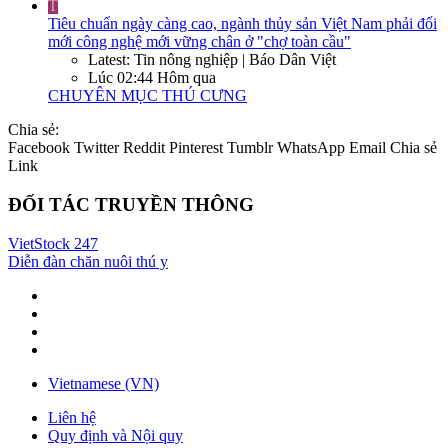
T
Tiêu chuẩn ngày càng cao, ngành thủy sản Việt Nam phải đổi
mới công nghệ mới vững chân ở "chợ toàn cầu"
Latest: Tin nông nghiệp | Báo Dân Việt
Lúc 02:44 Hôm qua
CHUYÊN MỤC THÚ CƯNG
Chia sẻ:
Facebook
Twitter
Reddit
Pinterest
Tumblr
WhatsApp
Email
Chia sẻ
Link
ĐỐI TÁC TRUYỀN THÔNG
VietStock
247
Diễn đàn chăn nuôi thú y
Vietnamese (VN)
Liên hệ
Quy định và Nội quy