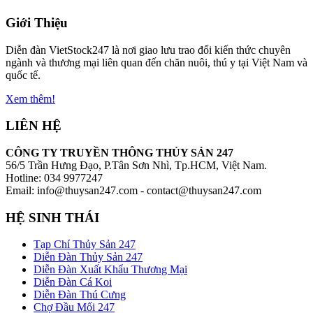
Giới Thiệu
Diễn đàn VietStock247 là nơi giao lưu trao đổi kiến thức chuyên
ngành và thương mại liên quan đến chăn nuôi, thú y tại Việt Nam và
quốc tế.
Xem thêm!
LIÊN HỆ
CÔNG TY TRUYỀN THÔNG THỦY SẢN 247
56/5 Trần Hưng Đạo, P.Tân Sơn Nhì, Tp.HCM, Việt Nam.
Hotline: 034 9977247
Email: info@thuysan247.com - contact@thuysan247.com
HỆ SINH THÁI
Tạp Chí Thủy Sản 247
Diễn Đàn Thủy Sản 247
Diễn Đàn Xuất Khẩu Thương Mại
Diễn Đàn Cá Koi
Diễn Đàn Thú Cưng
Chợ Đầu Mối 247