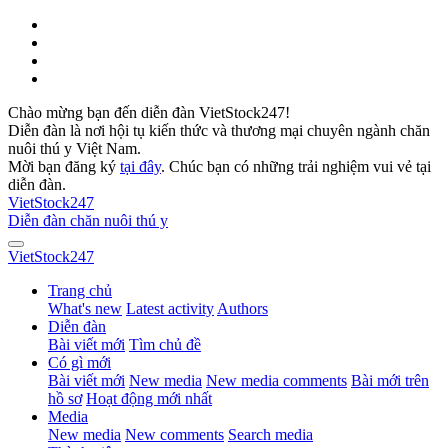
Chào mừng bạn đến diễn đàn VietStock247!
Diễn đàn là nơi hội tụ kiến thức và thương mại chuyên ngành chăn
nuôi thú y Việt Nam.
Mời bạn đăng ký
tại đây
. Chúc bạn có những trải nghiệm vui vẻ tại
diễn đàn.
VietStock
247
Diễn đàn chăn nuôi thú y
VietStock
247
Trang chủ
What's new
Latest activity
Authors
Diễn đàn
Bài viết mới
Tìm chủ đề
Có gì mới
Bài viết mới
New media
New media comments
Bài mới trên
hồ sơ
Hoạt động mới nhất
Media
New media
New comments
Search media