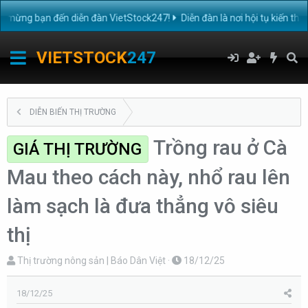
ng bạn đến diễn đàn VietStock247!
Diễn đàn là nơi hội tụ kiến thức
VIETSTOCK
247
DIỄN BIẾN THỊ TRƯỜNG
Trồng rau ở Cà
GIÁ THỊ TRƯỜNG
Mau theo cách này, nhổ rau lên
làm sạch là đưa thẳng vô siêu
thị
T
N
Thị trường nông sản | Báo Dân Việt
18/12/25
h
g
r
à
18/12/25
e
y