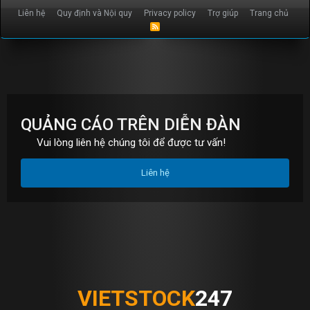
Liên hệ
Quy định và Nội quy
Privacy policy
Trợ giúp
Trang chủ
R
S
S
QUẢNG CÁO TRÊN DIỄN ĐÀN
Vui lòng liên hệ chúng tôi để được tư vấn!
Liên hệ
VIETSTOCK
247