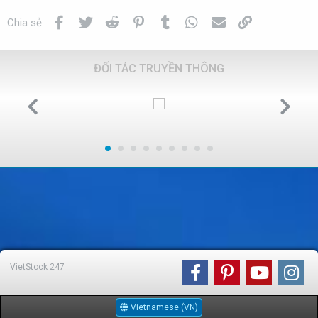
Facebook
Twitter
Reddit
Pinterest
Tumblr
WhatsApp
Email
Link
Chia sẻ:
ĐỐI TÁC TRUYỀN THÔNG
VietStock
247
Vietnamese (VN)