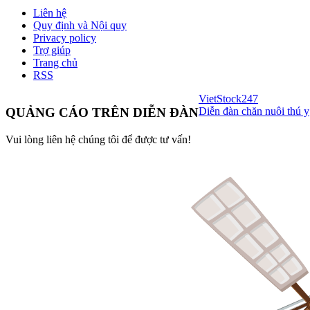
Liên hệ
Quy định và Nội quy
Privacy policy
Trợ giúp
Trang chủ
RSS
VietStock
247
Diễn đàn chăn nuôi thú y
QUẢNG CÁO TRÊN DIỄN ĐÀN
Vui lòng liên hệ chúng tôi để được tư vấn!