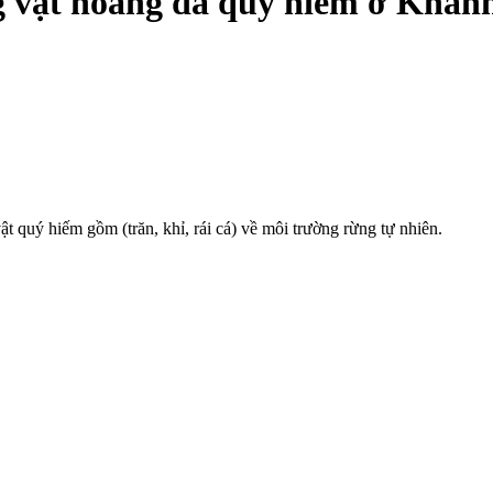
ng vật hoang dã quý hiếm ở Khán
 quý hiếm gồm (trăn, khỉ, rái cá) về môi trường rừng tự nhiên.