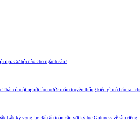
i địa: Cơ hội nào cho ngành sắn?
 Thái có một người làm nước mắm truyền thống kiểu gì mà bán ra "ch
ắk Lắk kỳ vọng tạo dấu ấn toàn cầu với kỷ lục Guinness về sầu riêng