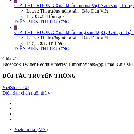
T
GIÁ THỊ TRƯỜNG
Xuất khẩu rau quả Việt Nam sang Trung Q
Latest: Thị trường nông sản | Báo Dân Việt
Lúc 07:28 Hôm qua
DIỄN BIẾN THỊ TRƯỜNG
T
GIÁ THỊ TRƯỜNG
Xuất khẩu nông sản 42,8 tỷ USD, đạt gần
Latest: Thị trường nông sản | Báo Dân Việt
Lúc 12:01, Thứ ba
DIỄN BIẾN THỊ TRƯỜNG
Chia sẻ:
Facebook
Twitter
Reddit
Pinterest
Tumblr
WhatsApp
Email
Chia sẻ
ĐỐI TÁC TRUYỀN THÔNG
VietStock
247
Diễn đàn chăn nuôi thú y
Vietnamese (VN)