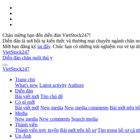
Chào mừng bạn đến diễn đàn VietStock247!
Diễn đàn là nơi hội tụ kiến thức và thương mại chuyên ngành chăn n
Mời bạn đăng ký
tại đây
. Chúc bạn có những trải nghiệm vui vẻ tại d
VietStock
247
Diễn đàn chăn nuôi thú y
VietStock
247
Trang chủ
What's new
Latest activity
Authors
Diễn đàn
Bài viết mới
Tìm chủ đề
Có gì mới
Bài viết mới
New media
New media comments
Bài mới trên hồ
Media
New media
New comments
Search media
Thành viên
Thành viên trực tuyến
Bài mới trên hồ sơ
Tìm trong hồ sơ cá n
Up Ảnh