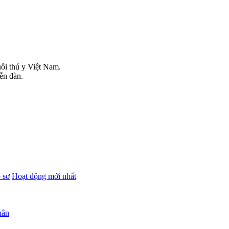
uôi thú y Việt Nam.
iễn đàn.
 sơ
Hoạt động mới nhất
hân