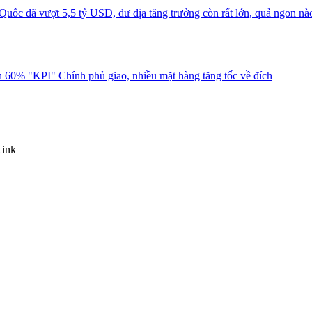
uốc đã vượt 5,5 tỷ USD, dư địa tăng trưởng còn rất lớn, quả ngon nà
 60% "KPI" Chính phủ giao, nhiều mặt hàng tăng tốc về đích
Link