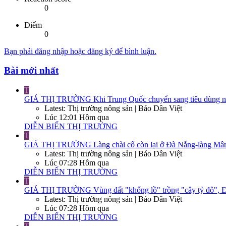
0
Điểm
0
Bạn phải đăng nhập hoặc đăng ký để bình luận.
Bài mới nhất
T
GIÁ THỊ TRƯỜNG
Khi Trung Quốc chuyển sang tiêu dùng nộ
Latest: Thị trường nông sản | Báo Dân Việt
Lúc 12:01 Hôm qua
DIỄN BIẾN THỊ TRƯỜNG
T
GIÁ THỊ TRƯỜNG
Làng chài cổ còn lại ở Đà Nẵng-làng Mân
Latest: Thị trường nông sản | Báo Dân Việt
Lúc 07:28 Hôm qua
DIỄN BIẾN THỊ TRƯỜNG
T
GIÁ THỊ TRƯỜNG
Vùng đất "khổng lồ" trồng "cây tỷ đô", Đ
Latest: Thị trường nông sản | Báo Dân Việt
Lúc 07:28 Hôm qua
DIỄN BIẾN THỊ TRƯỜNG