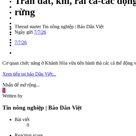
Trăn đất, khỉ, rái cá-các độ
rừng
Thread starter
Tin nông nghiệp | Báo Dân Việt
Ngày gửi
7/7/26
7/7/26
Cơ quan chức năng ở Khánh Hòa vừa tiến hành thả các cá thể động vật
Xem tiếp tại báo Dân Việt...
Nhấn để mở rộng...
T
Written by
Tin nông nghiệp | Báo Dân Việt
Bài viết
0
Reaction score