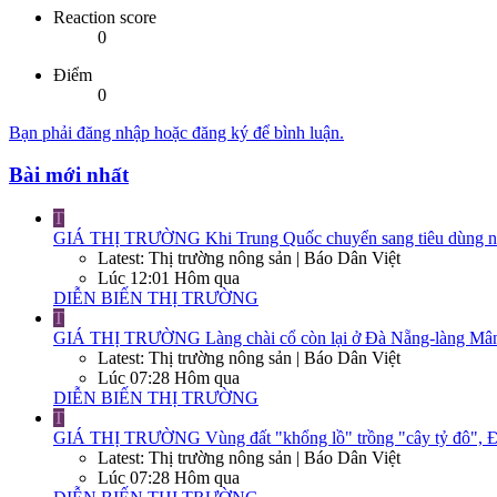
Reaction score
0
Điểm
0
Bạn phải đăng nhập hoặc đăng ký để bình luận.
Bài mới nhất
T
GIÁ THỊ TRƯỜNG
Khi Trung Quốc chuyển sang tiêu dùng nộ
Latest: Thị trường nông sản | Báo Dân Việt
Lúc 12:01 Hôm qua
DIỄN BIẾN THỊ TRƯỜNG
T
GIÁ THỊ TRƯỜNG
Làng chài cổ còn lại ở Đà Nẵng-làng Mân
Latest: Thị trường nông sản | Báo Dân Việt
Lúc 07:28 Hôm qua
DIỄN BIẾN THỊ TRƯỜNG
T
GIÁ THỊ TRƯỜNG
Vùng đất "khổng lồ" trồng "cây tỷ đô", Đ
Latest: Thị trường nông sản | Báo Dân Việt
Lúc 07:28 Hôm qua