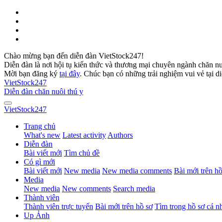
Chào mừng bạn đến diễn đàn VietStock247!
Diễn đàn là nơi hội tụ kiến thức và thương mại chuyên ngành chăn n
Mời bạn đăng ký
tại đây
. Chúc bạn có những trải nghiệm vui vẻ tại d
VietStock
247
Diễn đàn chăn nuôi thú y
VietStock
247
Trang chủ
What's new
Latest activity
Authors
Diễn đàn
Bài viết mới
Tìm chủ đề
Có gì mới
Bài viết mới
New media
New media comments
Bài mới trên hồ
Media
New media
New comments
Search media
Thành viên
Thành viên trực tuyến
Bài mới trên hồ sơ
Tìm trong hồ sơ cá n
Up Ảnh