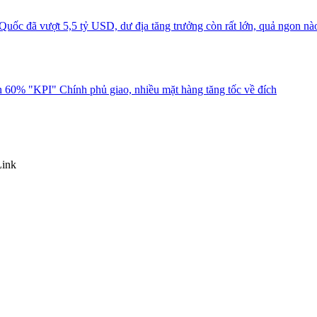
uốc đã vượt 5,5 tỷ USD, dư địa tăng trưởng còn rất lớn, quả ngon nà
 60% "KPI" Chính phủ giao, nhiều mặt hàng tăng tốc về đích
Link