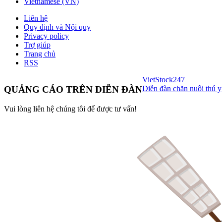
Vietnamese (VN)
Liên hệ
Quy định và Nội quy
Privacy policy
Trợ giúp
Trang chủ
RSS
VietStock
247
Diễn đàn chăn nuôi thú y
QUẢNG CÁO TRÊN DIỄN ĐÀN
Vui lòng liên hệ chúng tôi để được tư vấn!