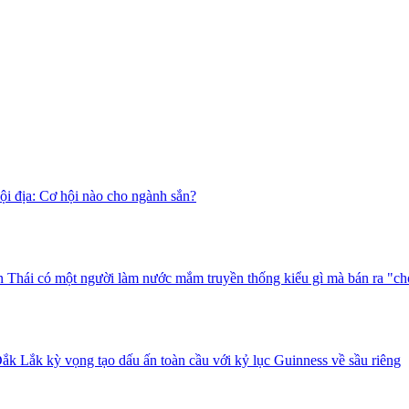
i địa: Cơ hội nào cho ngành sắn?
 Thái có một người làm nước mắm truyền thống kiểu gì mà bán ra "ch
ắk Lắk kỳ vọng tạo dấu ấn toàn cầu với kỷ lục Guinness về sầu riêng