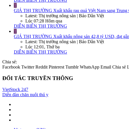
DIỄN BIẾN THỊ TRƯỜNG
T
GIÁ THỊ TRƯỜNG
Xuất khẩu rau quả Việt Nam sang Trung Q
Latest: Thị trường nông sản | Báo Dân Việt
Lúc 07:28 Hôm qua
DIỄN BIẾN THỊ TRƯỜNG
T
GIÁ THỊ TRƯỜNG
Xuất khẩu nông sản 42,8 tỷ USD, đạt gần
Latest: Thị trường nông sản | Báo Dân Việt
Lúc 12:01, Thứ ba
DIỄN BIẾN THỊ TRƯỜNG
Chia sẻ:
Facebook
Twitter
Reddit
Pinterest
Tumblr
WhatsApp
Email
Chia sẻ
ĐỐI TÁC TRUYỀN THÔNG
VietStock
247
Diễn đàn chăn nuôi thú y