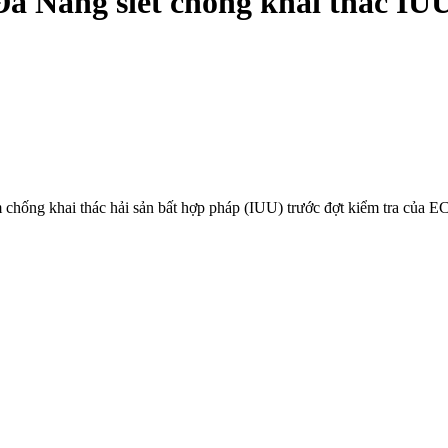
Đà Nẵng siết chống khai thác IU
ống khai thác hải sản bất hợp pháp (IUU) trước đợt kiểm tra của EC,