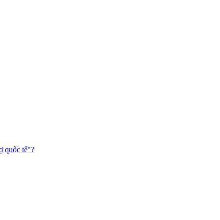
ợ quốc tế"?