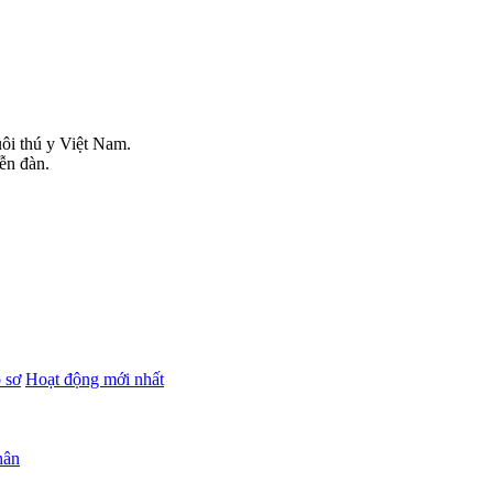
uôi thú y Việt Nam.
iễn đàn.
 sơ
Hoạt động mới nhất
hân