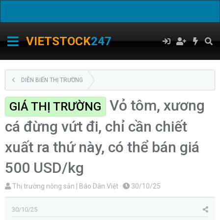
C
VIETSTOCK
247
DIỄN BIẾN THỊ TRƯỜNG
Vỏ tôm, xương
GIÁ THỊ TRƯỜNG
cá đừng vứt đi, chỉ cần chiết
xuất ra thứ này, có thể bán giá
500 USD/kg
T
N
Thị trường nông sản | Báo Dân Việt
30/10/25
h
g
r
à
30/10/25
e
y