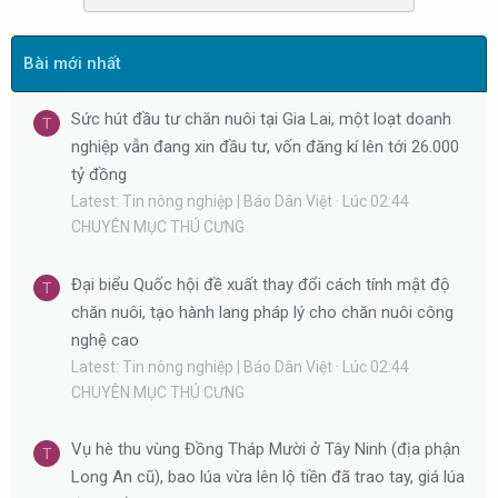
y
Bài mới nhất
Sức hút đầu tư chăn nuôi tại Gia Lai, một loạt doanh
T
nghiệp vẫn đang xin đầu tư, vốn đăng kí lên tới 26.000
tỷ đồng
Latest: Tin nông nghiệp | Báo Dân Việt
Lúc 02:44
CHUYÊN MỤC THÚ CƯNG
Đại biểu Quốc hội đề xuất thay đổi cách tính mật độ
T
chăn nuôi, tạo hành lang pháp lý cho chăn nuôi công
nghệ cao
Latest: Tin nông nghiệp | Báo Dân Việt
Lúc 02:44
CHUYÊN MỤC THÚ CƯNG
Vụ hè thu vùng Đồng Tháp Mười ở Tây Ninh (địa phận
T
Long An cũ), bao lúa vừa lên lộ tiền đã trao tay, giá lúa