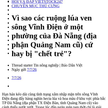
HỎI VÀ ĐÁP VIETSTOCK247
CHUYÊN MỤC THÚ CƯNG
Vì sao các ruộng lúa ven
sông Vĩnh Điện ở một
phường của Đà Nẵng (địa
phận Quảng Nam cũ) cứ
hay bị "chết trẻ"?
Thread starter
Tin nông nghiệp | Báo Dân Việt
Ngày gửi
7/7/26
7/7/26
Hạn hán kéo dài cùng tình trạng xâm nhập mặn trên sông Vĩnh
Điện đang đẩy hàng nghìn hecta lúa và hoa màu ở khu vực phía bắc
TP Đà Nẵng (địa phận TX Điện Bàn, tỉnh Quảng Nam cũ) vào
cảnh thiếu nước tưới. Trong lúc đập ngăn mặn tạm thời chỉ là giải