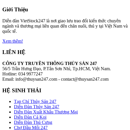
Giới Thiệu
Diễn đàn VietStock247 là nơi giao lưu trao đổi kiến thức chuyên
ngành và thương mại liên quan đến chăn nuôi, thú y tại Việt Nam và
quốc tế.
Xem thêm!
LIÊN HỆ
CÔNG TY TRUYỀN THÔNG THỦY SẢN 247
56/5 Trần Hưng Đạo, P.Tân Sơn Nhì, Tp.HCM, Việt Nam.
Hotline: 034 9977247
Email: info@thuysan247.com - contact@thuysan247.com
HỆ SINH THÁI
Tạp Chí Thủy Sản 247
Diễn Đàn Thủy Sản 247
Diễn Đàn Xuất Khẩu Thương Mại
Diễn Đàn Cá Koi
Diễn Đàn Thú Cưng
Chợ Đầu Mối 247