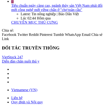
T
Tiêu chuẩn ngày càng cao, ngành thủy sản Việt Nam phải đổi
mới công nghệ mới vững chân ở "chợ toàn cầu"
Latest: Tin nông nghiệp | Báo Dân Việt
Lúc 02:44 Hôm qua
CHUYÊN MỤC THÚ CƯNG
Chia sẻ:
Facebook
Twitter
Reddit
Pinterest
Tumblr
WhatsApp
Email
Chia sẻ
Link
ĐỐI TÁC TRUYỀN THÔNG
VietStock
247
Diễn đàn chăn nuôi thú y
Vietnamese (VN)
Liên hệ
Quy định và Nội quy