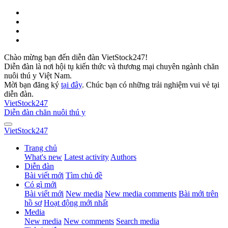
Chào mừng bạn đến diễn đàn VietStock247!
Diễn đàn là nơi hội tụ kiến thức và thương mại chuyên ngành chăn
nuôi thú y Việt Nam.
Mời bạn đăng ký
tại đây
. Chúc bạn có những trải nghiệm vui vẻ tại
diễn đàn.
VietStock
247
Diễn đàn chăn nuôi thú y
VietStock
247
Trang chủ
What's new
Latest activity
Authors
Diễn đàn
Bài viết mới
Tìm chủ đề
Có gì mới
Bài viết mới
New media
New media comments
Bài mới trên
hồ sơ
Hoạt động mới nhất
Media
New media
New comments
Search media