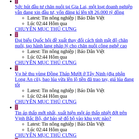
T
Sức hút đầu tư chăn nuôi tại Gia Lai, một loạt doanh nghiệp
vẫn đang xin đầu tư, vốn đăng kí lên tới 26.000 tỷ đồng
Latest: Tin nông nghiệp | Báo Dân Việt
Lúc 02:44 Hôm qua
CHUYÊN MỤC THÚ CƯNG
T
Đại biểu Quốc hội đề xuất thay đổi cách tính mật độ chăn
nuôi, tạo hành lang pháp lý cho chăn nuôi công nghệ cao
Latest: Tin nông nghiệp | Báo Dân Việt
Lúc 02:44 Hôm qua
CHUYÊN MỤC THÚ CƯNG
T
Vụ hè thu vùng Đồng Tháp Mười ở Tây Ninh (địa phận
Long An cũ), bao lúa vừa lên lộ tiền đã trao tay, giá lúa đang
tốt
Latest: Tin nông nghiệp | Báo Dân Việt
Lúc 02:44 Hôm qua
CHUYÊN MỤC THÚ CƯNG
T
Tin áp thấp mới nhất, xuất hiện một áp thấp nhiệt đới trên
Vịnh Bắc Bộ, dự báo sẽ đổ bộ vào khu vực nào?
Latest: Tin nông nghiệp | Báo Dân Việt
Lúc 02:44 Hôm qua
CHUYÊN MỤC THÚ CƯNG