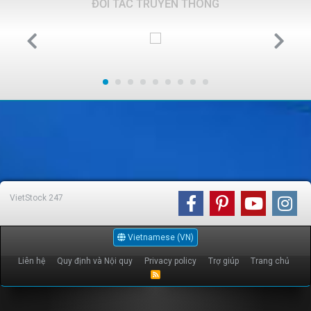
ĐỐI TÁC TRUYỀN THÔNG
VietStock
247
Vietnamese (VN)
Liên hệ
Quy định và Nội quy
Privacy policy
Trợ giúp
Trang chủ
R
S
S