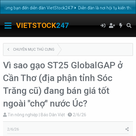
g bạn đến diễn đàn VietStock247!
Diễn đàn là nơi hội tụ kiến thức 
VIETSTOCK
247
CHUYÊN MỤC THÚ CƯNG
Vì sao gạo ST25 GlobalGAP ở
Cần Thơ (địa phận tỉnh Sóc
Trăng cũ) đang bán giá tốt
ngoài "chợ" nước Úc?
T
N
Tin nông nghiệp | Báo Dân Việt
2/6/26
h
g
r
à
2/6/26
e
y