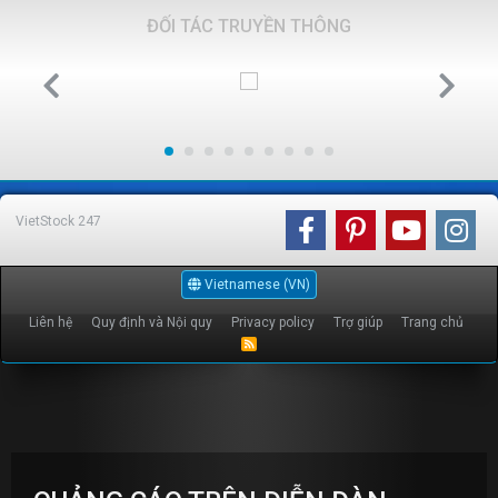
ĐỐI TÁC TRUYỀN THÔNG
VietStock
247
Vietnamese (VN)
Liên hệ
Quy định và Nội quy
Privacy policy
Trợ giúp
Trang chủ
R
S
S