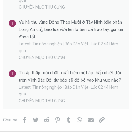
qua
CHUYÊN MỤC THÚ CƯNG
Vụ hè thu vùng Đồng Tháp Mười ở Tây Ninh (địa phận
T
Long An cũ), bao lúa vừa lên lộ tiền đã trao tay, giá lúa
đang tốt
Latest: Tin nông nghiệp | Báo Dân Việt
Lúc 02:44 Hôm
qua
CHUYÊN MỤC THÚ CƯNG
Tin áp thấp mới nhất, xuất hiện một áp thấp nhiệt đới
T
trên Vịnh Bắc Bộ, dự báo sẽ đổ bộ vào khu vực nào?
Latest: Tin nông nghiệp | Báo Dân Việt
Lúc 02:44 Hôm
qua
CHUYÊN MỤC THÚ CƯNG
Facebook
Twitter
Reddit
Pinterest
Tumblr
WhatsApp
Email
Link
Chia sẻ: