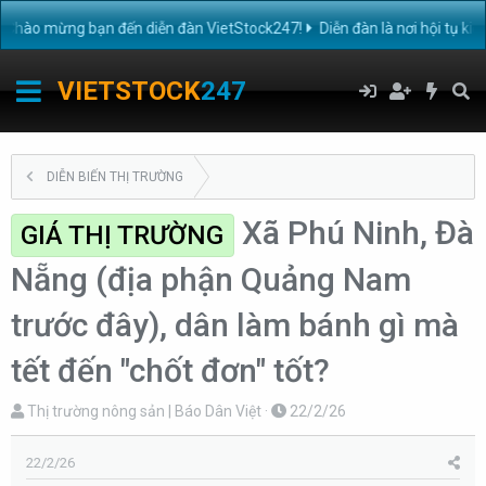
ào mừng bạn đến diễn đàn VietStock247!
Diễn đàn là nơi hội tụ kiến
VIETSTOCK
247
DIỄN BIẾN THỊ TRƯỜNG
Xã Phú Ninh, Đà
GIÁ THỊ TRƯỜNG
Nẵng (địa phận Quảng Nam
trước đây), dân làm bánh gì mà
tết đến "chốt đơn" tốt?
T
N
Thị trường nông sản | Báo Dân Việt
22/2/26
h
g
r
à
22/2/26
e
y