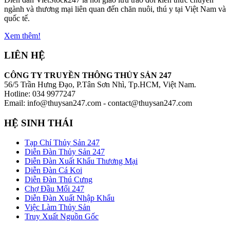
ngành và thương mại liên quan đến chăn nuôi, thú y tại Việt Nam và
quốc tế.
Xem thêm!
LIÊN HỆ
CÔNG TY TRUYỀN THÔNG THỦY SẢN 247
56/5 Trần Hưng Đạo, P.Tân Sơn Nhì, Tp.HCM, Việt Nam.
Hotline: 034 9977247
Email: info@thuysan247.com - contact@thuysan247.com
HỆ SINH THÁI
Tạp Chí Thủy Sản 247
Diễn Đàn Thủy Sản 247
Diễn Đàn Xuất Khẩu Thương Mại
Diễn Đàn Cá Koi
Diễn Đàn Thú Cưng
Chợ Đầu Mối 247
Diễn Đàn Xuất Nhập Khẩu
Việc Làm Thủy Sản
Truy Xuất Nguồn Gốc