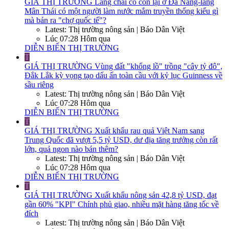
GIÁ THỊ TRƯỜNG
Làng chài cổ còn lại ở Đà Nẵng-làng
Mân Thái có một người làm nước mắm truyền thống kiểu gì
mà bán ra "chợ quốc tế"?
Latest: Thị trường nông sản | Báo Dân Việt
Lúc 07:28 Hôm qua
DIỄN BIẾN THỊ TRƯỜNG
T
GIÁ THỊ TRƯỜNG
Vùng đất "khổng lồ" trồng "cây tỷ đô",
Đắk Lắk kỳ vọng tạo dấu ấn toàn cầu với kỷ lục Guinness về
sầu riêng
Latest: Thị trường nông sản | Báo Dân Việt
Lúc 07:28 Hôm qua
DIỄN BIẾN THỊ TRƯỜNG
T
GIÁ THỊ TRƯỜNG
Xuất khẩu rau quả Việt Nam sang
Trung Quốc đã vượt 5,5 tỷ USD, dư địa tăng trưởng còn rất
lớn, quả ngon nào bán thêm?
Latest: Thị trường nông sản | Báo Dân Việt
Lúc 07:28 Hôm qua
DIỄN BIẾN THỊ TRƯỜNG
T
GIÁ THỊ TRƯỜNG
Xuất khẩu nông sản 42,8 tỷ USD, đạt
gần 60% "KPI" Chính phủ giao, nhiều mặt hàng tăng tốc về
đích
Latest: Thị trường nông sản | Báo Dân Việt