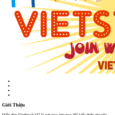
Giới Thiệu
Diễn đàn VietStock247 là nơi giao lưu trao đổi kiến thức chuyên