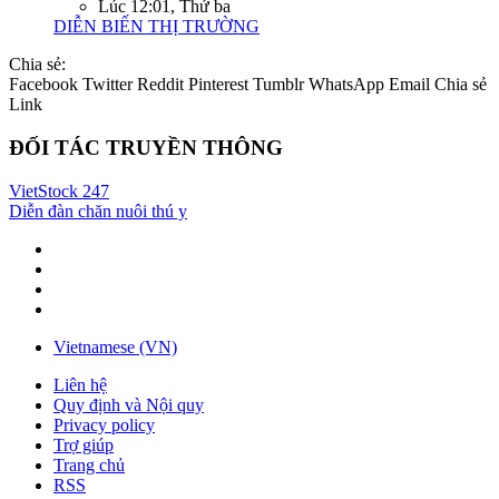
Lúc 12:01, Thứ ba
DIỄN BIẾN THỊ TRƯỜNG
Chia sẻ:
Facebook
Twitter
Reddit
Pinterest
Tumblr
WhatsApp
Email
Chia sẻ
Link
ĐỐI TÁC TRUYỀN THÔNG
VietStock
247
Diễn đàn chăn nuôi thú y
Vietnamese (VN)
Liên hệ
Quy định và Nội quy
Privacy policy
Trợ giúp
Trang chủ
RSS