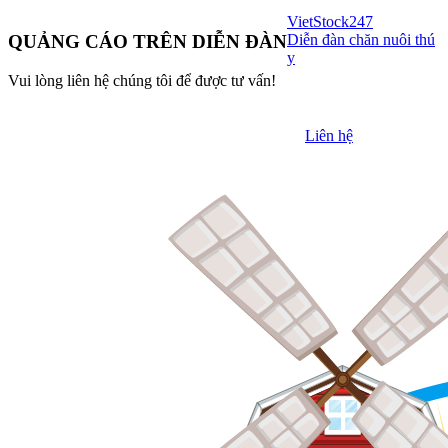
VietStock
247
Diễn đàn chăn nuôi thú
QUẢNG CÁO TRÊN DIỄN ĐÀN
y
Vui lòng liên hệ chúng tôi để được tư vấn!
Liên hệ