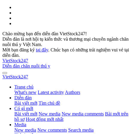
Chào mừng bạn đến diễn đàn VietStock247!
Diễn đàn là nơi hội tụ kiến thức và thương mại chuyên ngành chăn
nuôi thú y Việt Nam.
Mời bạn đăng ký
tại đây
. Chúc bạn có những trải nghiệm vui vẻ tại
diễn đàn.
VietStock
247
Diễn đàn chăn nuôi thú y
VietStock
247
Trang chủ
What's new
Latest activity
Authors
Diễn đàn
Bài viết mới
Tìm chủ đề
Có gì mới
Bài viết mới
New media
New media comments
Bài mới trên
hồ sơ
Hoạt động mới nhất
Media
New media
New comments
Search media