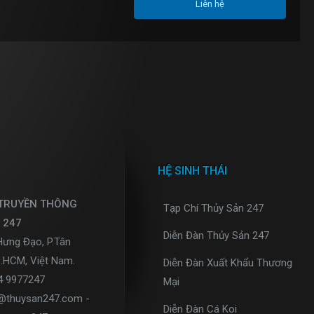
Liên hệ
HỆ SINH THÁI
 TRUYỀN THÔNG
Tạp Chí Thủy Sản 247
 247
Diễn Đàn Thủy Sản 247
Hưng Đạo, P.Tân
p.HCM, Việt Nam.
Diễn Đàn Xuất Khẩu Thương
34 9977247
Mại
o@thuysan247.com -
Diễn Đàn Cá Koi