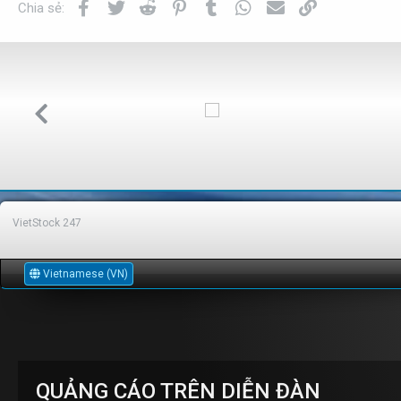
Facebook
Twitter
Reddit
Pinterest
Tumblr
WhatsApp
Email
Link
Chia sẻ:
VietStock
247
Vietnamese (VN)
QUẢNG CÁO TRÊN DIỄN ĐÀN