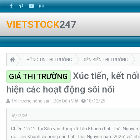
VIETSTOCK
247
THÔNG TIN THỊ TRƯỜNG
DIỄN BIẾN THỊ TRƯỜNG
Xúc tiến, kết n
GIÁ THỊ TRƯỜNG
hiện các hoạt động sôi nổi
T
N
Thị trường nông sản | Báo Dân Việt
18/12/25
h
g
r
à
18/12/25
e
y
Chiều 12/12, tại Sân vận động xã Tân Khánh (tỉnh Thái Nguyên)
a
g
đồi Tân Khánh và nông sản tỉnh Thái Nguyên năm 2025” với nhi
d
ử