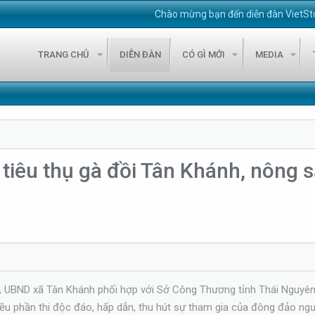
Chào mừng bạn đến diễn đàn VietStock247!
TRANG CHỦ
DIỄN ĐÀN
CÓ GÌ MỚI
MEDIA
ối tiêu thụ gà đồi Tân Khánh, nông
, UBND xã Tân Khánh phối hợp với Sở Công Thương tỉnh Thái Nguyên t
ều phần thi độc đáo, hấp dẫn, thu hút sự tham gia của đông đảo ngư