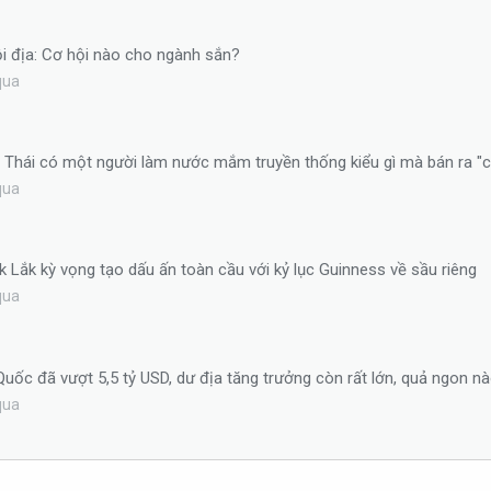
i địa: Cơ hội nào cho ngành sắn?
qua
n Thái có một người làm nước mắm truyền thống kiểu gì mà bán ra "
qua
ắk Lắk kỳ vọng tạo dấu ấn toàn cầu với kỷ lục Guinness về sầu riêng
qua
uốc đã vượt 5,5 tỷ USD, dư địa tăng trưởng còn rất lớn, quả ngon 
qua