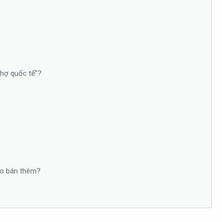
chợ quốc tế"?
nào bán thêm?