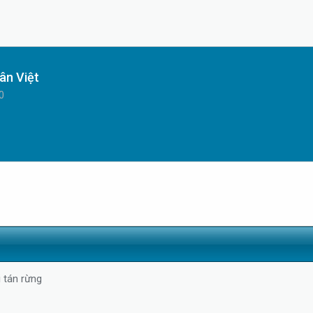
ân Việt
0
 tán rừng