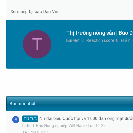
s
i
t
Xem tiếp tại báo Dân Việt...
a
r
t
W
Thị trường nông sản | Báo D
T
e
r
Bài viết
0
Reaction score
0
Điểm
r
i
t
t
e
n
b
y
Bài mới nhất
Nữ đại biểu Quốc hội và 1.000 đàn ong mật dưới
TIN TỨC
B
Latest: Báo Nông nghiệp Việt Nam
Lúc 11:29
TRONG NƯỚC