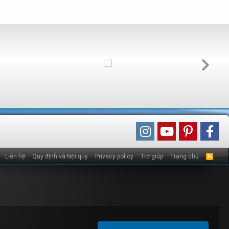
Liên hệ
Quy định và Nội quy
Privacy policy
Trợ giúp
Trang chủ
R
S
S