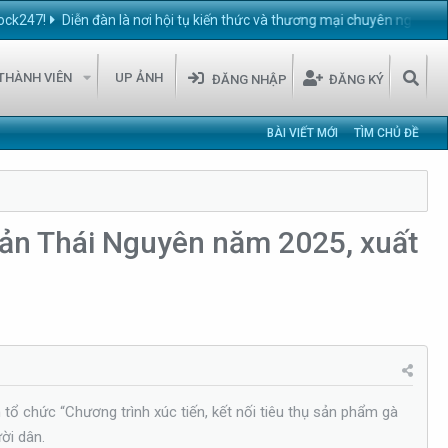
Diễn đàn là nơi hội tụ kiến thức và thương mại chuyên ngành chăn nuôi 
THÀNH VIÊN
UP ẢNH
ĐĂNG NHẬP
ĐĂNG KÝ
BÀI VIẾT MỚI
TÌM CHỦ ĐỀ
 sản Thái Nguyên năm 2025, xuất
ổ chức “Chương trình xúc tiến, kết nối tiêu thụ sản phẩm gà
ời dân.