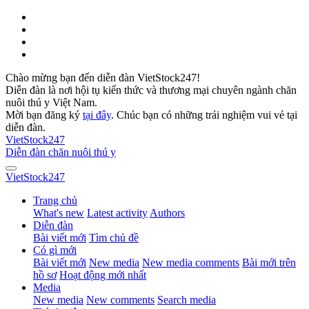
Chào mừng bạn đến diễn đàn VietStock247!
Diễn đàn là nơi hội tụ kiến thức và thương mại chuyên ngành chăn
nuôi thú y Việt Nam.
Mời bạn đăng ký
tại đây
. Chúc bạn có những trải nghiệm vui vẻ tại
diễn đàn.
VietStock
247
Diễn đàn chăn nuôi thú y
VietStock
247
Trang chủ
What's new
Latest activity
Authors
Diễn đàn
Bài viết mới
Tìm chủ đề
Có gì mới
Bài viết mới
New media
New media comments
Bài mới trên
hồ sơ
Hoạt động mới nhất
Media
New media
New comments
Search media