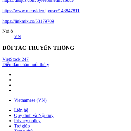
https://disqus.com/by/ee88netim/about/
https://www.nicovideo.jp/user/143847811
https://linkmix.co/53179709
Nơi ở
VN
ĐỐI TÁC TRUYỀN THÔNG
VietStock
247
Diễn đàn chăn nuôi thú y
Vietnamese (VN)
Liên hệ
Quy định và Nội quy
Privacy policy
Trợ giúp