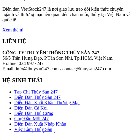
Diễn đàn VietStock247 là nơi giao lưu trao đổi kiến thức chuyên
ngành và thương mại liên quan đến chăn nuôi, thú y tại Việt Nam và
quốc tế.
Xem thêm!
LIÊN HỆ
CÔNG TY TRUYỀN THÔNG THỦY SẢN 247
56/5 Trần Hưng Đạo, P.Tân Sơn Nhì, Tp.HCM, Việt Nam.
Hotline: 034 9977247
Email: info@thuysan247.com - contact@thuysan247.com
HỆ SINH THÁI
Tạp Chí Thủy Sản 247
Diễn Đàn Thủy Sản 247
Diễn Đàn Xuất Khẩu Thương Mại
Diễn Đàn Cá Koi
Diễn Đàn Thú Cưng
Chợ Đầu Mối 247
Diễn Đàn Xuất Nhập Khẩu
Việc Làm Thủy Sản