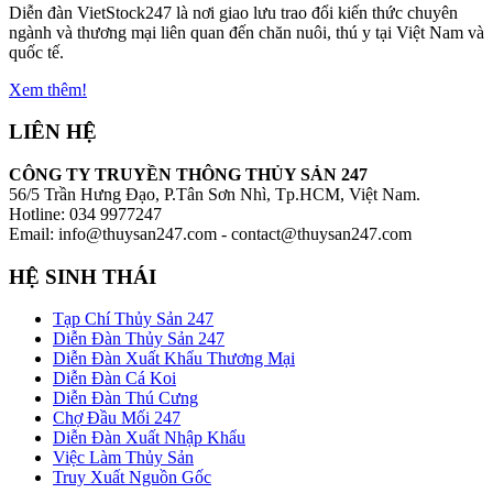
Diễn đàn VietStock247 là nơi giao lưu trao đổi kiến thức chuyên
ngành và thương mại liên quan đến chăn nuôi, thú y tại Việt Nam và
quốc tế.
Xem thêm!
LIÊN HỆ
CÔNG TY TRUYỀN THÔNG THỦY SẢN 247
56/5 Trần Hưng Đạo, P.Tân Sơn Nhì, Tp.HCM, Việt Nam.
Hotline: 034 9977247
Email: info@thuysan247.com - contact@thuysan247.com
HỆ SINH THÁI
Tạp Chí Thủy Sản 247
Diễn Đàn Thủy Sản 247
Diễn Đàn Xuất Khẩu Thương Mại
Diễn Đàn Cá Koi
Diễn Đàn Thú Cưng
Chợ Đầu Mối 247
Diễn Đàn Xuất Nhập Khẩu
Việc Làm Thủy Sản
Truy Xuất Nguồn Gốc