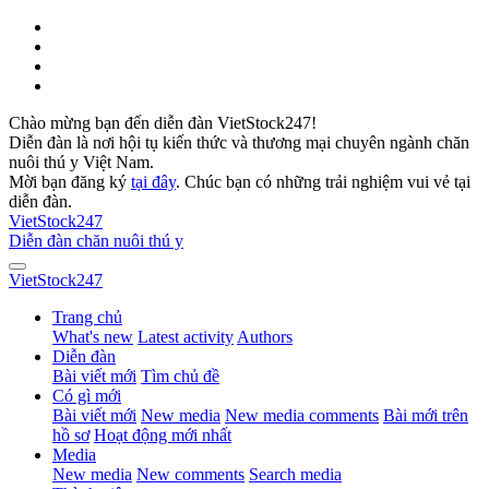
Chào mừng bạn đến diễn đàn VietStock247!
Diễn đàn là nơi hội tụ kiến thức và thương mại chuyên ngành chăn
nuôi thú y Việt Nam.
Mời bạn đăng ký
tại đây
. Chúc bạn có những trải nghiệm vui vẻ tại
diễn đàn.
VietStock
247
Diễn đàn chăn nuôi thú y
VietStock
247
Trang chủ
What's new
Latest activity
Authors
Diễn đàn
Bài viết mới
Tìm chủ đề
Có gì mới
Bài viết mới
New media
New media comments
Bài mới trên
hồ sơ
Hoạt động mới nhất
Media
New media
New comments
Search media