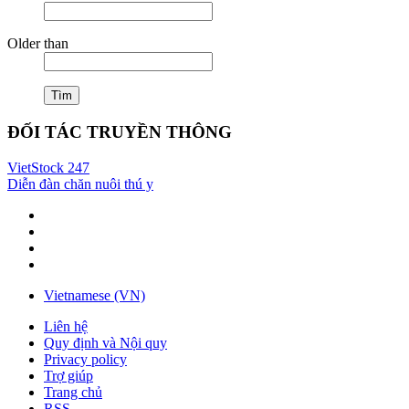
Older than
Tìm
ĐỐI TÁC TRUYỀN THÔNG
VietStock
247
Diễn đàn chăn nuôi thú y
Vietnamese (VN)
Liên hệ
Quy định và Nội quy
Privacy policy
Trợ giúp
Trang chủ
RSS