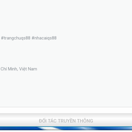
 #trangchuqs88 #nhacaiqs88
Chí Minh, Việt Nam
ĐỐI TÁC TRUYỀN THÔNG