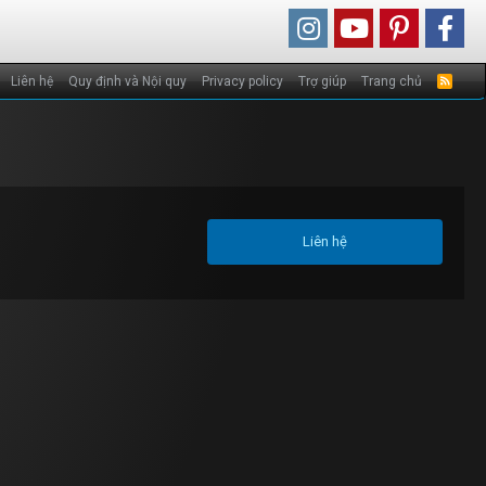
Liên hệ
Quy định và Nội quy
Privacy policy
Trợ giúp
Trang chủ
R
S
S
Liên hệ