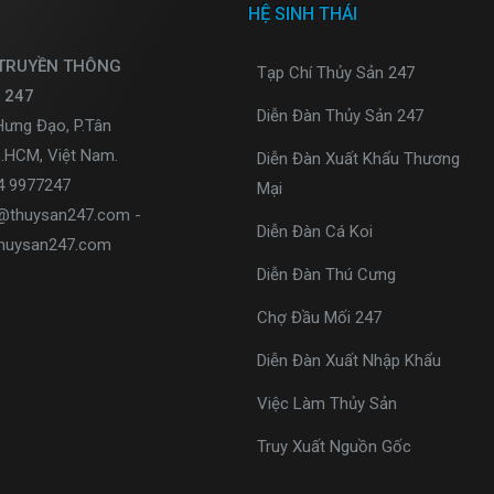
HỆ SINH THÁI
 TRUYỀN THÔNG
Tạp Chí Thủy Sản 247
 247
Diễn Đàn Thủy Sản 247
Hưng Đạo, P.Tân
p.HCM, Việt Nam.
Diễn Đàn Xuất Khẩu Thương
34 9977247
Mại
o@thuysan247.com -
Diễn Đàn Cá Koi
huysan247.com
Diễn Đàn Thú Cưng
Chợ Đầu Mối 247
Diễn Đàn Xuất Nhập Khẩu
Việc Làm Thủy Sản
Truy Xuất Nguồn Gốc