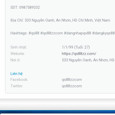
SDT: 0987589332
Địa Chỉ: 533 Nguyễn Oanh, An Nhơn, Hồ Chí Minh, Việt Nam
Hashtags: #qs88 #qs88zzcom #dangnhapqs88 #dangkyqs88
Sinh nhật
1/1/99 (Tuổi: 27)
Website
https://qs88zz.com/
Nơi ở
533 Nguyễn Oanh, An Nhơn, Hồ 
Liên hệ
Facebook
qs88zzcom
Twitter
qs88zzcom