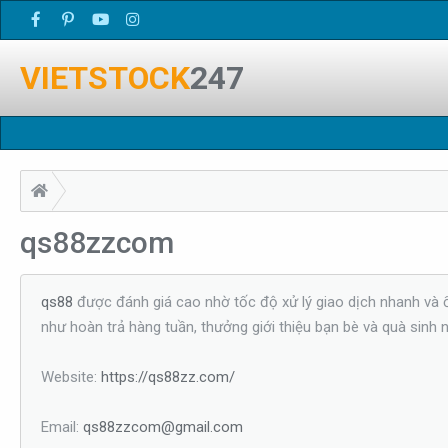
VIETSTOCK
247
qs88zzcom
qs88
được đánh giá cao nhờ tốc độ xử lý giao dịch nhanh và ổ
như hoàn trả hàng tuần, thưởng giới thiệu bạn bè và quà sinh 
Website:
https://qs88zz.com/
Email:
qs88zzcom@gmail.com