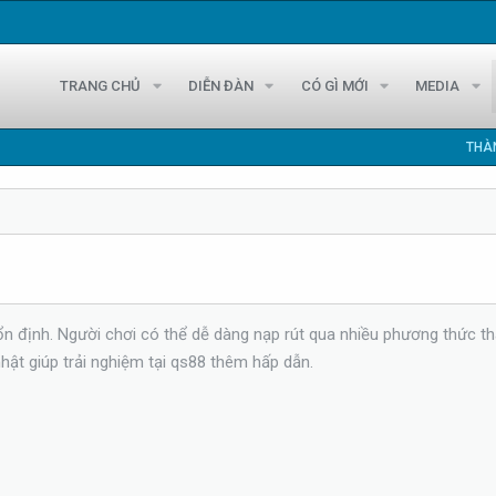
TRANG CHỦ
DIỄN ĐÀN
CÓ GÌ MỚI
MEDIA
THÀ
n định. Người chơi có thể dễ dàng nạp rút qua nhiều phương thức tha
nhật giúp trải nghiệm tại qs88 thêm hấp dẫn.