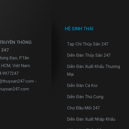
HỆ SINH THÁI
 TRUYỀN THÔNG
Tạp Chí Thủy Sản 247
 247
Diễn Đàn Thủy Sản 247
Hưng Đạo, P.Tân
p.HCM, Việt Nam.
Diễn Đàn Xuất Khẩu Thương
34 9977247
Mại
o@thuysan247.com -
Diễn Đàn Cá Koi
huysan247.com
Diễn Đàn Thú Cưng
Chợ Đầu Mối 247
Diễn Đàn Xuất Nhập Khẩu