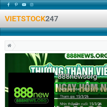
VIETSTOCK
247
888newsorg
New member
·
đến từ
19 Đ. L
Tham gia
15/3/26
Nhìn thấy lần cuối
15/3/26