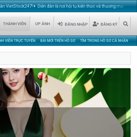
tock247!
Diễn đàn là nơi hội tụ kiến thức và thương mại chuyên ngành 
THÀNH VIÊN
UP ẢNH
ĐĂNG NHẬP
ĐĂNG KÝ
NH VIÊN TRỰC TUYẾN
BÀI MỚI TRÊN HỒ SƠ
TÌM TRONG HỒ SƠ CÁ NHÂN