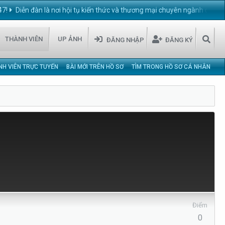
n đàn là nơi hội tụ kiến thức và thương mại chuyên ngành chăn nuôi thú 
THÀNH VIÊN
UP ẢNH
ĐĂNG NHẬP
ĐĂNG KÝ
NH VIÊN TRỰC TUYẾN
BÀI MỚI TRÊN HỒ SƠ
TÌM TRONG HỒ SƠ CÁ NHÂN
Điểm
0