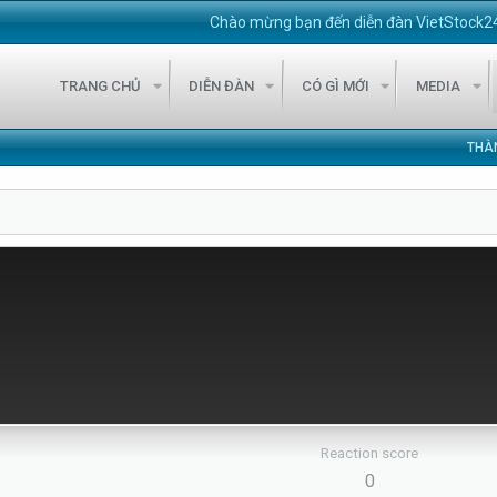
Chào mừng bạn đến diễn đàn VietStock247!
Diễ
TRANG CHỦ
DIỄN ĐÀN
CÓ GÌ MỚI
MEDIA
THÀ
Reaction score
0