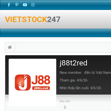
VIETSTOCK
247
j88t2red
New member
·
đến từ
Việt Nam
Tham gia
4/6/26
Nhìn thấy lần cuối
4/6/26
Bài viết
0