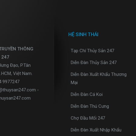
HỆ SINH THÁI
 TRUYỀN THÔNG
Tạp Chí Thủy Sản 247
 247
Diễn Đàn Thủy Sản 247
Hưng Đạo, P.Tân
p.HCM, Việt Nam.
Diễn Đàn Xuất Khẩu Thương
34 9977247
Mại
o@thuysan247.com -
Diễn Đàn Cá Koi
huysan247.com
Diễn Đàn Thú Cưng
Chợ Đầu Mối 247
Diễn Đàn Xuất Nhập Khẩu