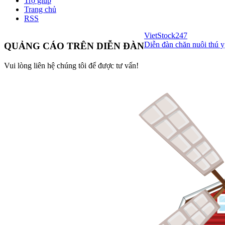
Trợ giúp
Trang chủ
RSS
VietStock
247
Diễn đàn chăn nuôi thú y
QUẢNG CÁO TRÊN DIỄN ĐÀN
Vui lòng liên hệ chúng tôi để được tư vấn!