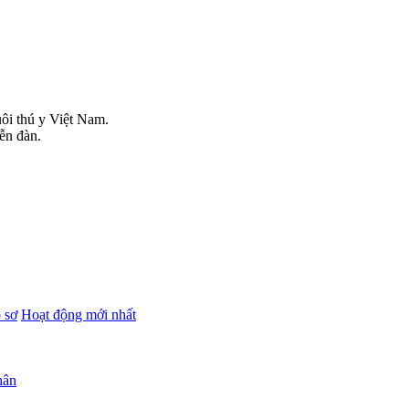
uôi thú y Việt Nam.
iễn đàn.
 sơ
Hoạt động mới nhất
hân