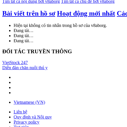
Tìm tất cả nội dung bởi v8aborg
Tìm tất cả chủ đề bởi v8aborg
Bài viết trên hồ sơ
Hoạt động mới nhất
Các
Hiện tại không có tin nhắn trong hồ sơ của v8aborg.
Đang tải…
Đang tải…
Đang tải…
ĐỐI TÁC TRUYỀN THÔNG
VietStock
247
Diễn đàn chăn nuôi thú y
Vietnamese (VN)
Liên hệ
Quy định và Nội quy
Privacy policy