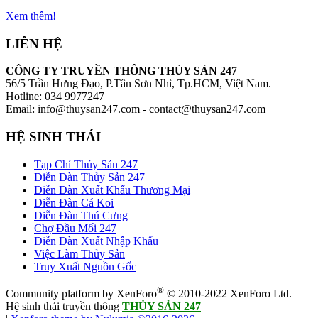
Xem thêm!
LIÊN HỆ
CÔNG TY TRUYỀN THÔNG THỦY SẢN 247
56/5 Trần Hưng Đạo, P.Tân Sơn Nhì, Tp.HCM, Việt Nam.
Hotline: 034 9977247
Email: info@thuysan247.com - contact@thuysan247.com
HỆ SINH THÁI
Tạp Chí Thủy Sản 247
Diễn Đàn Thủy Sản 247
Diễn Đàn Xuất Khẩu Thương Mại
Diễn Đàn Cá Koi
Diễn Đàn Thú Cưng
Chợ Đầu Mối 247
Diễn Đàn Xuất Nhập Khẩu
Việc Làm Thủy Sản
Truy Xuất Nguồn Gốc
®
Community platform by XenForo
© 2010-2022 XenForo Ltd.
Hệ sinh thái truyền thông
THỦY SẢN 247