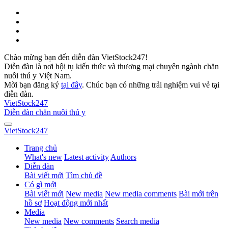
Chào mừng bạn đến diễn đàn VietStock247!
Diễn đàn là nơi hội tụ kiến thức và thương mại chuyên ngành chăn
nuôi thú y Việt Nam.
Mời bạn đăng ký
tại đây
. Chúc bạn có những trải nghiệm vui vẻ tại
diễn đàn.
VietStock
247
Diễn đàn chăn nuôi thú y
VietStock
247
Trang chủ
What's new
Latest activity
Authors
Diễn đàn
Bài viết mới
Tìm chủ đề
Có gì mới
Bài viết mới
New media
New media comments
Bài mới trên
hồ sơ
Hoạt động mới nhất
Media
New media
New comments
Search media