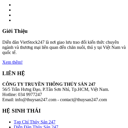
Giới Thiệu
Diễn đàn VietStock247 là nơi giao lưu trao đổi kiến thức chuyên
ngành và thương mại liên quan đến chăn nuôi, thú y tại Việt Nam và
quốc tế.
Xem thêm!
LIÊN HỆ
CÔNG TY TRUYỀN THÔNG THỦY SẢN 247
56/5 Trần Hưng Đạo, P.Tân Sơn Nhì, Tp.HCM, Việt Nam.
Hotline: 034 9977247
Email: info@thuysan247.com - contact@thuysan247.com
HỆ SINH THÁI
Tạp Chí Thủy Sản 247
Diễn Đàn Thủy Sản 247