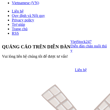
Vietnamese (VN)
Liên hệ
Quy định và Nội quy
Privacy policy
Trợ giúp
Trang chủ
RSS
VietStock
247
Diễn đàn chăn nuôi thú
QUẢNG CÁO TRÊN DIỄN ĐÀN
y
Vui lòng liên hệ chúng tôi để được tư vấn!
Liên hệ