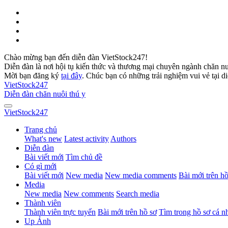
Chào mừng bạn đến diễn đàn VietStock247!
Diễn đàn là nơi hội tụ kiến thức và thương mại chuyên ngành chăn n
Mời bạn đăng ký
tại đây
. Chúc bạn có những trải nghiệm vui vẻ tại d
VietStock
247
Diễn đàn chăn nuôi thú y
VietStock
247
Trang chủ
What's new
Latest activity
Authors
Diễn đàn
Bài viết mới
Tìm chủ đề
Có gì mới
Bài viết mới
New media
New media comments
Bài mới trên hồ
Media
New media
New comments
Search media
Thành viên
Thành viên trực tuyến
Bài mới trên hồ sơ
Tìm trong hồ sơ cá n
Up Ảnh