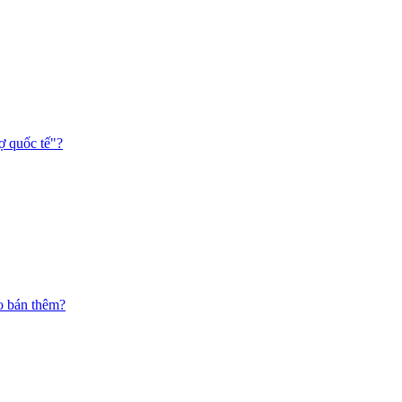
ợ quốc tế"?
o bán thêm?