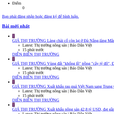
Điểm
0
Bạn phải đăng nhập hoặc đăng ký để bình luận.
Bài mới nhất
T
GIÁ THỊ TRƯỜNG
Làng chài cổ còn lại ở Đà Nẵng-làng Mân
Latest: Thị trường nông sản | Báo Dân Việt
15 phút trước
DIỄN BIẾN THỊ TRƯỜNG
T
GIÁ THỊ TRƯỜNG
Vùng đất "khổng lồ" trồng "cây tỷ đô", Đ
Latest: Thị trường nông sản | Báo Dân Việt
15 phút trước
DIỄN BIẾN THỊ TRƯỜNG
T
GIÁ THỊ TRƯỜNG
Xuất khẩu rau quả Việt Nam sang Trung Q
Latest: Thị trường nông sản | Báo Dân Việt
15 phút trước
DIỄN BIẾN THỊ TRƯỜNG
T
GIÁ THỊ TRƯỜNG
Xuất khẩu nông sản 42,8 tỷ USD, đạt gần
Latest: Thị trường nông sản | Báo Dân Việt