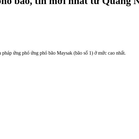
phó bão, tin mới nhất từ Quảng 
ện pháp ứng phó ứng phó bão Maysak (bão số 1) ở mức cao nhất.