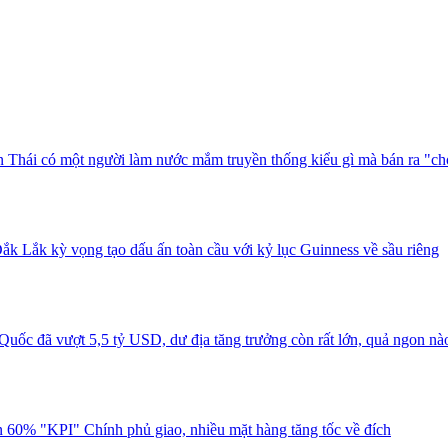
 Thái có một người làm nước mắm truyền thống kiểu gì mà bán ra "ch
ắk Lắk kỳ vọng tạo dấu ấn toàn cầu với kỷ lục Guinness về sầu riêng
uốc đã vượt 5,5 tỷ USD, dư địa tăng trưởng còn rất lớn, quả ngon nà
 60% "KPI" Chính phủ giao, nhiều mặt hàng tăng tốc về đích