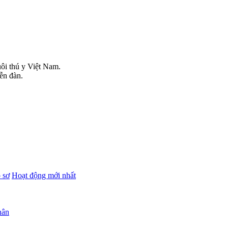
uôi thú y Việt Nam.
iễn đàn.
 sơ
Hoạt động mới nhất
hân