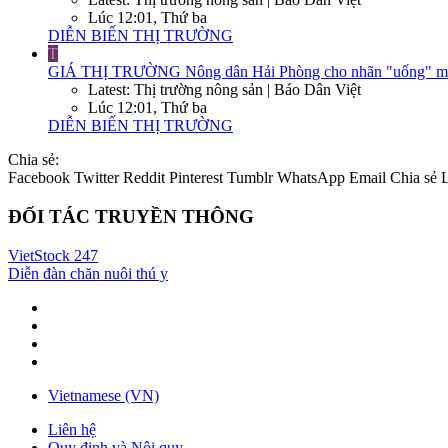
Lúc 12:01, Thứ ba
DIỄN BIẾN THỊ TRƯỜNG
T
GIÁ THỊ TRƯỜNG
Nông dân Hải Phòng cho nhãn "uống" một l
Latest: Thị trường nông sản | Báo Dân Việt
Lúc 12:01, Thứ ba
DIỄN BIẾN THỊ TRƯỜNG
Chia sẻ:
Facebook
Twitter
Reddit
Pinterest
Tumblr
WhatsApp
Email
Chia sẻ
ĐỐI TÁC TRUYỀN THÔNG
VietStock
247
Diễn đàn chăn nuôi thú y
Vietnamese (VN)
Liên hệ
Quy định và Nội quy