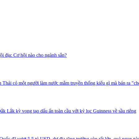
i địa: Cơ hội nào cho ngành sắn?
 Thái có một người làm nước mắm truyền thống kiểu gì mà bán ra "ch
ắk Lắk kỳ vọng tạo dấu ấn toàn cầu với kỷ lục Guinness về sầu riêng
uốc đã vượt 5,5 tỷ USD, dư địa tăng trưởng còn rất lớn, quả ngon nà