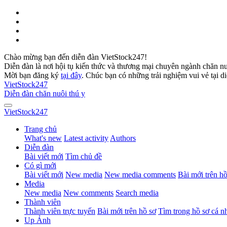
Chào mừng bạn đến diễn đàn VietStock247!
Diễn đàn là nơi hội tụ kiến thức và thương mại chuyên ngành chăn n
Mời bạn đăng ký
tại đây
. Chúc bạn có những trải nghiệm vui vẻ tại d
VietStock
247
Diễn đàn chăn nuôi thú y
VietStock
247
Trang chủ
What's new
Latest activity
Authors
Diễn đàn
Bài viết mới
Tìm chủ đề
Có gì mới
Bài viết mới
New media
New media comments
Bài mới trên hồ
Media
New media
New comments
Search media
Thành viên
Thành viên trực tuyến
Bài mới trên hồ sơ
Tìm trong hồ sơ cá n
Up Ảnh