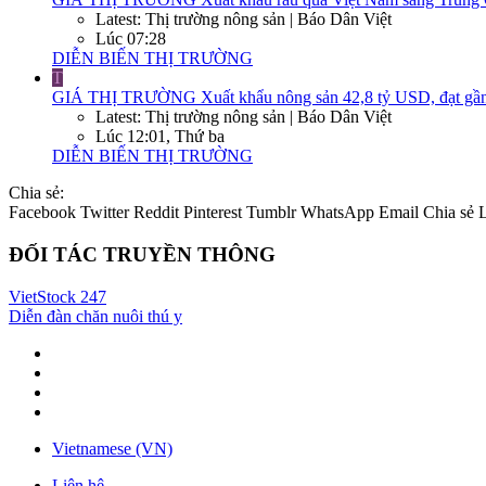
Latest: Thị trường nông sản | Báo Dân Việt
Lúc 07:28
DIỄN BIẾN THỊ TRƯỜNG
T
GIÁ THỊ TRƯỜNG
Xuất khẩu nông sản 42,8 tỷ USD, đạt gần
Latest: Thị trường nông sản | Báo Dân Việt
Lúc 12:01, Thứ ba
DIỄN BIẾN THỊ TRƯỜNG
Chia sẻ:
Facebook
Twitter
Reddit
Pinterest
Tumblr
WhatsApp
Email
Chia sẻ
ĐỐI TÁC TRUYỀN THÔNG
VietStock
247
Diễn đàn chăn nuôi thú y
Vietnamese (VN)
Liên hệ