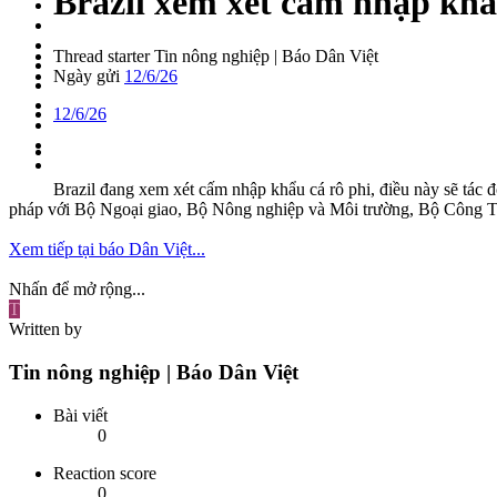
Brazil xem xét cấm nhập khẩu
Thread starter
Tin nông nghiệp | Báo Dân Việt
Ngày gửi
12/6/26
12/6/26
Brazil đang xem xét cấm nhập khẩu cá rô phi, điều này sẽ tác 
pháp với Bộ Ngoại giao, Bộ Nông nghiệp và Môi trường, Bộ Công 
Xem tiếp tại báo Dân Việt...
Nhấn để mở rộng...
T
Written by
Tin nông nghiệp | Báo Dân Việt
Bài viết
0
Reaction score
0