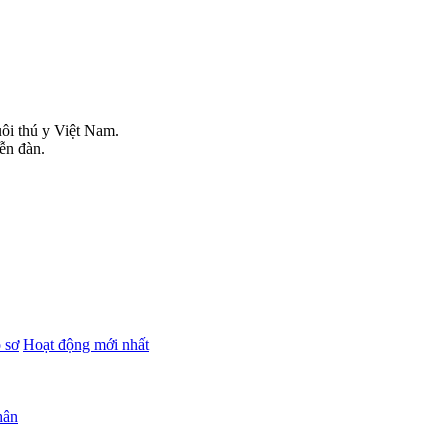
uôi thú y Việt Nam.
iễn đàn.
 sơ
Hoạt động mới nhất
hân