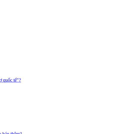
ợ quốc tế"?
o bán thêm?