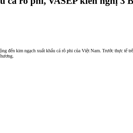
 cá rô phi, VASEP kiến nghị 3 B
động đến kim ngạch xuất khẩu cá rô phi của Việt Nam. Trước thực tế tr
Thương.