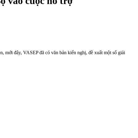
ộ vào cuộc hỗ trợ
ên, mới đây, VASEP đã có văn bản kiến nghị, đề xuất một số giải