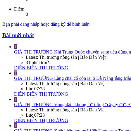
Điểm
0
Bạn phải đăng nhập hoặc đăng ký để bình luận.
Bài mới nhất
T
GIÁ THỊ TRƯỜNG
Khi Trung Quốc chuyển sang tiêu dùng nộ
Latest: Thị trường nông sản | Báo Dân Việt
31 phút trước
DIỄN BIẾN THỊ TRƯỜNG
T
GIÁ THỊ TRƯỜNG
Làng chài cổ còn lại ở Đà Nẵng-làng Mân
Latest: Thị trường nông sản | Báo Dân Việt
Lúc 07:28
DIỄN BIẾN THỊ TRƯỜNG
T
GIÁ THỊ TRƯỜNG
Vùng đất "khổng lồ" trồng "cây tỷ đô", Đ
Latest: Thị trường nông sản | Báo Dân Việt
Lúc 07:28
DIỄN BIẾN THỊ TRƯỜNG
T
GIÁ THỊ TRƯỜNG
Xuất khẩu rau quả Việt Nam sang Trung Q