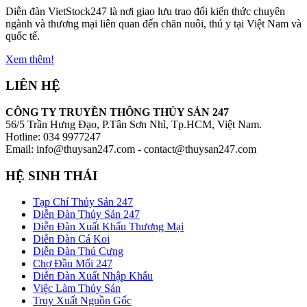
Diễn đàn VietStock247 là nơi giao lưu trao đổi kiến thức chuyên
ngành và thương mại liên quan đến chăn nuôi, thú y tại Việt Nam và
quốc tế.
Xem thêm!
LIÊN HỆ
CÔNG TY TRUYỀN THÔNG THỦY SẢN 247
56/5 Trần Hưng Đạo, P.Tân Sơn Nhì, Tp.HCM, Việt Nam.
Hotline: 034 9977247
Email: info@thuysan247.com - contact@thuysan247.com
HỆ SINH THÁI
Tạp Chí Thủy Sản 247
Diễn Đàn Thủy Sản 247
Diễn Đàn Xuất Khẩu Thương Mại
Diễn Đàn Cá Koi
Diễn Đàn Thú Cưng
Chợ Đầu Mối 247
Diễn Đàn Xuất Nhập Khẩu
Việc Làm Thủy Sản
Truy Xuất Nguồn Gốc