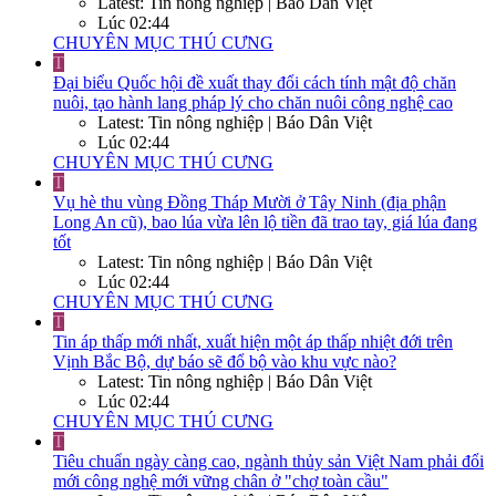
Latest: Tin nông nghiệp | Báo Dân Việt
Lúc 02:44
CHUYÊN MỤC THÚ CƯNG
T
Đại biểu Quốc hội đề xuất thay đổi cách tính mật độ chăn
nuôi, tạo hành lang pháp lý cho chăn nuôi công nghệ cao
Latest: Tin nông nghiệp | Báo Dân Việt
Lúc 02:44
CHUYÊN MỤC THÚ CƯNG
T
Vụ hè thu vùng Đồng Tháp Mười ở Tây Ninh (địa phận
Long An cũ), bao lúa vừa lên lộ tiền đã trao tay, giá lúa đang
tốt
Latest: Tin nông nghiệp | Báo Dân Việt
Lúc 02:44
CHUYÊN MỤC THÚ CƯNG
T
Tin áp thấp mới nhất, xuất hiện một áp thấp nhiệt đới trên
Vịnh Bắc Bộ, dự báo sẽ đổ bộ vào khu vực nào?
Latest: Tin nông nghiệp | Báo Dân Việt
Lúc 02:44
CHUYÊN MỤC THÚ CƯNG
T
Tiêu chuẩn ngày càng cao, ngành thủy sản Việt Nam phải đổi
mới công nghệ mới vững chân ở "chợ toàn cầu"