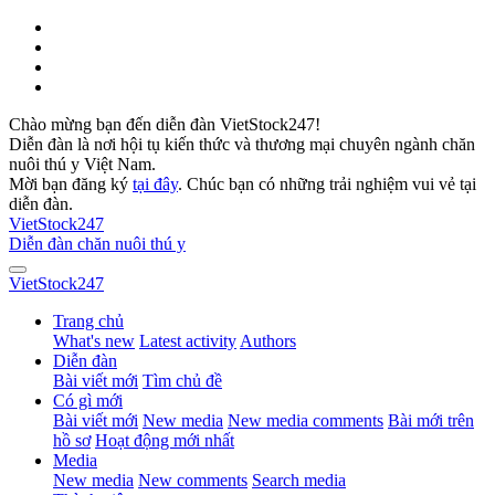
Chào mừng bạn đến diễn đàn VietStock247!
Diễn đàn là nơi hội tụ kiến thức và thương mại chuyên ngành chăn
nuôi thú y Việt Nam.
Mời bạn đăng ký
tại đây
. Chúc bạn có những trải nghiệm vui vẻ tại
diễn đàn.
VietStock
247
Diễn đàn chăn nuôi thú y
VietStock
247
Trang chủ
What's new
Latest activity
Authors
Diễn đàn
Bài viết mới
Tìm chủ đề
Có gì mới
Bài viết mới
New media
New media comments
Bài mới trên
hồ sơ
Hoạt động mới nhất
Media
New media
New comments
Search media