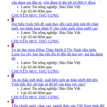
vẫn đang xin đầu tư, vốn đăng kí lên tới 26.000 tỷ đồng
Latest: Tin nông nghiệp | Báo Dân Việt
Lúc 02:44 Hôm qua
CHUYÊN MỤC THÚ CƯNG
T
Đại biểu Quốc hội đề xuất thay đổi cách tính mật độ chăn
nuôi, tạo hành lang pháp lý cho chăn nuôi công nghệ cao
Latest: Tin nông nghiệp | Báo Dân Việt
Lúc 02:44 Hôm qua
CHUYÊN MỤC THÚ CƯNG
T
Vụ hè thu vùng Đồng Tháp Mười ở Tây Ninh (địa phận
Long An cũ), bao lúa vừa lên lộ tiền đã trao tay, giá lúa đang
tốt
Latest: Tin nông nghiệp | Báo Dân Việt
Lúc 02:44 Hôm qua
CHUYÊN MỤC THÚ CƯNG
T
Tin áp thấp mới nhất, xuất hiện một áp thấp nhiệt đới trên
Vịnh Bắc Bộ, dự báo sẽ đổ bộ vào khu vực nào?
Latest: Tin nông nghiệp | Báo Dân Việt
Lúc 02:44 Hôm qua
CHUYÊN MỤC THÚ CƯNG
T
Tiêu chuẩn ngày càng cao, ngành thủy sản Việt Nam phải đổi