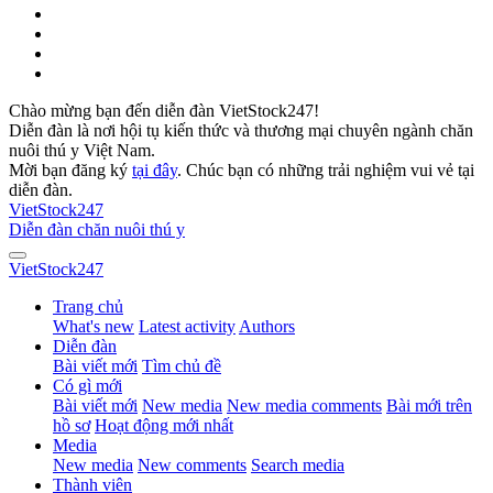
Chào mừng bạn đến diễn đàn VietStock247!
Diễn đàn là nơi hội tụ kiến thức và thương mại chuyên ngành chăn
nuôi thú y Việt Nam.
Mời bạn đăng ký
tại đây
. Chúc bạn có những trải nghiệm vui vẻ tại
diễn đàn.
VietStock
247
Diễn đàn chăn nuôi thú y
VietStock
247
Trang chủ
What's new
Latest activity
Authors
Diễn đàn
Bài viết mới
Tìm chủ đề
Có gì mới
Bài viết mới
New media
New media comments
Bài mới trên
hồ sơ
Hoạt động mới nhất
Media
New media
New comments
Search media
Thành viên