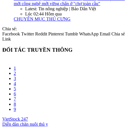
mới công nghệ mới vững chân ở "chợ toàn cầu"
Latest: Tin nông nghiệp | Báo Dân Việt
Lúc 02:44 Hôm qua
CHUYÊN MỤC THÚ CƯNG
Chia sẻ:
Facebook
Twitter
Reddit
Pinterest
Tumblr
WhatsApp
Email
Chia sẻ
Link
ĐỐI TÁC TRUYỀN THÔNG
1
2
3
4
5
6
7
8
9
VietStock
247
Diễn đàn chăn nuôi thú y