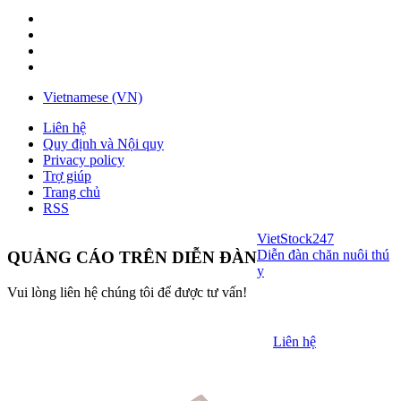
Vietnamese (VN)
Liên hệ
Quy định và Nội quy
Privacy policy
Trợ giúp
Trang chủ
RSS
VietStock
247
Diễn đàn chăn nuôi thú
QUẢNG CÁO TRÊN DIỄN ĐÀN
y
Vui lòng liên hệ chúng tôi để được tư vấn!
Liên hệ