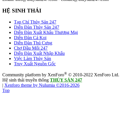
HỆ SINH THÁI
Tạp Chí Thủy Sản 247
Diễn Đàn Thủy Sản 247
Diễn Đàn Xuất Khẩu Thương Mại
Diễn Đàn Cá Koi
Diễn Đàn Thú Cưng
Chợ Đầu Mối 247
Diễn Đàn Xuất Nhập Khẩu
Việc Làm Thủy Sản
Truy Xuất Nguồn Gốc
®
Community platform by XenForo
© 2010-2022 XenForo Ltd.
Hệ sinh thái truyền thông
THỦY SẢN 247
|
Xenforo theme by Nulumia ©2016-2026
Top