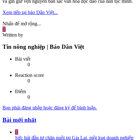
và gìn giữ vẹn nguyên bản sắc văn hóa độc đáo của dân tộc mình.
Xem tiếp tại báo Dân Việt...
Nhấn để mở rộng...
T
Written by
Tin nông nghiệp | Báo Dân Việt
Bài viết
0
Reaction score
0
Điểm
0
Bạn phải đăng nhập hoặc đăng ký để bình luận.
Bài mới nhất
T
Sức hút đầu tư chăn nuôi tại Gia Lai, một loạt doanh nghiệp