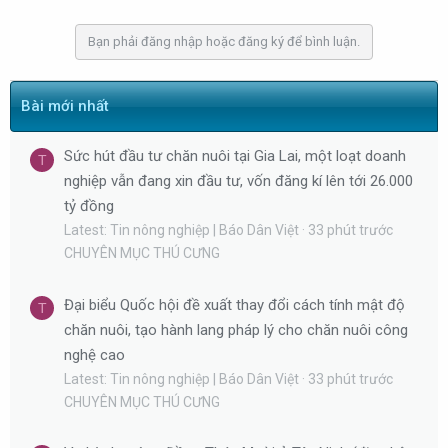
n
b
Bạn phải đăng nhập hoặc đăng ký để bình luận.
y
Bài mới nhất
Sức hút đầu tư chăn nuôi tại Gia Lai, một loạt doanh
T
nghiệp vẫn đang xin đầu tư, vốn đăng kí lên tới 26.000
tỷ đồng
Latest: Tin nông nghiệp | Báo Dân Việt
33 phút trước
CHUYÊN MỤC THÚ CƯNG
Đại biểu Quốc hội đề xuất thay đổi cách tính mật độ
T
chăn nuôi, tạo hành lang pháp lý cho chăn nuôi công
nghệ cao
Latest: Tin nông nghiệp | Báo Dân Việt
33 phút trước
CHUYÊN MỤC THÚ CƯNG