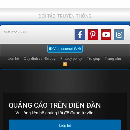
ĐỐI TÁC TRUYỀN THÔNG
VietStock
247
Vietnamese (VN)
Liên hệ
Quy định và Nội quy
Privacy policy
Trợ giúp
Trang chủ
R
S
S
QUẢNG CÁO TRÊN DIỄN ĐÀN
Vui lòng liên hệ chúng tôi để được tư vấn!
Liên hệ