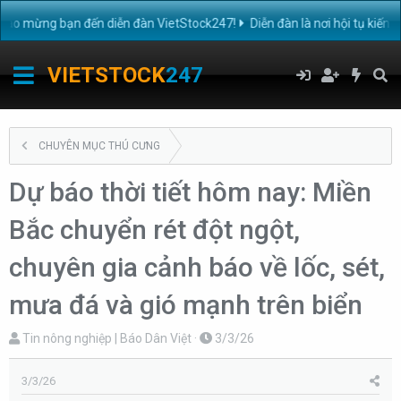
 mừng bạn đến diễn đàn VietStock247!
Diễn đàn là nơi hội tụ kiến th
VIETSTOCK
247
CHUYÊN MỤC THÚ CƯNG
Dự báo thời tiết hôm nay: Miền
Bắc chuyển rét đột ngột,
chuyên gia cảnh báo về lốc, sét,
mưa đá và gió mạnh trên biển
T
N
Tin nông nghiệp | Báo Dân Việt
3/3/26
h
g
r
à
3/3/26
e
y