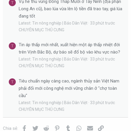
Vụ hè thu vùng Đồng Tháp Mười ở Tây Ninh (địa phận
T
Long An cũ), bao lúa vừa lên lộ tiền đã trao tay, giá lúa
đang tốt
Latest: Tin nông nghiệp | Báo Dân Việt
33 phút trước
CHUYÊN MỤC THÚ CƯNG
Tin áp thấp mới nhất, xuất hiện một áp thấp nhiệt đới
T
trên Vịnh Bắc Bộ, dự báo sẽ đổ bộ vào khu vực nào?
Latest: Tin nông nghiệp | Báo Dân Việt
33 phút trước
CHUYÊN MỤC THÚ CƯNG
Tiêu chuẩn ngày càng cao, ngành thủy sản Việt Nam
T
phải đổi mới công nghệ mới vững chân ở "chợ toàn
cầu"
Latest: Tin nông nghiệp | Báo Dân Việt
33 phút trước
CHUYÊN MỤC THÚ CƯNG
Facebook
Twitter
Reddit
Pinterest
Tumblr
WhatsApp
Email
Link
Chia sẻ: