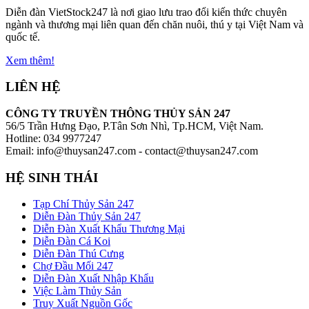
Diễn đàn VietStock247 là nơi giao lưu trao đổi kiến thức chuyên
ngành và thương mại liên quan đến chăn nuôi, thú y tại Việt Nam và
quốc tế.
Xem thêm!
LIÊN HỆ
CÔNG TY TRUYỀN THÔNG THỦY SẢN 247
56/5 Trần Hưng Đạo, P.Tân Sơn Nhì, Tp.HCM, Việt Nam.
Hotline: 034 9977247
Email: info@thuysan247.com - contact@thuysan247.com
HỆ SINH THÁI
Tạp Chí Thủy Sản 247
Diễn Đàn Thủy Sản 247
Diễn Đàn Xuất Khẩu Thương Mại
Diễn Đàn Cá Koi
Diễn Đàn Thú Cưng
Chợ Đầu Mối 247
Diễn Đàn Xuất Nhập Khẩu
Việc Làm Thủy Sản
Truy Xuất Nguồn Gốc