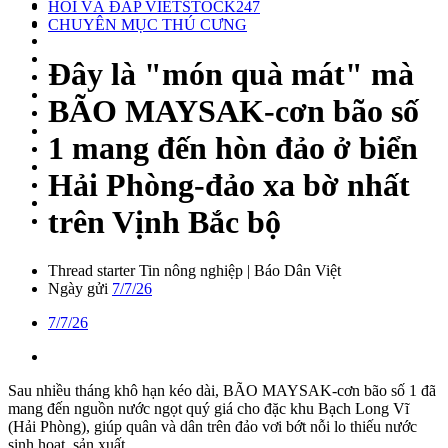
HỎI VÀ ĐÁP VIETSTOCK247
CHUYÊN MỤC THÚ CƯNG
Đây là "món quà mát" mà
BÃO MAYSAK-cơn bão số
1 mang đến hòn đảo ở biển
Hải Phòng-đảo xa bờ nhất
trên Vịnh Bắc bộ
Thread starter
Tin nông nghiệp | Báo Dân Việt
Ngày gửi
7/7/26
7/7/26
Sau nhiều tháng khô hạn kéo dài, BÃO MAYSAK-cơn bão số 1 đã
mang đến nguồn nước ngọt quý giá cho đặc khu Bạch Long Vĩ
(Hải Phòng), giúp quân và dân trên đảo vơi bớt nỗi lo thiếu nước
sinh hoạt, sản xuất.