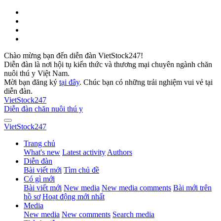
Chào mừng bạn đến diễn đàn VietStock247!
Diễn đàn là nơi hội tụ kiến thức và thương mại chuyên ngành chăn
nuôi thú y Việt Nam.
Mời bạn đăng ký
tại đây
. Chúc bạn có những trải nghiệm vui vẻ tại
diễn đàn.
VietStock
247
Diễn đàn chăn nuôi thú y
VietStock
247
Trang chủ
What's new
Latest activity
Authors
Diễn đàn
Bài viết mới
Tìm chủ đề
Có gì mới
Bài viết mới
New media
New media comments
Bài mới trên
hồ sơ
Hoạt động mới nhất
Media
New media
New comments
Search media