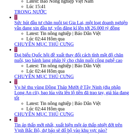
Latest: Báo Nông nghiệp Việt Nam
Lúc 15:41
TRONG NƯỚC
T
Sức hút đầu tư chăn nuôi tại Gia Lai, một loạt doanh nghiệp
vẫn đang xin đầu tư, vốn đăng kí lên tới 26.000 tỷ đồng
Latest: Tin nông nghiệp | Báo Dân Việt
Lúc 02:44 Hôm qua
CHUYÊN MỤC THÚ CƯNG
T
Đại biểu Quốc hội đề xuất thay đổi cách tính mật độ chăn
nuôi, tạo hành lang pháp lý cho chăn nuôi công nghệ cao
Latest: Tin nông nghiệp | Báo Dân Việt
Lúc 02:44 Hôm qua
CHUYÊN MỤC THÚ CƯNG
T
Vụ hè thu vùng Đồng Tháp Mười ở Tây Ninh (địa phận
Long An cũ), bao lúa vừa lên lộ tiền đã trao tay, giá lúa đang
tốt
Latest: Tin nông nghiệp | Báo Dân Việt
Lúc 02:44 Hôm qua
CHUYÊN MỤC THÚ CƯNG
T
Tin áp thấp mới nhất, xuất hiện một áp thấp nhiệt đới trên
Vịnh Bắc Bộ, dự báo sẽ đổ bộ vào khu vực nào?