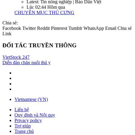
Latest: Tin nông nghiệp | Báo Dân Việt
Lúc 02:44 Hôm qua
CHUYÊN MỤC THÚ CƯNG
Chia sẻ:
Facebook
Twitter
Reddit
Pinterest
Tumblr
WhatsApp
Email
Chia sẻ
Link
ĐỐI TÁC TRUYỀN THÔNG
VietStock
247
Diễn đàn chăn nuôi thú y
Vietnamese (VN)
Liên hệ
Quy định và Nội quy
Privacy policy
Trợ giúp
Trang chủ