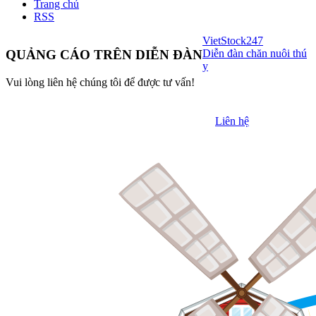
Trang chủ
RSS
VietStock
247
Diễn đàn chăn nuôi thú
QUẢNG CÁO TRÊN DIỄN ĐÀN
y
Vui lòng liên hệ chúng tôi để được tư vấn!
Liên hệ