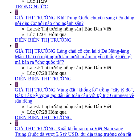
Lúc 11:29
TRONG NƯỚC
T
GIÁ THỊ TRƯỜNG
Khi Trung Quốc chuyển sang tiêu dùng
nội địa: Cơ hội nào cho ngành sắn?
Latest: Thị trường nông sản | Báo Dân Việt
Lúc 12:01 Hôm qua
DIỄN BIẾN THỊ TRƯỜNG
T
GIÁ THỊ TRƯỜNG
Làng chài cổ còn lại ở Đà Nẵng-làng
Mân Thái có một người làm nước mắm truyền thống kiểu gì
mà bán ra "chợ quốc tế"?
Latest: Thị trường nông sản | Báo Dân Việt
Lúc 07:28 Hôm qua
DIỄN BIẾN THỊ TRƯỜNG
T
GIÁ THỊ TRƯỜNG
Vùng đất "khổng lồ" trồng "cây tỷ đô",
Đắk Lắk kỳ vọng tạo dấu ấn toàn cầu với kỷ lục Guinness về
sầu riêng
Latest: Thị trường nông sản | Báo Dân Việt
Lúc 07:28 Hôm qua
DIỄN BIẾN THỊ TRƯỜNG
T
GIÁ THỊ TRƯỜNG
Xuất khẩu rau quả Việt Nam sang
Trung Quốc đã vượt 5,5 tỷ USD, dư địa tăng trưởng còn rất