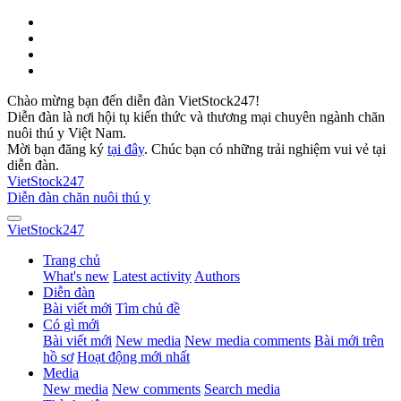
Chào mừng bạn đến diễn đàn VietStock247!
Diễn đàn là nơi hội tụ kiến thức và thương mại chuyên ngành chăn
nuôi thú y Việt Nam.
Mời bạn đăng ký
tại đây
. Chúc bạn có những trải nghiệm vui vẻ tại
diễn đàn.
VietStock
247
Diễn đàn chăn nuôi thú y
VietStock
247
Trang chủ
What's new
Latest activity
Authors
Diễn đàn
Bài viết mới
Tìm chủ đề
Có gì mới
Bài viết mới
New media
New media comments
Bài mới trên
hồ sơ
Hoạt động mới nhất
Media
New media
New comments
Search media