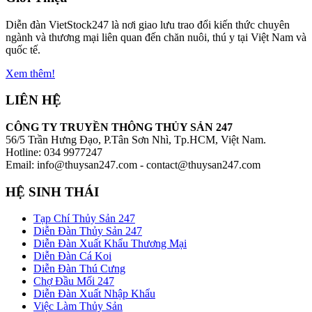
Diễn đàn VietStock247 là nơi giao lưu trao đổi kiến thức chuyên
ngành và thương mại liên quan đến chăn nuôi, thú y tại Việt Nam và
quốc tế.
Xem thêm!
LIÊN HỆ
CÔNG TY TRUYỀN THÔNG THỦY SẢN 247
56/5 Trần Hưng Đạo, P.Tân Sơn Nhì, Tp.HCM, Việt Nam.
Hotline: 034 9977247
Email: info@thuysan247.com - contact@thuysan247.com
HỆ SINH THÁI
Tạp Chí Thủy Sản 247
Diễn Đàn Thủy Sản 247
Diễn Đàn Xuất Khẩu Thương Mại
Diễn Đàn Cá Koi
Diễn Đàn Thú Cưng
Chợ Đầu Mối 247
Diễn Đàn Xuất Nhập Khẩu
Việc Làm Thủy Sản