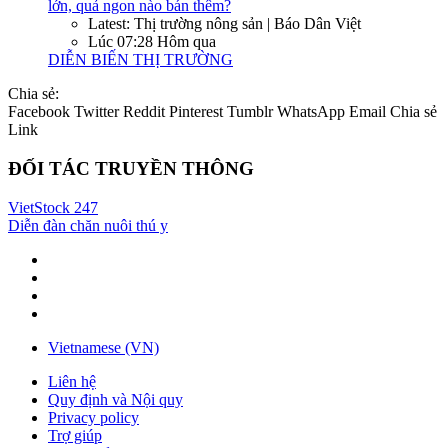
lớn, quả ngon nào bán thêm?
Latest: Thị trường nông sản | Báo Dân Việt
Lúc 07:28 Hôm qua
DIỄN BIẾN THỊ TRƯỜNG
Chia sẻ:
Facebook
Twitter
Reddit
Pinterest
Tumblr
WhatsApp
Email
Chia sẻ
Link
ĐỐI TÁC TRUYỀN THÔNG
VietStock
247
Diễn đàn chăn nuôi thú y
Vietnamese (VN)
Liên hệ
Quy định và Nội quy
Privacy policy
Trợ giúp