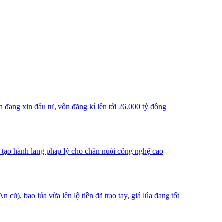
n đang xin đầu tư, vốn đăng kí lên tới 26.000 tỷ đồng
, tạo hành lang pháp lý cho chăn nuôi công nghệ cao
), bao lúa vừa lên lộ tiền đã trao tay, giá lúa đang tốt