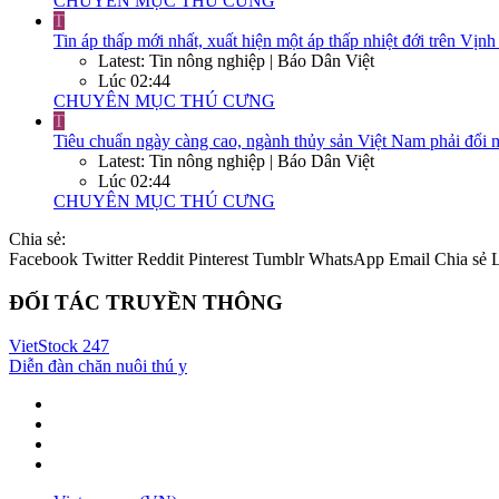
CHUYÊN MỤC THÚ CƯNG
T
Tin áp thấp mới nhất, xuất hiện một áp thấp nhiệt đới trên Vị
Latest: Tin nông nghiệp | Báo Dân Việt
Lúc 02:44
CHUYÊN MỤC THÚ CƯNG
T
Tiêu chuẩn ngày càng cao, ngành thủy sản Việt Nam phải đổi 
Latest: Tin nông nghiệp | Báo Dân Việt
Lúc 02:44
CHUYÊN MỤC THÚ CƯNG
Chia sẻ:
Facebook
Twitter
Reddit
Pinterest
Tumblr
WhatsApp
Email
Chia sẻ
ĐỐI TÁC TRUYỀN THÔNG
VietStock
247
Diễn đàn chăn nuôi thú y