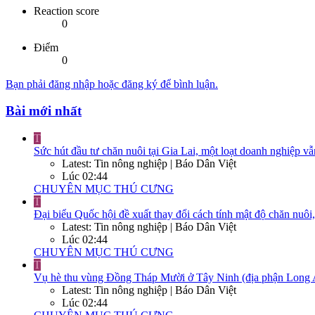
Reaction score
0
Điểm
0
Bạn phải đăng nhập hoặc đăng ký để bình luận.
Bài mới nhất
T
Sức hút đầu tư chăn nuôi tại Gia Lai, một loạt doanh nghiệp vẫ
Latest: Tin nông nghiệp | Báo Dân Việt
Lúc 02:44
CHUYÊN MỤC THÚ CƯNG
T
Đại biểu Quốc hội đề xuất thay đổi cách tính mật độ chăn nuôi
Latest: Tin nông nghiệp | Báo Dân Việt
Lúc 02:44
CHUYÊN MỤC THÚ CƯNG
T
Vụ hè thu vùng Đồng Tháp Mười ở Tây Ninh (địa phận Long An cũ
Latest: Tin nông nghiệp | Báo Dân Việt
Lúc 02:44