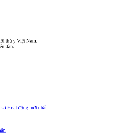
uôi thú y Việt Nam.
iễn đàn.
 sơ
Hoạt động mới nhất
hân