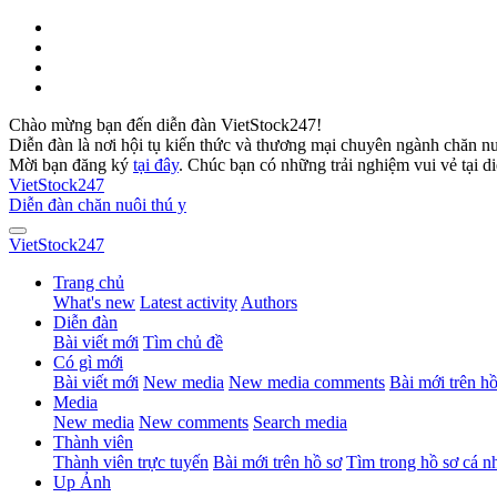
Chào mừng bạn đến diễn đàn VietStock247!
Diễn đàn là nơi hội tụ kiến thức và thương mại chuyên ngành chăn n
Mời bạn đăng ký
tại đây
. Chúc bạn có những trải nghiệm vui vẻ tại d
VietStock
247
Diễn đàn chăn nuôi thú y
VietStock
247
Trang chủ
What's new
Latest activity
Authors
Diễn đàn
Bài viết mới
Tìm chủ đề
Có gì mới
Bài viết mới
New media
New media comments
Bài mới trên hồ
Media
New media
New comments
Search media
Thành viên
Thành viên trực tuyến
Bài mới trên hồ sơ
Tìm trong hồ sơ cá n
Up Ảnh