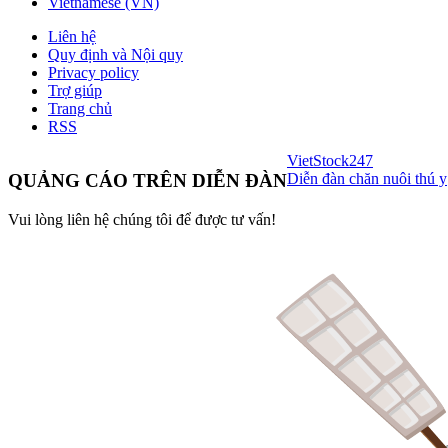
Vietnamese (VN)
Liên hệ
Quy định và Nội quy
Privacy policy
Trợ giúp
Trang chủ
RSS
VietStock
247
Diễn đàn chăn nuôi thú y
QUẢNG CÁO TRÊN DIỄN ĐÀN
Vui lòng liên hệ chúng tôi để được tư vấn!