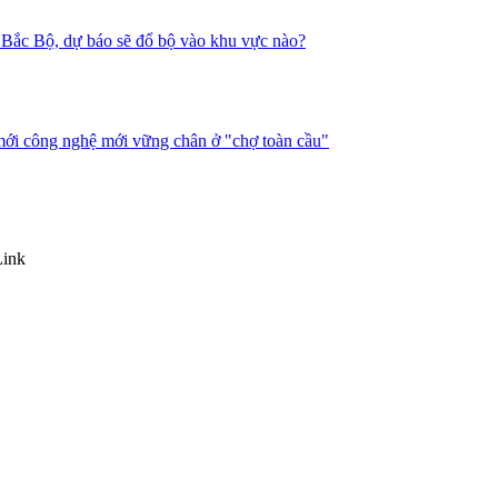
nh Bắc Bộ, dự báo sẽ đổ bộ vào khu vực nào?
mới công nghệ mới vững chân ở "chợ toàn cầu"
Link