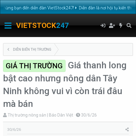
ng bạn đến diễn đàn VietStock247!
Diễn đàn là nơi hội tụ kiến thức 
VIETSTOCK
247
DIỄN BIẾN THỊ TRƯỜNG
Giá thanh long
GIÁ THỊ TRƯỜNG
bật cao nhưng nông dân Tây
Ninh không vui vì còn trái đâu
mà bán
T
N
Thị trường nông sản | Báo Dân Việt
30/6/26
h
g
r
à
30/6/26
e
y