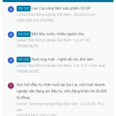
Lào Cai nâng tầm sản phẩm OCOP
TIN TỨC
B
Latest: Báo Nông nghiệp Việt Nam
24 phút trước
DIỄN BIẾN THỊ TRƯỜNG
Một khu vườn, nhiều nguồn thu
TIN TỨC
B
Latest: Báo Nông nghiệp Việt Nam
Lúc 07:40
TRONG NƯỚC
Nuôi ong mật - nghề dễ nói, khó làm
TIN TỨC
B
Latest: Báo Nông nghiệp Việt Nam
Lúc 15:41 Hôm qua
TRONG NƯỚC
Sức hút đầu tư chăn nuôi tại Gia Lai, một loạt doanh
T
nghiệp vẫn đang xin đầu tư, vốn đăng kí lên tới 26.000
tỷ đồng
Latest: Tin nông nghiệp | Báo Dân Việt
Lúc 02:44, Thứ
sáu
CHUYÊN MỤC THÚ CƯNG