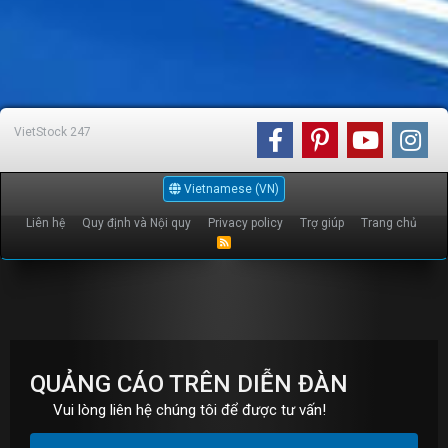
VietStock
247
Vietnamese (VN)
Liên hệ
Quy định và Nội quy
Privacy policy
Trợ giúp
Trang chủ
R
S
S
QUẢNG CÁO TRÊN DIỄN ĐÀN
Vui lòng liên hệ chúng tôi để được tư vấn!