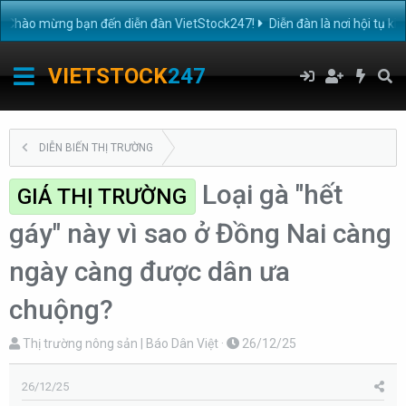
ào mừng bạn đến diễn đàn VietStock247!
Diễn đàn là nơi hội tụ kiến
VIETSTOCK
247
DIỄN BIẾN THỊ TRƯỜNG
Loại gà "hết
GIÁ THỊ TRƯỜNG
gáy" này vì sao ở Đồng Nai càng
ngày càng được dân ưa
chuộng?
T
N
Thị trường nông sản | Báo Dân Việt
26/12/25
h
g
r
à
26/12/25
e
y