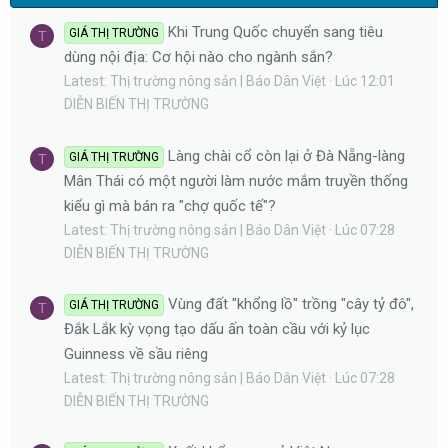
Khi Trung Quốc chuyển sang tiêu
GIÁ THỊ TRƯỜNG
T
dùng nội địa: Cơ hội nào cho ngành sắn?
Latest: Thị trường nông sản | Báo Dân Việt
Lúc 12:01
DIỄN BIẾN THỊ TRƯỜNG
Làng chài cổ còn lại ở Đà Nẵng-làng
GIÁ THỊ TRƯỜNG
T
Mân Thái có một người làm nước mắm truyền thống
kiểu gì mà bán ra "chợ quốc tế"?
Latest: Thị trường nông sản | Báo Dân Việt
Lúc 07:28
DIỄN BIẾN THỊ TRƯỜNG
Vùng đất "khổng lồ" trồng "cây tỷ đô",
GIÁ THỊ TRƯỜNG
T
Đắk Lắk kỳ vọng tạo dấu ấn toàn cầu với kỷ lục
Guinness về sầu riêng
Latest: Thị trường nông sản | Báo Dân Việt
Lúc 07:28
DIỄN BIẾN THỊ TRƯỜNG