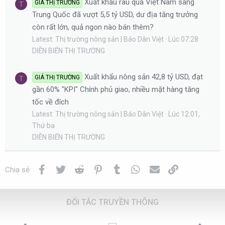
Xuất khẩu rau quả Việt Nam sang
GIÁ THỊ TRƯỜNG
T
Trung Quốc đã vượt 5,5 tỷ USD, dư địa tăng trưởng
còn rất lớn, quả ngon nào bán thêm?
Latest: Thị trường nông sản | Báo Dân Việt
Lúc 07:28
DIỄN BIẾN THỊ TRƯỜNG
Xuất khẩu nông sản 42,8 tỷ USD, đạt
GIÁ THỊ TRƯỜNG
T
gần 60% "KPI" Chính phủ giao, nhiều mặt hàng tăng
tốc về đích
Latest: Thị trường nông sản | Báo Dân Việt
Lúc 12:01,
Thứ ba
DIỄN BIẾN THỊ TRƯỜNG
Facebook
Twitter
Reddit
Pinterest
Tumblr
WhatsApp
Email
Link
Chia sẻ:
ĐỐI TÁC TRUYỀN THÔNG