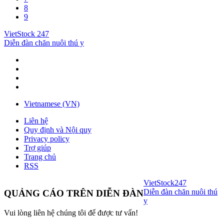
8
9
VietStock
247
Diễn đàn chăn nuôi thú y
Vietnamese (VN)
Liên hệ
Quy định và Nội quy
Privacy policy
Trợ giúp
Trang chủ
RSS
VietStock
247
Diễn đàn chăn nuôi thú
QUẢNG CÁO TRÊN DIỄN ĐÀN
y
Vui lòng liên hệ chúng tôi để được tư vấn!