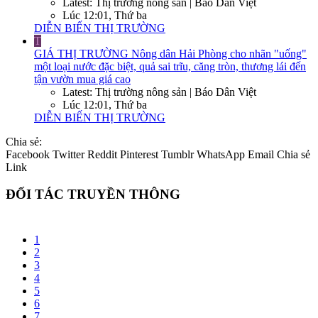
Latest: Thị trường nông sản | Báo Dân Việt
Lúc 12:01, Thứ ba
DIỄN BIẾN THỊ TRƯỜNG
T
GIÁ THỊ TRƯỜNG
Nông dân Hải Phòng cho nhãn "uống"
một loại nước đặc biệt, quả sai trĩu, căng tròn, thương lái đến
tận vườn mua giá cao
Latest: Thị trường nông sản | Báo Dân Việt
Lúc 12:01, Thứ ba
DIỄN BIẾN THỊ TRƯỜNG
Chia sẻ:
Facebook
Twitter
Reddit
Pinterest
Tumblr
WhatsApp
Email
Chia sẻ
Link
ĐỐI TÁC TRUYỀN THÔNG
1
2
3
4
5
6
7