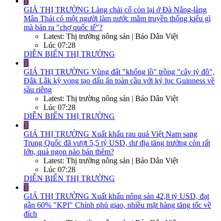
T
GIÁ THỊ TRƯỜNG
Làng chài cổ còn lại ở Đà Nẵng-làng
Mân Thái có một người làm nước mắm truyền thống kiểu gì
mà bán ra "chợ quốc tế"?
Latest: Thị trường nông sản | Báo Dân Việt
Lúc 07:28
DIỄN BIẾN THỊ TRƯỜNG
T
GIÁ THỊ TRƯỜNG
Vùng đất "khổng lồ" trồng "cây tỷ đô",
Đắk Lắk kỳ vọng tạo dấu ấn toàn cầu với kỷ lục Guinness về
sầu riêng
Latest: Thị trường nông sản | Báo Dân Việt
Lúc 07:28
DIỄN BIẾN THỊ TRƯỜNG
T
GIÁ THỊ TRƯỜNG
Xuất khẩu rau quả Việt Nam sang
Trung Quốc đã vượt 5,5 tỷ USD, dư địa tăng trưởng còn rất
lớn, quả ngon nào bán thêm?
Latest: Thị trường nông sản | Báo Dân Việt
Lúc 07:28
DIỄN BIẾN THỊ TRƯỜNG
T
GIÁ THỊ TRƯỜNG
Xuất khẩu nông sản 42,8 tỷ USD, đạt
gần 60% "KPI" Chính phủ giao, nhiều mặt hàng tăng tốc về
đích