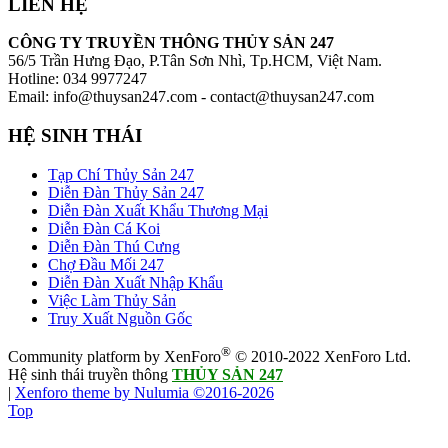
LIÊN HỆ
CÔNG TY TRUYỀN THÔNG THỦY SẢN 247
56/5 Trần Hưng Đạo, P.Tân Sơn Nhì, Tp.HCM, Việt Nam.
Hotline: 034 9977247
Email: info@thuysan247.com - contact@thuysan247.com
HỆ SINH THÁI
Tạp Chí Thủy Sản 247
Diễn Đàn Thủy Sản 247
Diễn Đàn Xuất Khẩu Thương Mại
Diễn Đàn Cá Koi
Diễn Đàn Thú Cưng
Chợ Đầu Mối 247
Diễn Đàn Xuất Nhập Khẩu
Việc Làm Thủy Sản
Truy Xuất Nguồn Gốc
®
Community platform by XenForo
© 2010-2022 XenForo Ltd.
Hệ sinh thái truyền thông
THỦY SẢN 247
|
Xenforo theme by Nulumia ©2016-2026
Top