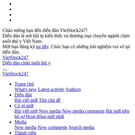
Chào mừng bạn đến diễn đàn VietStock247!
Diễn đàn là nơi hội tụ kiến thức và thương mại chuyên ngành chăn
nuôi thú y Việt Nam.
Mời bạn đăng ký
tại đây
. Chúc bạn có những trải nghiệm vui vẻ tại
diễn đàn.
VietStock
247
Diễn đàn chăn nuôi thú y
VietStock
247
Trang chủ
What's new
Latest activity
Authors
Diễn đàn
Bài viết mới
Tìm chủ đề
Có gì mới
Bài viết mới
New media
New media comments
Bài mới trên
hồ sơ
Hoạt động mới nhất
Media
New media
New comments
Search media
Thành viên