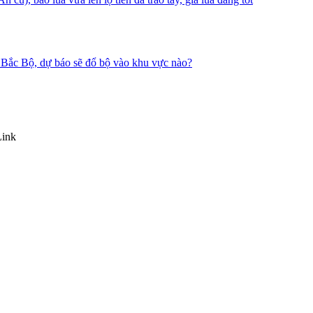
nh Bắc Bộ, dự báo sẽ đổ bộ vào khu vực nào?
Link