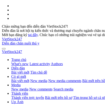
Chào mừng bạn đến diễn đàn VietStock247!
Diễn đàn là nơi hội tụ kiến thức và thương mại chuyên ngành chăn n
Mời bạn đăng ký
tại đây
. Chúc bạn có những trải nghiệm vui vẻ tại d
VietStock
247
Diễn đàn chăn nuôi thú y
VietStock
247
Trang chủ
What's new
Latest activity
Authors
Diễn đàn
Bài viết mới
Tìm chủ đề
Có gì mới
Bài viết mới
New media
New media comments
Bài mới trên hồ
Media
New media
New comments
Search media
Thành viên
Thành viên trực tuyến
Bài mới trên hồ sơ
Tìm trong hồ sơ cá n
Up Ảnh