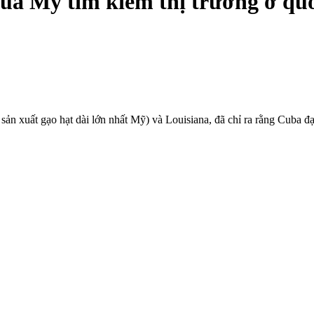
ủa Mỹ tìm kiếm thị trường ở quố
ản xuất gạo hạt dài lớn nhất Mỹ) và Louisiana, đã chỉ ra rằng Cuba đạ