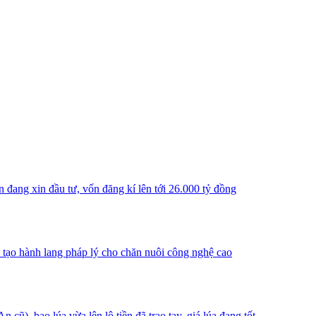
n đang xin đầu tư, vốn đăng kí lên tới 26.000 tỷ đồng
, tạo hành lang pháp lý cho chăn nuôi công nghệ cao
), bao lúa vừa lên lộ tiền đã trao tay, giá lúa đang tốt