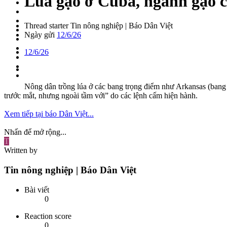
Lúa gạo ở Cuba, ngành gạo c
Thread starter
Tin nông nghiệp | Báo Dân Việt
Ngày gửi
12/6/26
12/6/26
Nông dân trồng lúa ở các bang trọng điểm như Arkansas (bang s
trước mắt, nhưng ngoài tầm với” do các lệnh cấm hiện hành.
Xem tiếp tại báo Dân Việt...
Nhấn để mở rộng...
T
Written by
Tin nông nghiệp | Báo Dân Việt
Bài viết
0
Reaction score
0