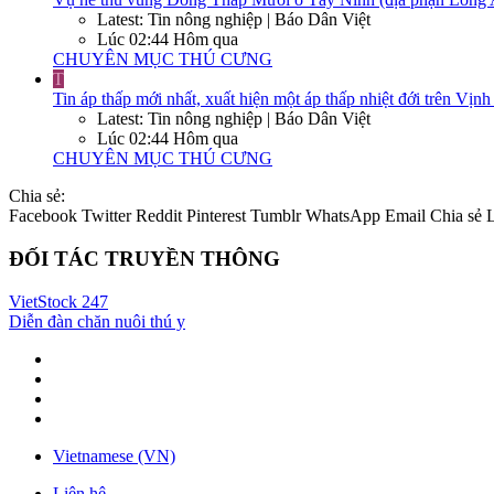
Latest: Tin nông nghiệp | Báo Dân Việt
Lúc 02:44 Hôm qua
CHUYÊN MỤC THÚ CƯNG
T
Tin áp thấp mới nhất, xuất hiện một áp thấp nhiệt đới trên Vị
Latest: Tin nông nghiệp | Báo Dân Việt
Lúc 02:44 Hôm qua
CHUYÊN MỤC THÚ CƯNG
Chia sẻ:
Facebook
Twitter
Reddit
Pinterest
Tumblr
WhatsApp
Email
Chia sẻ
ĐỐI TÁC TRUYỀN THÔNG
VietStock
247
Diễn đàn chăn nuôi thú y
Vietnamese (VN)
Liên hệ