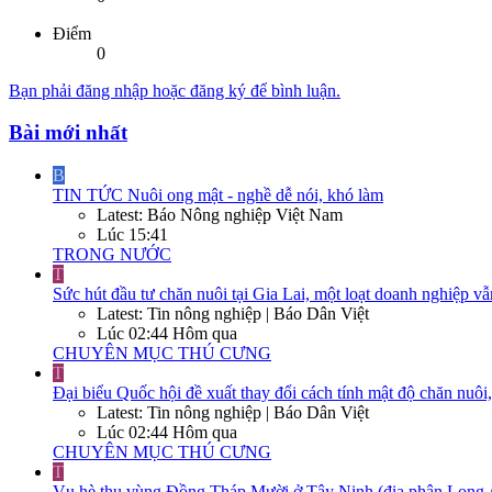
Điểm
0
Bạn phải đăng nhập hoặc đăng ký để bình luận.
Bài mới nhất
B
TIN TỨC
Nuôi ong mật - nghề dễ nói, khó làm
Latest: Báo Nông nghiệp Việt Nam
Lúc 15:41
TRONG NƯỚC
T
Sức hút đầu tư chăn nuôi tại Gia Lai, một loạt doanh nghiệp vẫ
Latest: Tin nông nghiệp | Báo Dân Việt
Lúc 02:44 Hôm qua
CHUYÊN MỤC THÚ CƯNG
T
Đại biểu Quốc hội đề xuất thay đổi cách tính mật độ chăn nuôi
Latest: Tin nông nghiệp | Báo Dân Việt
Lúc 02:44 Hôm qua
CHUYÊN MỤC THÚ CƯNG
T
Vụ hè thu vùng Đồng Tháp Mười ở Tây Ninh (địa phận Long An cũ