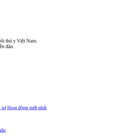
uôi thú y Việt Nam.
iễn đàn.
 sơ
Hoạt động mới nhất
hân