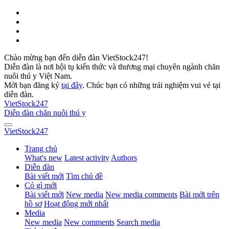
Chào mừng bạn đến diễn đàn VietStock247!
Diễn đàn là nơi hội tụ kiến thức và thương mại chuyên ngành chăn
nuôi thú y Việt Nam.
Mời bạn đăng ký
tại đây
. Chúc bạn có những trải nghiệm vui vẻ tại
diễn đàn.
VietStock
247
Diễn đàn chăn nuôi thú y
VietStock
247
Trang chủ
What's new
Latest activity
Authors
Diễn đàn
Bài viết mới
Tìm chủ đề
Có gì mới
Bài viết mới
New media
New media comments
Bài mới trên
hồ sơ
Hoạt động mới nhất
Media
New media
New comments
Search media