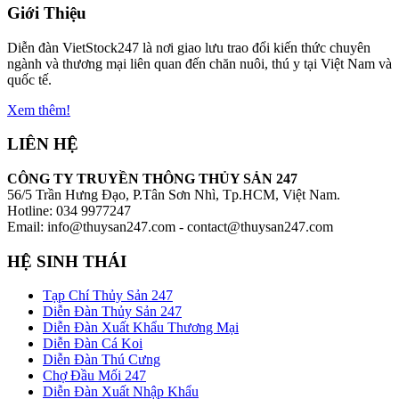
Giới Thiệu
Diễn đàn VietStock247 là nơi giao lưu trao đổi kiến thức chuyên
ngành và thương mại liên quan đến chăn nuôi, thú y tại Việt Nam và
quốc tế.
Xem thêm!
LIÊN HỆ
CÔNG TY TRUYỀN THÔNG THỦY SẢN 247
56/5 Trần Hưng Đạo, P.Tân Sơn Nhì, Tp.HCM, Việt Nam.
Hotline: 034 9977247
Email: info@thuysan247.com - contact@thuysan247.com
HỆ SINH THÁI
Tạp Chí Thủy Sản 247
Diễn Đàn Thủy Sản 247
Diễn Đàn Xuất Khẩu Thương Mại
Diễn Đàn Cá Koi
Diễn Đàn Thú Cưng
Chợ Đầu Mối 247
Diễn Đàn Xuất Nhập Khẩu