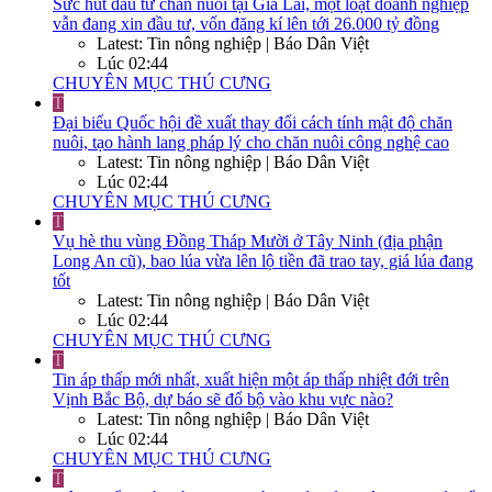
Sức hút đầu tư chăn nuôi tại Gia Lai, một loạt doanh nghiệp
vẫn đang xin đầu tư, vốn đăng kí lên tới 26.000 tỷ đồng
Latest: Tin nông nghiệp | Báo Dân Việt
Lúc 02:44
CHUYÊN MỤC THÚ CƯNG
T
Đại biểu Quốc hội đề xuất thay đổi cách tính mật độ chăn
nuôi, tạo hành lang pháp lý cho chăn nuôi công nghệ cao
Latest: Tin nông nghiệp | Báo Dân Việt
Lúc 02:44
CHUYÊN MỤC THÚ CƯNG
T
Vụ hè thu vùng Đồng Tháp Mười ở Tây Ninh (địa phận
Long An cũ), bao lúa vừa lên lộ tiền đã trao tay, giá lúa đang
tốt
Latest: Tin nông nghiệp | Báo Dân Việt
Lúc 02:44
CHUYÊN MỤC THÚ CƯNG
T
Tin áp thấp mới nhất, xuất hiện một áp thấp nhiệt đới trên
Vịnh Bắc Bộ, dự báo sẽ đổ bộ vào khu vực nào?
Latest: Tin nông nghiệp | Báo Dân Việt
Lúc 02:44
CHUYÊN MỤC THÚ CƯNG
T