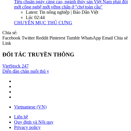
Tiêu chuẩn ngày càng cao, ngành thủy sản Việt Nam phải đổi
mới công nghệ mới vững chân ở "chợ toàn cầu"
Latest: Tin nông nghiệp | Báo Dân Việt
Lúc 02:44
CHUYÊN MỤC THÚ CƯNG
Chia sẻ:
Facebook
Twitter
Reddit
Pinterest
Tumblr
WhatsApp
Email
Chia sẻ
Link
ĐỐI TÁC TRUYỀN THÔNG
VietStock
247
Diễn đàn chăn nuôi thú y
Vietnamese (VN)
Liên hệ
Quy định và Nội quy
Privacy policy