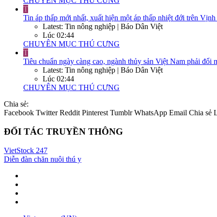
CHUYÊN MỤC THÚ CƯNG
T
Tin áp thấp mới nhất, xuất hiện một áp thấp nhiệt đới trên Vị
Latest: Tin nông nghiệp | Báo Dân Việt
Lúc 02:44
CHUYÊN MỤC THÚ CƯNG
T
Tiêu chuẩn ngày càng cao, ngành thủy sản Việt Nam phải đổi 
Latest: Tin nông nghiệp | Báo Dân Việt
Lúc 02:44
CHUYÊN MỤC THÚ CƯNG
Chia sẻ:
Facebook
Twitter
Reddit
Pinterest
Tumblr
WhatsApp
Email
Chia sẻ
ĐỐI TÁC TRUYỀN THÔNG
VietStock
247
Diễn đàn chăn nuôi thú y