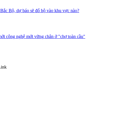
nh Bắc Bộ, dự báo sẽ đổ bộ vào khu vực nào?
mới công nghệ mới vững chân ở "chợ toàn cầu"
Link