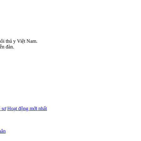
uôi thú y Việt Nam.
iễn đàn.
 sơ
Hoạt động mới nhất
hân