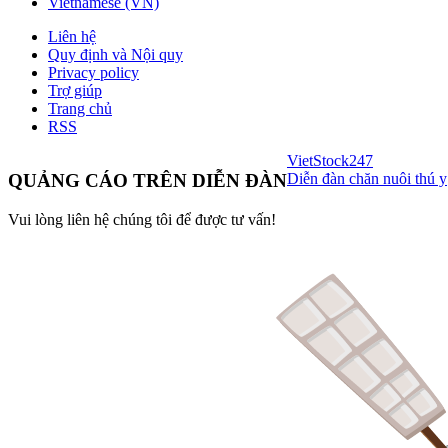
Vietnamese (VN)
Liên hệ
Quy định và Nội quy
Privacy policy
Trợ giúp
Trang chủ
RSS
VietStock
247
Diễn đàn chăn nuôi thú y
QUẢNG CÁO TRÊN DIỄN ĐÀN
Vui lòng liên hệ chúng tôi để được tư vấn!