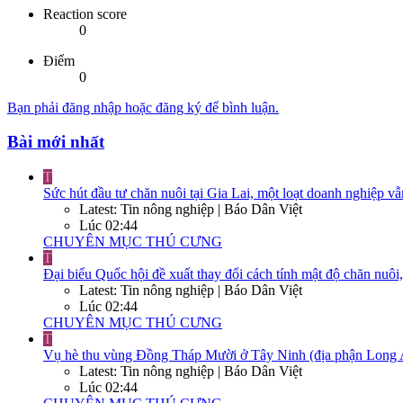
Reaction score
0
Điểm
0
Bạn phải đăng nhập hoặc đăng ký để bình luận.
Bài mới nhất
T
Sức hút đầu tư chăn nuôi tại Gia Lai, một loạt doanh nghiệp vẫ
Latest: Tin nông nghiệp | Báo Dân Việt
Lúc 02:44
CHUYÊN MỤC THÚ CƯNG
T
Đại biểu Quốc hội đề xuất thay đổi cách tính mật độ chăn nuôi
Latest: Tin nông nghiệp | Báo Dân Việt
Lúc 02:44
CHUYÊN MỤC THÚ CƯNG
T
Vụ hè thu vùng Đồng Tháp Mười ở Tây Ninh (địa phận Long An cũ
Latest: Tin nông nghiệp | Báo Dân Việt
Lúc 02:44