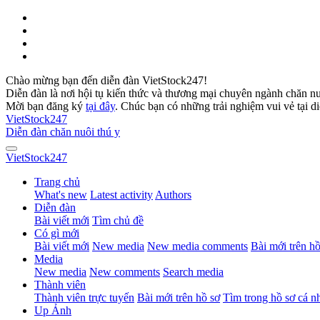
Chào mừng bạn đến diễn đàn VietStock247!
Diễn đàn là nơi hội tụ kiến thức và thương mại chuyên ngành chăn n
Mời bạn đăng ký
tại đây
. Chúc bạn có những trải nghiệm vui vẻ tại d
VietStock
247
Diễn đàn chăn nuôi thú y
VietStock
247
Trang chủ
What's new
Latest activity
Authors
Diễn đàn
Bài viết mới
Tìm chủ đề
Có gì mới
Bài viết mới
New media
New media comments
Bài mới trên hồ
Media
New media
New comments
Search media
Thành viên
Thành viên trực tuyến
Bài mới trên hồ sơ
Tìm trong hồ sơ cá n
Up Ảnh