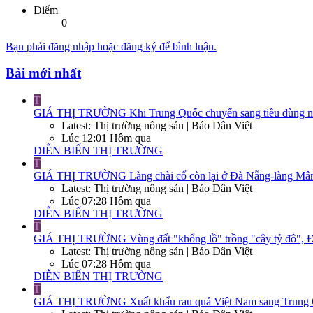
Điểm
0
Bạn phải đăng nhập hoặc đăng ký để bình luận.
Bài mới nhất
T
GIÁ THỊ TRƯỜNG
Khi Trung Quốc chuyển sang tiêu dùng nộ
Latest: Thị trường nông sản | Báo Dân Việt
Lúc 12:01 Hôm qua
DIỄN BIẾN THỊ TRƯỜNG
T
GIÁ THỊ TRƯỜNG
Làng chài cổ còn lại ở Đà Nẵng-làng Mân
Latest: Thị trường nông sản | Báo Dân Việt
Lúc 07:28 Hôm qua
DIỄN BIẾN THỊ TRƯỜNG
T
GIÁ THỊ TRƯỜNG
Vùng đất "khổng lồ" trồng "cây tỷ đô", Đ
Latest: Thị trường nông sản | Báo Dân Việt
Lúc 07:28 Hôm qua
DIỄN BIẾN THỊ TRƯỜNG
T
GIÁ THỊ TRƯỜNG
Xuất khẩu rau quả Việt Nam sang Trung Q