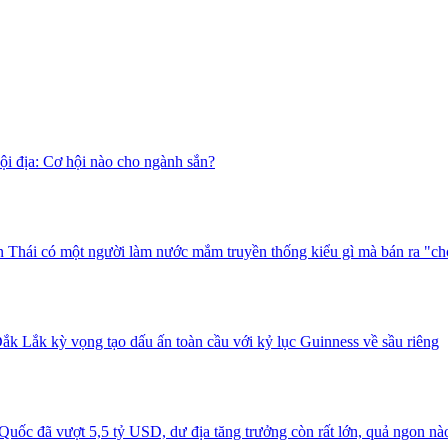
i địa: Cơ hội nào cho ngành sắn?
 Thái có một người làm nước mắm truyền thống kiểu gì mà bán ra "ch
ắk Lắk kỳ vọng tạo dấu ấn toàn cầu với kỷ lục Guinness về sầu riêng
uốc đã vượt 5,5 tỷ USD, dư địa tăng trưởng còn rất lớn, quả ngon nà