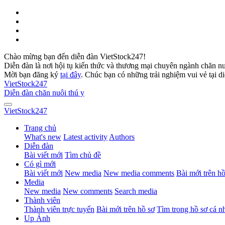
Chào mừng bạn đến diễn đàn VietStock247!
Diễn đàn là nơi hội tụ kiến thức và thương mại chuyên ngành chăn n
Mời bạn đăng ký
tại đây
. Chúc bạn có những trải nghiệm vui vẻ tại d
VietStock
247
Diễn đàn chăn nuôi thú y
VietStock
247
Trang chủ
What's new
Latest activity
Authors
Diễn đàn
Bài viết mới
Tìm chủ đề
Có gì mới
Bài viết mới
New media
New media comments
Bài mới trên hồ
Media
New media
New comments
Search media
Thành viên
Thành viên trực tuyến
Bài mới trên hồ sơ
Tìm trong hồ sơ cá n
Up Ảnh