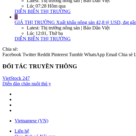
Latest: Thị trường nông sản | Báo Dân Việt
Lúc 07:28 Hôm qua
DIỄN BIẾN THỊ TRƯỜNG
T
GIÁ THỊ TRƯỜNG
Xuất khẩu nông sản 42,8 tỷ USD, đạt gần
Latest: Thị trường nông sản | Báo Dân Việt
Lúc 12:01, Thứ ba
DIỄN BIẾN THỊ TRƯỜNG
Chia sẻ:
Facebook
Twitter
Reddit
Pinterest
Tumblr
WhatsApp
Email
Chia sẻ
ĐỐI TÁC TRUYỀN THÔNG
VietStock
247
Diễn đàn chăn nuôi thú y
Vietnamese (VN)
Liên hệ