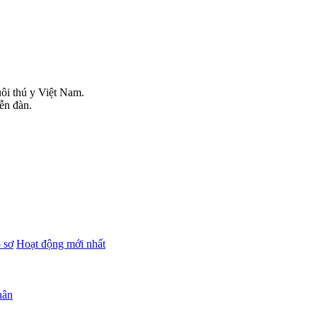
uôi thú y Việt Nam.
iễn đàn.
 sơ
Hoạt động mới nhất
hân