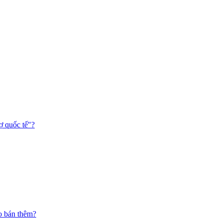
ợ quốc tế"?
o bán thêm?