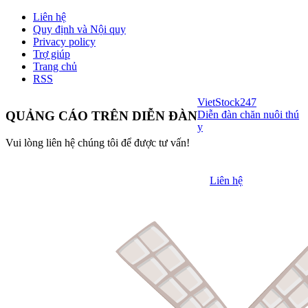
Liên hệ
Quy định và Nội quy
Privacy policy
Trợ giúp
Trang chủ
RSS
VietStock
247
Diễn đàn chăn nuôi thú
QUẢNG CÁO TRÊN DIỄN ĐÀN
y
Vui lòng liên hệ chúng tôi để được tư vấn!
Liên hệ