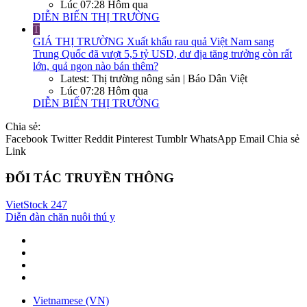
Lúc 07:28 Hôm qua
DIỄN BIẾN THỊ TRƯỜNG
T
GIÁ THỊ TRƯỜNG
Xuất khẩu rau quả Việt Nam sang
Trung Quốc đã vượt 5,5 tỷ USD, dư địa tăng trưởng còn rất
lớn, quả ngon nào bán thêm?
Latest: Thị trường nông sản | Báo Dân Việt
Lúc 07:28 Hôm qua
DIỄN BIẾN THỊ TRƯỜNG
Chia sẻ:
Facebook
Twitter
Reddit
Pinterest
Tumblr
WhatsApp
Email
Chia sẻ
Link
ĐỐI TÁC TRUYỀN THÔNG
VietStock
247
Diễn đàn chăn nuôi thú y
Vietnamese (VN)