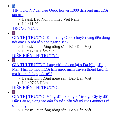
B
TIN TỨC
Nữ đại biểu Quốc hội và 1.000 đàn ong mật dưới
tán rừng
Latest: Báo Nông nghiệp Việt Nam
Lúc 11:29
TRONG NƯỚC
T
GIÁ THỊ TRƯỜNG
Khi Trung Quốc chuyển sang tiêu dùng
nội địa: Cơ hội nào cho ngành sắn?
Latest: Thị trường nông sản | Báo Dân Việt
Lúc 12:01 Hôm qua
DIỄN BIẾN THỊ TRƯỜNG
T
GIÁ THỊ TRƯỜNG
Làng chài cổ còn lại ở Đà Nẵng-làng
Mân Thái có một người làm nước mắm truyền thống kiểu gì
mà bán ra "chợ quốc tế"?
Latest: Thị trường nông sản | Báo Dân Việt
Lúc 07:28 Hôm qua
DIỄN BIẾN THỊ TRƯỜNG
T
GIÁ THỊ TRƯỜNG
Vùng đất "khổng lồ" trồng "cây tỷ đô",
Đắk Lắk kỳ vọng tạo dấu ấn toàn cầu với kỷ lục Guinness về
sầu riêng
Latest: Thị trường nông sản | Báo Dân Việt