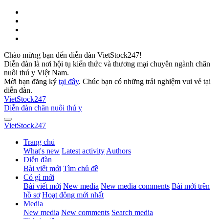
Chào mừng bạn đến diễn đàn VietStock247!
Diễn đàn là nơi hội tụ kiến thức và thương mại chuyên ngành chăn
nuôi thú y Việt Nam.
Mời bạn đăng ký
tại đây
. Chúc bạn có những trải nghiệm vui vẻ tại
diễn đàn.
VietStock
247
Diễn đàn chăn nuôi thú y
VietStock
247
Trang chủ
What's new
Latest activity
Authors
Diễn đàn
Bài viết mới
Tìm chủ đề
Có gì mới
Bài viết mới
New media
New media comments
Bài mới trên
hồ sơ
Hoạt động mới nhất
Media
New media
New comments
Search media