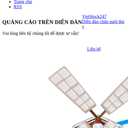
Trang chủ
RSS
VietStock
247
Diễn đàn chăn nuôi thú
QUẢNG CÁO TRÊN DIỄN ĐÀN
y
Vui lòng liên hệ chúng tôi để được tư vấn!
Liên hệ