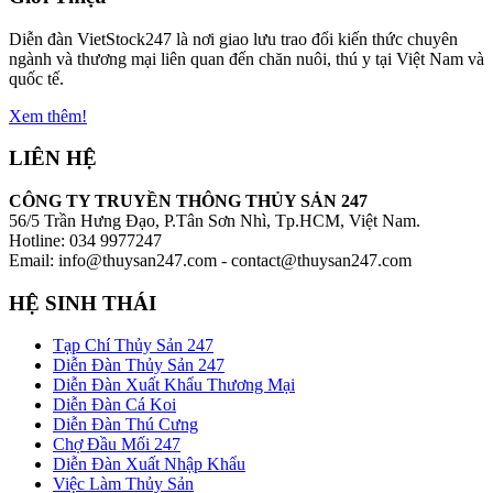
Diễn đàn VietStock247 là nơi giao lưu trao đổi kiến thức chuyên
ngành và thương mại liên quan đến chăn nuôi, thú y tại Việt Nam và
quốc tế.
Xem thêm!
LIÊN HỆ
CÔNG TY TRUYỀN THÔNG THỦY SẢN 247
56/5 Trần Hưng Đạo, P.Tân Sơn Nhì, Tp.HCM, Việt Nam.
Hotline: 034 9977247
Email: info@thuysan247.com - contact@thuysan247.com
HỆ SINH THÁI
Tạp Chí Thủy Sản 247
Diễn Đàn Thủy Sản 247
Diễn Đàn Xuất Khẩu Thương Mại
Diễn Đàn Cá Koi
Diễn Đàn Thú Cưng
Chợ Đầu Mối 247
Diễn Đàn Xuất Nhập Khẩu
Việc Làm Thủy Sản