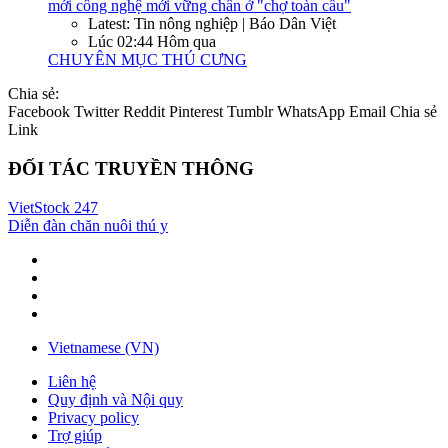
mới công nghệ mới vững chân ở "chợ toàn cầu"
Latest: Tin nông nghiệp | Báo Dân Việt
Lúc 02:44 Hôm qua
CHUYÊN MỤC THÚ CƯNG
Chia sẻ:
Facebook
Twitter
Reddit
Pinterest
Tumblr
WhatsApp
Email
Chia sẻ
Link
ĐỐI TÁC TRUYỀN THÔNG
VietStock
247
Diễn đàn chăn nuôi thú y
Vietnamese (VN)
Liên hệ
Quy định và Nội quy
Privacy policy
Trợ giúp