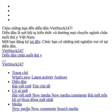
Chào mừng bạn đến diễn đàn VietStock247!
Diễn đàn là nơi hội tụ kiến thức và thương mại chuyên ngành chăn
nuôi thú y Việt Nam.
Mời bạn đăng ký
tại đây
. Chúc bạn có những trải nghiệm vui vẻ tại
diễn đàn.
VietStock
247
Diễn đàn chăn nuôi thú y
VietStock
247
Trang chủ
What's new
Latest activity
Authors
Diễn đàn
Bài viết mới
Tìm chủ đề
Có gì mới
Bài viết mới
New media
New media comments
Bài mới trên
hồ sơ
Hoạt động mới nhất
Media
New media
New comments
Search media