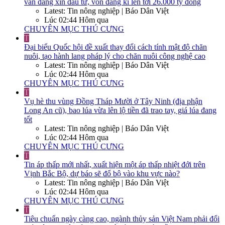
vẫn đang xin đầu tư, vốn đăng kí lên tới 26.000 tỷ đồng
Latest: Tin nông nghiệp | Báo Dân Việt
Lúc 02:44 Hôm qua
CHUYÊN MỤC THÚ CƯNG
T
Đại biểu Quốc hội đề xuất thay đổi cách tính mật độ chăn
nuôi, tạo hành lang pháp lý cho chăn nuôi công nghệ cao
Latest: Tin nông nghiệp | Báo Dân Việt
Lúc 02:44 Hôm qua
CHUYÊN MỤC THÚ CƯNG
T
Vụ hè thu vùng Đồng Tháp Mười ở Tây Ninh (địa phận
Long An cũ), bao lúa vừa lên lộ tiền đã trao tay, giá lúa đang
tốt
Latest: Tin nông nghiệp | Báo Dân Việt
Lúc 02:44 Hôm qua
CHUYÊN MỤC THÚ CƯNG
T
Tin áp thấp mới nhất, xuất hiện một áp thấp nhiệt đới trên
Vịnh Bắc Bộ, dự báo sẽ đổ bộ vào khu vực nào?
Latest: Tin nông nghiệp | Báo Dân Việt
Lúc 02:44 Hôm qua
CHUYÊN MỤC THÚ CƯNG
T
Tiêu chuẩn ngày càng cao, ngành thủy sản Việt Nam phải đổi