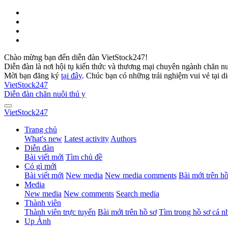
Chào mừng bạn đến diễn đàn VietStock247!
Diễn đàn là nơi hội tụ kiến thức và thương mại chuyên ngành chăn n
Mời bạn đăng ký
tại đây
. Chúc bạn có những trải nghiệm vui vẻ tại d
VietStock
247
Diễn đàn chăn nuôi thú y
VietStock
247
Trang chủ
What's new
Latest activity
Authors
Diễn đàn
Bài viết mới
Tìm chủ đề
Có gì mới
Bài viết mới
New media
New media comments
Bài mới trên hồ
Media
New media
New comments
Search media
Thành viên
Thành viên trực tuyến
Bài mới trên hồ sơ
Tìm trong hồ sơ cá n
Up Ảnh