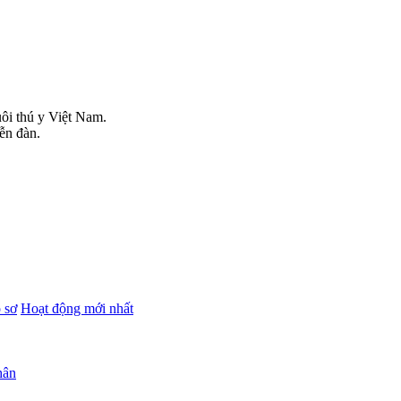
uôi thú y Việt Nam.
iễn đàn.
 sơ
Hoạt động mới nhất
hân