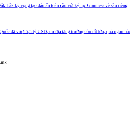
ắk Lắk kỳ vọng tạo dấu ấn toàn cầu với kỷ lục Guinness về sầu riêng
uốc đã vượt 5,5 tỷ USD, dư địa tăng trưởng còn rất lớn, quả ngon nà
Link