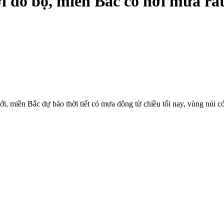
đổ bộ, miền Bắc có nơi mưa rất t
ới, miền Bắc dự báo thời tiết có mưa dông từ chiều tối nay, vùng núi c