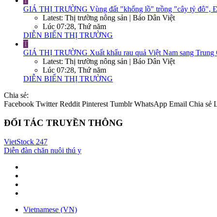
T
GIÁ THỊ TRƯỜNG
Vùng đất "khổng lồ" trồng "cây tỷ đô", Đ
Latest: Thị trường nông sản | Báo Dân Việt
Lúc 07:28, Thứ năm
DIỄN BIẾN THỊ TRƯỜNG
T
GIÁ THỊ TRƯỜNG
Xuất khẩu rau quả Việt Nam sang Trung Q
Latest: Thị trường nông sản | Báo Dân Việt
Lúc 07:28, Thứ năm
DIỄN BIẾN THỊ TRƯỜNG
Chia sẻ:
Facebook
Twitter
Reddit
Pinterest
Tumblr
WhatsApp
Email
Chia sẻ
ĐỐI TÁC TRUYỀN THÔNG
VietStock
247
Diễn đàn chăn nuôi thú y
Vietnamese (VN)