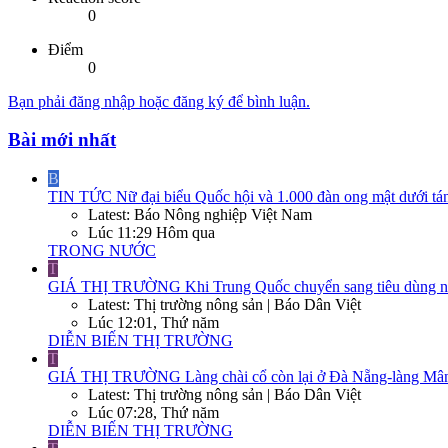
0
Điểm
0
Bạn phải đăng nhập hoặc đăng ký để bình luận.
Bài mới nhất
B
TIN TỨC
Nữ đại biểu Quốc hội và 1.000 đàn ong mật dưới tá
Latest: Báo Nông nghiệp Việt Nam
Lúc 11:29 Hôm qua
TRONG NƯỚC
T
GIÁ THỊ TRƯỜNG
Khi Trung Quốc chuyển sang tiêu dùng nộ
Latest: Thị trường nông sản | Báo Dân Việt
Lúc 12:01, Thứ năm
DIỄN BIẾN THỊ TRƯỜNG
T
GIÁ THỊ TRƯỜNG
Làng chài cổ còn lại ở Đà Nẵng-làng Mân
Latest: Thị trường nông sản | Báo Dân Việt
Lúc 07:28, Thứ năm
DIỄN BIẾN THỊ TRƯỜNG