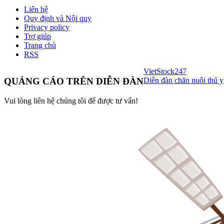
Liên hệ
Quy định và Nội quy
Privacy policy
Trợ giúp
Trang chủ
RSS
VietStock
247
Diễn đàn chăn nuôi thú y
QUẢNG CÁO TRÊN DIỄN ĐÀN
Vui lòng liên hệ chúng tôi để được tư vấn!