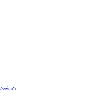
ợ quốc tế"?