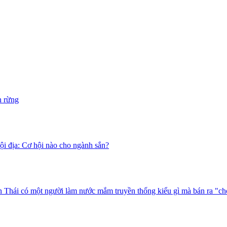
n rừng
i địa: Cơ hội nào cho ngành sắn?
 Thái có một người làm nước mắm truyền thống kiểu gì mà bán ra "ch