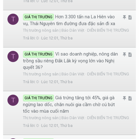
Trả lời
0
Lúc 12:01, Thứ ba
l
c
ạ
l
Hơn 3.300 tấn na La Hiên vào
G
A
GIÁ THỊ TRƯỜNG
T
i
e
vụ, Thái Nguyên tìm đường đưa đặc sản đi xa
h
r
Thị trường nông sản | Báo Dân Việt
DIỄN BIẾN THỊ TRƯỜNG
i
t
Trả lời
0
Lúc 12:01, Thứ ba
m
i
l
c
Vì sao doanh nghiệp, nông dân
G
A
GIÁ THỊ TRƯỜNG
T
ạ
l
trồng sầu riêng Đắk Lắk kỳ vọng lớn vào Nghị
h
r
i
e
quyết 36?
i
t
Thị trường nông sản | Báo Dân Việt
DIỄN BIẾN THỊ TRƯỜNG
m
i
Trả lời
0
Lúc 12:01, Thứ ba
l
c
ạ
l
Giá trứng tăng tới 45%, giá gà
G
A
GIÁ THỊ TRƯỜNG
T
i
e
ngừng lao dốc, chăn nuôi gia cầm chờ cú bứt
h
r
tốc vào mùa cuối năm
i
t
Thị trường nông sản | Báo Dân Việt
DIỄN BIẾN THỊ TRƯỜNG
m
i
Trả lời
0
Lúc 12:01, Thứ ba
l
c
ạ
l