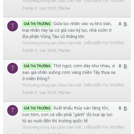
Thị trường nông sản | Báo Dân Việt
DIỄN BIẾN THỊ TRƯỜNG
m
i
Trả lời
0
Lúc 12:01, Thứ ba
l
c
ạ
l
Giữa lúc nhãn vào vụ khó bán,
G
A
GIÁ THỊ TRƯỜNG
T
i
e
loại nhãn này lại có giá cao kỷ lục, nhà vườn ở
h
r
địa phận Vũng Tàu cũ thắng lớn
i
t
Thị trường nông sản | Báo Dân Việt
DIỄN BIẾN THỊ TRƯỜNG
m
i
Trả lời
0
Lúc 12:01, Thứ ba
l
c
ạ
l
Thịt ngọt, cơm dày như nhau, vì
G
A
GIÁ THỊ TRƯỜNG
T
i
e
sao giá nhãn xuồng cơm vàng miền Tây thua xa
h
r
ở miền Đông?
i
t
Thị trường nông sản | Báo Dân Việt
DIỄN BIẾN THỊ TRƯỜNG
m
i
Trả lời
0
Lúc 12:01, Thứ ba
l
c
ạ
l
Xuất khẩu thủy sản tăng tốc,
G
A
GIÁ THỊ TRƯỜNG
T
i
e
con tôm, con cá vẫn phải "gánh" đủ loại áp lực
h
r
từ ao nuôi đến thị trường quốc tế
i
t
Thị trường nông sản | Báo Dân Việt
DIỄN BIẾN THỊ TRƯỜNG
m
i