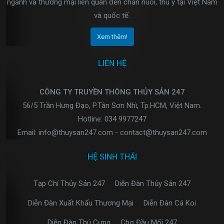
ngành và thương mại liên quan đến chăn nuôi, thú y tại Việt Nam
và quốc tế.
Xem thêm!
LIÊN HỆ
CÔNG TY TRUYỀN THÔNG THỦY SẢN 247
56/5 Trần Hưng Đạo, P.Tân Sơn Nhì, Tp.HCM, Việt Nam.
Hotline: 034 9977247
Email: info@thuysan247.com - contact@thuysan247.com
HỆ SINH THÁI
Tạp Chí Thủy Sản 247
Diễn Đàn Thủy Sản 247
Diễn Đàn Xuất Khẩu Thương Mại
Diễn Đàn Cá Koi
Diễn Đàn Thú Cưng
Chợ Đầu Mối 247