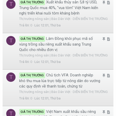
Xuất khẩu thủy sản 5,8 tỷ USD,
G
A
GIÁ THỊ TRƯỜNG
T
i
e
Trung Quốc mua 40%, "vua tôm" Việt Nam kiến
h
r
nghị triển khai nuôi tôm kháng bệnh
i
t
Thị trường nông sản | Báo Dân Việt
DIỄN BIẾN THỊ TRƯỜNG
m
i
Trả lời
0
Lúc 12:01, Thứ ba
l
c
ạ
l
Lâm Đồng khôi phục mã số
G
A
GIÁ THỊ TRƯỜNG
T
i
e
vùng trồng sầu riêng xuất khẩu sang Trung
h
r
Quốc cho nhiều đơn vị
i
t
Thị trường nông sản | Báo Dân Việt
DIỄN BIẾN THỊ TRƯỜNG
m
i
Trả lời
0
Lúc 12:01, Thứ ba
l
c
ạ
l
Chủ tịch VFA: Doanh nghiệp
G
A
GIÁ THỊ TRƯỜNG
T
i
e
khó thu mua lúa trực tiếp từ nông dân do vướng
h
r
các quy định về thanh toán, chứng từ
i
t
Thị trường nông sản | Báo Dân Việt
DIỄN BIẾN THỊ TRƯỜNG
m
i
Trả lời
0
Lúc 12:01, Thứ ba
l
c
ạ
l
Việt Nam xuất khẩu sầu riêng
G
A
GIÁ THỊ TRƯỜNG
T
i
e