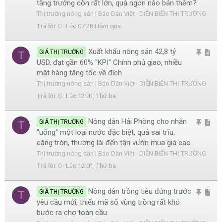
tăng trưởng còn rất lớn, quả ngon nào bán thêm?
i
t
Thị trường nông sản | Báo Dân Việt
DIỄN BIẾN THỊ TRƯỜNG
m
i
Trả lời
0
Lúc 07:28 Hôm qua
l
c
ạ
l
Xuất khẩu nông sản 42,8 tỷ
G
A
GIÁ THỊ TRƯỜNG
T
i
e
USD, đạt gần 60% "KPI" Chính phủ giao, nhiều
h
r
mặt hàng tăng tốc về đích
i
t
Thị trường nông sản | Báo Dân Việt
DIỄN BIẾN THỊ TRƯỜNG
m
i
Trả lời
0
Lúc 12:01, Thứ ba
l
c
ạ
l
Nông dân Hải Phòng cho nhãn
G
A
GIÁ THỊ TRƯỜNG
T
i
e
"uống" một loại nước đặc biệt, quả sai trĩu,
h
r
căng tròn, thương lái đến tận vườn mua giá cao
i
t
Thị trường nông sản | Báo Dân Việt
DIỄN BIẾN THỊ TRƯỜNG
m
i
Trả lời
0
Lúc 12:01, Thứ ba
l
c
ạ
l
Nông dân trồng tiêu đứng trước
G
A
GIÁ THỊ TRƯỜNG
T
i
e
yêu cầu mới, thiếu mã số vùng trồng rất khó
h
r
bước ra chợ toàn cầu
i
t