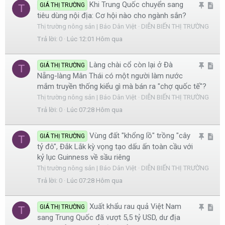
Khi Trung Quốc chuyển sang
G
A
GIÁ THỊ TRƯỜNG
T
ạ
l
tiêu dùng nội địa: Cơ hội nào cho ngành sắn?
h
r
i
e
Thị trường nông sản | Báo Dân Việt
DIỄN BIẾN THỊ TRƯỜNG
i
t
Trả lời
0
Lúc 12:01 Hôm qua
m
i
l
c
Làng chài cổ còn lại ở Đà
G
A
GIÁ THỊ TRƯỜNG
T
ạ
l
Nẵng-làng Mân Thái có một người làm nước
h
r
i
e
mắm truyền thống kiểu gì mà bán ra "chợ quốc tế"?
i
t
Thị trường nông sản | Báo Dân Việt
DIỄN BIẾN THỊ TRƯỜNG
m
i
Trả lời
0
Lúc 07:28 Hôm qua
l
c
ạ
l
Vùng đất "khổng lồ" trồng "cây
G
A
GIÁ THỊ TRƯỜNG
T
i
e
tỷ đô", Đắk Lắk kỳ vọng tạo dấu ấn toàn cầu với
h
r
kỷ lục Guinness về sầu riêng
i
t
Thị trường nông sản | Báo Dân Việt
DIỄN BIẾN THỊ TRƯỜNG
m
i
Trả lời
0
Lúc 07:28 Hôm qua
l
c
ạ
l
Xuất khẩu rau quả Việt Nam
G
A
GIÁ THỊ TRƯỜNG
T
i
e
sang Trung Quốc đã vượt 5,5 tỷ USD, dư địa
h
r