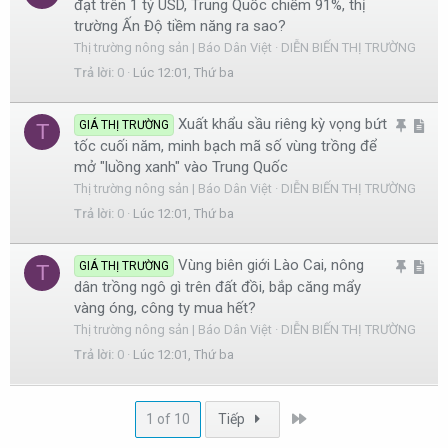
đạt trên 1 tỷ USD, Trung Quốc chiếm 91%, thị
h
r
trường Ấn Độ tiềm năng ra sao?
i
t
Thị trường nông sản | Báo Dân Việt
DIỄN BIẾN THỊ TRƯỜNG
m
i
Trả lời
0
Lúc 12:01, Thứ ba
l
c
ạ
l
Xuất khẩu sầu riêng kỳ vọng bứt
G
A
GIÁ THỊ TRƯỜNG
T
i
e
tốc cuối năm, minh bạch mã số vùng trồng để
h
r
mở "luồng xanh" vào Trung Quốc
i
t
Thị trường nông sản | Báo Dân Việt
DIỄN BIẾN THỊ TRƯỜNG
m
i
Trả lời
0
Lúc 12:01, Thứ ba
l
c
ạ
l
Vùng biên giới Lào Cai, nông
G
A
GIÁ THỊ TRƯỜNG
T
i
e
dân trồng ngô gì trên đất đồi, bắp căng mẩy
h
r
vàng óng, công ty mua hết?
i
t
Thị trường nông sản | Báo Dân Việt
DIỄN BIẾN THỊ TRƯỜNG
m
i
Trả lời
0
Lúc 12:01, Thứ ba
l
c
ạ
l
i
e
Last
1 of 10
Tiếp