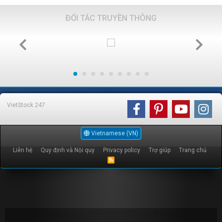
ĐỐI TÁC TRUYỀN THÔNG
VietStock
247
Vietnamese (VN)
Liên hệ
Quy định và Nội quy
Privacy policy
Trợ giúp
Trang chủ
R
S
S