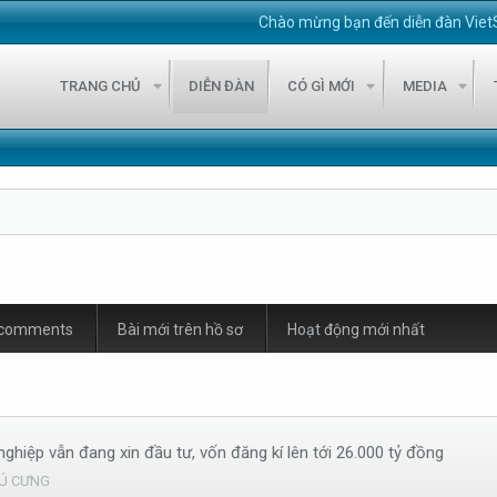
Chào mừng bạn đến diễn đàn VietStock247!
D
TRANG CHỦ
DIỄN ĐÀN
CÓ GÌ MỚI
MEDIA
 comments
Bài mới trên hồ sơ
Hoạt động mới nhất
nghiệp vẫn đang xin đầu tư, vốn đăng kí lên tới 26.000 tỷ đồng
Ú CƯNG