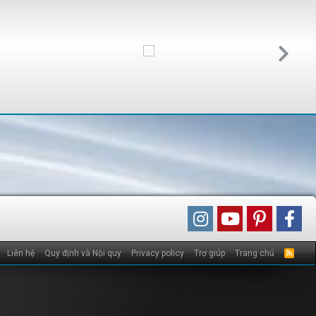
Liên hệ
Quy định và Nội quy
Privacy policy
Trợ giúp
Trang chủ
R
S
S