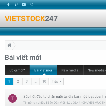
VIETSTOCK
247
Bài viết mới
Có gì mới?
Bài viết mới
New media
New media
1
2
3
…
10
Tiếp
Sức hút đầu tư chăn nuôi tại Gia Lai, một loạt doanh 
T
Tin nông nghiệp | Báo Dân Việt
Lúc 02:44
CHUYÊN MỤC TH