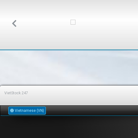
VietStock
247
Vietnamese (VN)