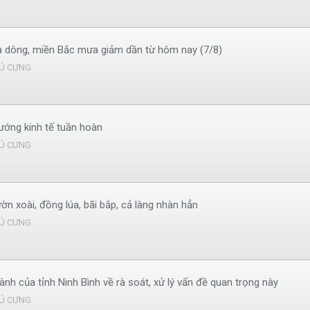
à dông, miền Bắc mưa giảm dần từ hôm nay (7/8)
Ú CƯNG
hướng kinh tế tuần hoàn
Ú CƯNG
n xoài, đồng lúa, bãi bắp, cả làng nhàn hẳn
Ú CƯNG
h của tỉnh Ninh Bình về rà soát, xử lý vấn đề quan trọng này
Ú CƯNG