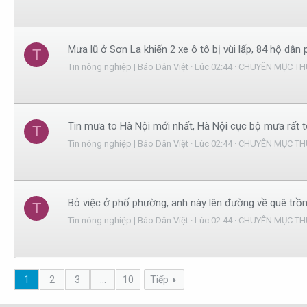
Mưa lũ ở Sơn La khiến 2 xe ô tô bị vùi lấp, 84 hộ dân
T
Tin nông nghiệp | Báo Dân Việt
Lúc 02:44
CHUYÊN MỤC TH
Tin mưa to Hà Nội mới nhất, Hà Nội cục bộ mưa rất
T
Tin nông nghiệp | Báo Dân Việt
Lúc 02:44
CHUYÊN MỤC TH
Bỏ việc ở phố phường, anh này lên đường về quê trồ
T
Tin nông nghiệp | Báo Dân Việt
Lúc 02:44
CHUYÊN MỤC TH
1
2
3
…
10
Tiếp