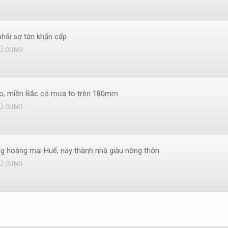
 phải sơ tán khẩn cấp
Ú CƯNG
 to, miền Bắc có mưa to trên 180mm
Ú CƯNG
ng hoàng mai Huế, nay thành nhà giàu nông thôn
Ú CƯNG