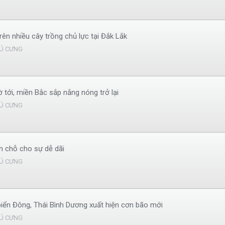
n nhiều cây trồng chủ lực tại Đắk Lắk
Ú CƯNG
 tới, miền Bắc sắp nắng nóng trở lại
Ú CƯNG
n chỗ cho sự dễ dãi
Ú CƯNG
 biển Đông, Thái Bình Dương xuất hiện cơn bão mới
Ú CƯNG