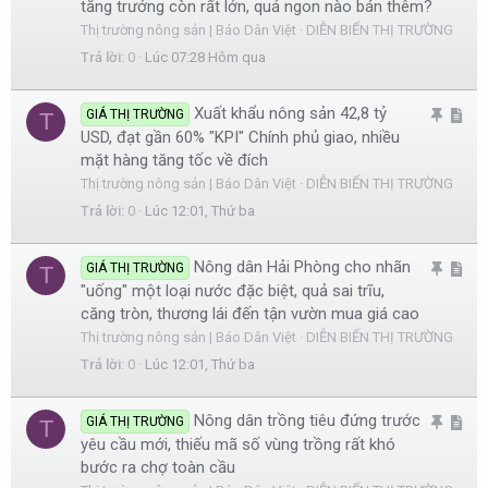
tăng trưởng còn rất lớn, quả ngon nào bán thêm?
i
t
Thị trường nông sản | Báo Dân Việt
DIỄN BIẾN THỊ TRƯỜNG
m
i
Trả lời
0
Lúc 07:28 Hôm qua
l
c
ạ
l
Xuất khẩu nông sản 42,8 tỷ
G
A
GIÁ THỊ TRƯỜNG
T
i
e
USD, đạt gần 60% "KPI" Chính phủ giao, nhiều
h
r
mặt hàng tăng tốc về đích
i
t
Thị trường nông sản | Báo Dân Việt
DIỄN BIẾN THỊ TRƯỜNG
m
i
Trả lời
0
Lúc 12:01, Thứ ba
l
c
ạ
l
Nông dân Hải Phòng cho nhãn
G
A
GIÁ THỊ TRƯỜNG
T
i
e
"uống" một loại nước đặc biệt, quả sai trĩu,
h
r
căng tròn, thương lái đến tận vườn mua giá cao
i
t
Thị trường nông sản | Báo Dân Việt
DIỄN BIẾN THỊ TRƯỜNG
m
i
Trả lời
0
Lúc 12:01, Thứ ba
l
c
ạ
l
Nông dân trồng tiêu đứng trước
G
A
GIÁ THỊ TRƯỜNG
T
i
e
yêu cầu mới, thiếu mã số vùng trồng rất khó
h
r
bước ra chợ toàn cầu
i
t