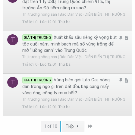
đạt trên 1 tỷ USD, Trung Quốc chiếm 91%, thị
h
r
trường Ấn Độ tiềm năng ra sao?
i
t
Thị trường nông sản | Báo Dân Việt
DIỄN BIẾN THỊ TRƯỜNG
m
i
Trả lời
0
Lúc 12:01, Thứ ba
l
c
ạ
l
Xuất khẩu sầu riêng kỳ vọng bứt
G
A
GIÁ THỊ TRƯỜNG
T
i
e
tốc cuối năm, minh bạch mã số vùng trồng để
h
r
mở "luồng xanh" vào Trung Quốc
i
t
Thị trường nông sản | Báo Dân Việt
DIỄN BIẾN THỊ TRƯỜNG
m
i
Trả lời
0
Lúc 12:01, Thứ ba
l
c
ạ
l
Vùng biên giới Lào Cai, nông
G
A
GIÁ THỊ TRƯỜNG
T
i
e
dân trồng ngô gì trên đất đồi, bắp căng mẩy
h
r
vàng óng, công ty mua hết?
i
t
Thị trường nông sản | Báo Dân Việt
DIỄN BIẾN THỊ TRƯỜNG
m
i
Trả lời
0
Lúc 12:01, Thứ ba
l
c
ạ
l
i
e
Last
1 of 10
Tiếp