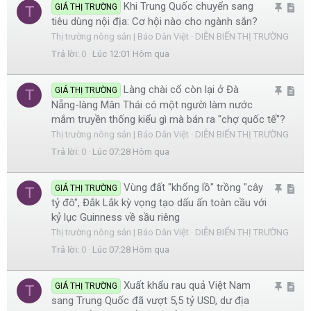
Khi Trung Quốc chuyển sang
G
A
GIÁ THỊ TRƯỜNG
T
ạ
l
tiêu dùng nội địa: Cơ hội nào cho ngành sắn?
h
r
i
e
Thị trường nông sản | Báo Dân Việt
DIỄN BIẾN THỊ TRƯỜNG
i
t
Trả lời
0
Lúc 12:01 Hôm qua
m
i
l
c
Làng chài cổ còn lại ở Đà
G
A
GIÁ THỊ TRƯỜNG
T
ạ
l
Nẵng-làng Mân Thái có một người làm nước
h
r
i
e
mắm truyền thống kiểu gì mà bán ra "chợ quốc tế"?
i
t
Thị trường nông sản | Báo Dân Việt
DIỄN BIẾN THỊ TRƯỜNG
m
i
Trả lời
0
Lúc 07:28 Hôm qua
l
c
ạ
l
Vùng đất "khổng lồ" trồng "cây
G
A
GIÁ THỊ TRƯỜNG
T
i
e
tỷ đô", Đắk Lắk kỳ vọng tạo dấu ấn toàn cầu với
h
r
kỷ lục Guinness về sầu riêng
i
t
Thị trường nông sản | Báo Dân Việt
DIỄN BIẾN THỊ TRƯỜNG
m
i
Trả lời
0
Lúc 07:28 Hôm qua
l
c
ạ
l
Xuất khẩu rau quả Việt Nam
G
A
GIÁ THỊ TRƯỜNG
T
i
e
sang Trung Quốc đã vượt 5,5 tỷ USD, dư địa
h
r