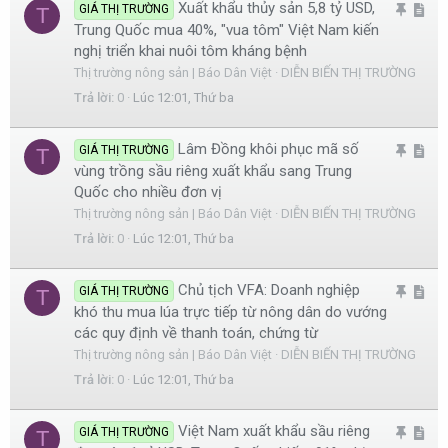
Xuất khẩu thủy sản 5,8 tỷ USD,
G
A
GIÁ THỊ TRƯỜNG
T
i
e
Trung Quốc mua 40%, "vua tôm" Việt Nam kiến
h
r
nghị triển khai nuôi tôm kháng bệnh
i
t
Thị trường nông sản | Báo Dân Việt
DIỄN BIẾN THỊ TRƯỜNG
m
i
Trả lời
0
Lúc 12:01, Thứ ba
l
c
ạ
l
Lâm Đồng khôi phục mã số
G
A
GIÁ THỊ TRƯỜNG
T
i
e
vùng trồng sầu riêng xuất khẩu sang Trung
h
r
Quốc cho nhiều đơn vị
i
t
Thị trường nông sản | Báo Dân Việt
DIỄN BIẾN THỊ TRƯỜNG
m
i
Trả lời
0
Lúc 12:01, Thứ ba
l
c
ạ
l
Chủ tịch VFA: Doanh nghiệp
G
A
GIÁ THỊ TRƯỜNG
T
i
e
khó thu mua lúa trực tiếp từ nông dân do vướng
h
r
các quy định về thanh toán, chứng từ
i
t
Thị trường nông sản | Báo Dân Việt
DIỄN BIẾN THỊ TRƯỜNG
m
i
Trả lời
0
Lúc 12:01, Thứ ba
l
c
ạ
l
Việt Nam xuất khẩu sầu riêng
G
A
GIÁ THỊ TRƯỜNG
T
i
e