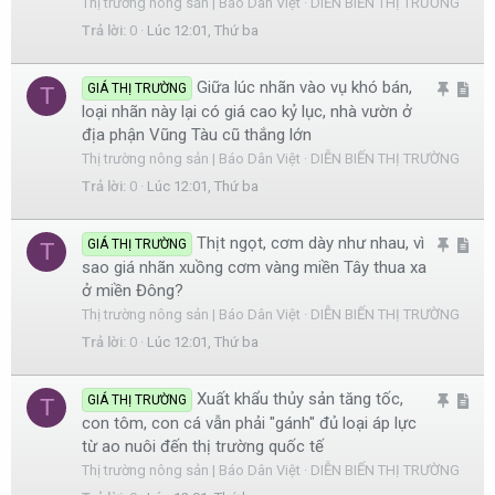
Thị trường nông sản | Báo Dân Việt
DIỄN BIẾN THỊ TRƯỜNG
m
i
Trả lời
0
Lúc 12:01, Thứ ba
l
c
ạ
l
Giữa lúc nhãn vào vụ khó bán,
G
A
GIÁ THỊ TRƯỜNG
T
i
e
loại nhãn này lại có giá cao kỷ lục, nhà vườn ở
h
r
địa phận Vũng Tàu cũ thắng lớn
i
t
Thị trường nông sản | Báo Dân Việt
DIỄN BIẾN THỊ TRƯỜNG
m
i
Trả lời
0
Lúc 12:01, Thứ ba
l
c
ạ
l
Thịt ngọt, cơm dày như nhau, vì
G
A
GIÁ THỊ TRƯỜNG
T
i
e
sao giá nhãn xuồng cơm vàng miền Tây thua xa
h
r
ở miền Đông?
i
t
Thị trường nông sản | Báo Dân Việt
DIỄN BIẾN THỊ TRƯỜNG
m
i
Trả lời
0
Lúc 12:01, Thứ ba
l
c
ạ
l
Xuất khẩu thủy sản tăng tốc,
G
A
GIÁ THỊ TRƯỜNG
T
i
e
con tôm, con cá vẫn phải "gánh" đủ loại áp lực
h
r
từ ao nuôi đến thị trường quốc tế
i
t
Thị trường nông sản | Báo Dân Việt
DIỄN BIẾN THỊ TRƯỜNG
m
i