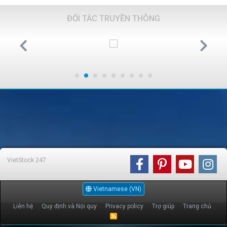
ĐỐI TÁC TRUYỀN THÔNG
VietStock
247
Vietnamese (VN)
Liên hệ
Quy định và Nội quy
Privacy policy
Trợ giúp
Trang chủ
R
S