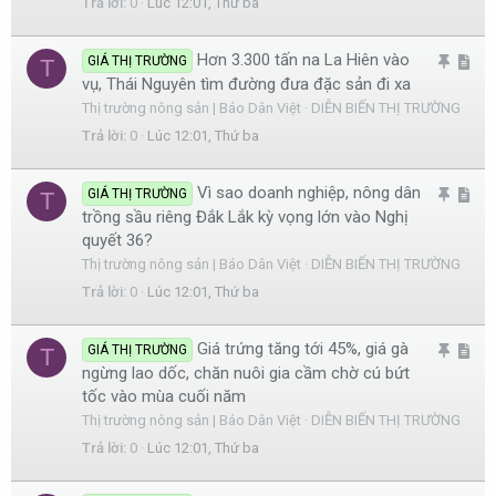
Trả lời
0
Lúc 12:01, Thứ ba
l
c
ạ
l
Hơn 3.300 tấn na La Hiên vào
G
A
GIÁ THỊ TRƯỜNG
T
i
e
vụ, Thái Nguyên tìm đường đưa đặc sản đi xa
h
r
Thị trường nông sản | Báo Dân Việt
DIỄN BIẾN THỊ TRƯỜNG
i
t
Trả lời
0
Lúc 12:01, Thứ ba
m
i
l
c
Vì sao doanh nghiệp, nông dân
G
A
GIÁ THỊ TRƯỜNG
T
ạ
l
trồng sầu riêng Đắk Lắk kỳ vọng lớn vào Nghị
h
r
i
e
quyết 36?
i
t
Thị trường nông sản | Báo Dân Việt
DIỄN BIẾN THỊ TRƯỜNG
m
i
Trả lời
0
Lúc 12:01, Thứ ba
l
c
ạ
l
Giá trứng tăng tới 45%, giá gà
G
A
GIÁ THỊ TRƯỜNG
T
i
e
ngừng lao dốc, chăn nuôi gia cầm chờ cú bứt
h
r
tốc vào mùa cuối năm
i
t
Thị trường nông sản | Báo Dân Việt
DIỄN BIẾN THỊ TRƯỜNG
m
i
Trả lời
0
Lúc 12:01, Thứ ba
l
c
ạ
l