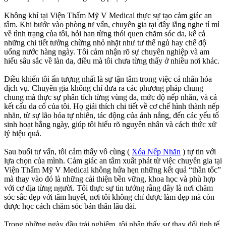
Không khí tại Viện Thẩm Mỹ V Medical thực sự tạo cảm giác an
tâm. Khi bước vào phòng tư vấn, chuyên gia tại đây lắng nghe tỉ mỉ
về tình trạng của tôi, hỏi han từng thói quen chăm sóc da, kể cả
những chi tiết tưởng chừng nhỏ nhặt như tư thế ngủ hay chế độ
uống nước hàng ngày. Tôi cảm nhận rõ sự chuyên nghiệp và am
hiểu sâu sắc về làn da, điều mà tôi chưa từng thấy ở nhiều nơi khác.
Điều khiến tôi ấn tượng nhất là sự tận tâm trong việc cá nhân hóa
dịch vụ. Chuyên gia không chỉ đưa ra các phương pháp chung
chung mà thực sự phân tích từng vùng da, mức độ nếp nhăn, và cả
kết cấu da cổ của tôi. Họ giải thích chi tiết về cơ chế hình thành nếp
nhăn, từ sự lão hóa tự nhiên, tác động của ánh nắng, đến các yếu tố
sinh hoạt hằng ngày, giúp tôi hiểu rõ nguyên nhân và cách thức xử
lý hiệu quả.
Sau buổi tư vấn, tôi cảm thấy vô cùng (
Xóa Nếp Nhăn
) tự tin với
lựa chọn của mình. Cảm giác an tâm xuất phát từ việc chuyên gia tại
Viện Thẩm Mỹ V Medical không hứa hẹn những kết quả “thần tốc”
mà thay vào đó là những cải thiện bền vững, khoa học và phù hợp
với cơ địa từng người. Tôi thực sự tin tưởng rằng đây là nơi chăm
sóc sắc đẹp với tâm huyết, nơi tôi không chỉ được làm đẹp mà còn
được học cách chăm sóc bản thân lâu dài.
Trong những ngày đầu trải nghiệm, tôi nhận thấy sự thay đổi tinh tế