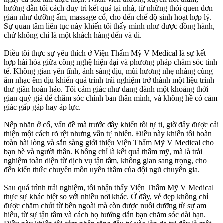
hướng dẫn tôi cách duy trì kết quả tại nhà, từ những thói quen đơn
giản như dưỡng ẩm, massage cổ, cho đến chế độ sinh hoạt hợp lý.
Sự quan tâm liên tục này khiến tôi thấy mình như được đồng hành,
chứ không chỉ là một khách hàng đến và đi.
Điều tôi thực sự yêu thích ở Viện Thẩm Mỹ V Medical là sự kết
hợp hài hòa giữa công nghệ hiện đại và phương pháp chăm sóc tinh
tế. Không gian yên tĩnh, ánh sáng dịu, mùi hương nhẹ nhàng cùng
âm nhạc êm dịu khiến quá trình trải nghiệm trở thành một liệu trình
thư giãn hoàn hảo. Tôi cảm giác như đang dành một khoảng thời
gian quý giá để chăm sóc chính bản thân mình, và không hề có cảm
giác gấp gáp hay áp lực.
Nếp nhăn ở cổ, vấn đề mà trước đây khiến tôi tự ti, giờ đây được cải
thiện một cách rõ rệt nhưng vẫn tự nhiên. Điều này khiến tôi hoàn
toàn hài lòng và sẵn sàng giới thiệu Viện Thẩm Mỹ V Medical cho
bạn bè và người thân. Không chỉ là kết quả thẩm mỹ, mà là trải
nghiệm toàn diện từ dịch vụ tận tâm, không gian sang trọng, cho
đến kiến thức chuyên môn uyên thâm của đội ngũ chuyên gia.
Sau quá trình trải nghiệm, tôi nhận thấy Viện Thẩm Mỹ V Medical
thực sự khác biệt so với nhiều nơi khác. Ở đây, vẻ đẹp không chỉ
được chăm chút từ bên ngoài mà còn được nuôi dưỡng từ sự am
hiểu, từ sự tận tâm và cách họ hướng dẫn bạn chăm sóc dài hạn.