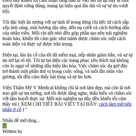
Điều này khiến tôi cảm nhận rằng đầu tư vào làn da tại đây là một
quyết định xứng đáng, mang lại hiệu quả lâu dài và sự tự tin vượt
trội.
Tôi đặc biệt ấn tượng với sự tinh tế trong từng chi tiết: từ cách sắp
xếp ánh sáng, mùi hương dịu nhẹ, đến nụ cười và cách hướng dẫn
của nhân viên. Mỗi chi tiết nhỏ đều góp phần tạo nên trải nghiệm
hoàn hảo, khiến tôi cảm giác như mình được chăm sóc một cách
toàn diện và thực sự được trân trọng.
Hiện tại, làn da cổ của tôi đã mềm mại, nếp nhăn giảm hẳn, và sự tự
tin trở lại rõ rệt. Tôi tự tin diện các trang phục yêu thích mà không
còn lo ngại về những dấu hiệu lão hóa. Việc chăm sóc da giờ đây
trở thành một phần thú vị trong cuộc sống, và mỗi lần nhìn vào
gương, tôi đều cảm thấy hài lòng và tự tin hơn.
Viện Thẩm Mỹ V Medical không chỉ là nơi làm đẹp, mà còn là nơi
trao gửi sự tin tưởng, nơi tôi được lắng nghe, thấu hiểu và chăm sóc
với tâm huyết thực sự. Mỗi trải nghiệm tại đây đều khiến tôi cảm
thấy mì ( XEM CHI TIẾT BÀI VIẾT TẠI ĐÂY:
cách làm mờ nếp
nhăn ở cổ
) "
Nhấn để mở rộng...
M
Written by