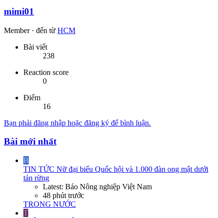
mimi01
Member
·
đến từ
HCM
Bài viết
238
Reaction score
0
Điểm
16
Bạn phải đăng nhập hoặc đăng ký để bình luận.
Bài mới nhất
B
TIN TỨC
Nữ đại biểu Quốc hội và 1.000 đàn ong mật dưới
tán rừng
Latest: Báo Nông nghiệp Việt Nam
48 phút trước
TRONG NƯỚC
T