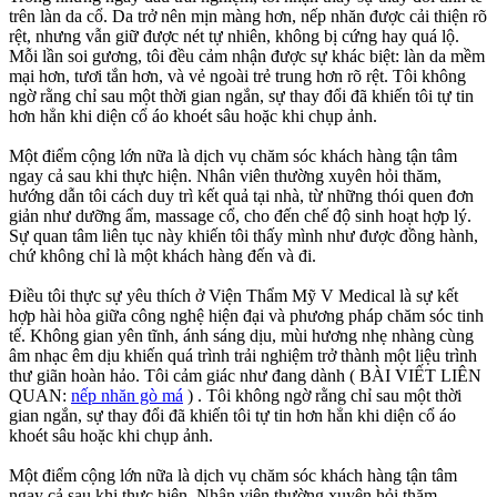
trên làn da cổ. Da trở nên mịn màng hơn, nếp nhăn được cải thiện rõ
rệt, nhưng vẫn giữ được nét tự nhiên, không bị cứng hay quá lộ.
Mỗi lần soi gương, tôi đều cảm nhận được sự khác biệt: làn da mềm
mại hơn, tươi tắn hơn, và vẻ ngoài trẻ trung hơn rõ rệt. Tôi không
ngờ rằng chỉ sau một thời gian ngắn, sự thay đổi đã khiến tôi tự tin
hơn hẳn khi diện cổ áo khoét sâu hoặc khi chụp ảnh.
Một điểm cộng lớn nữa là dịch vụ chăm sóc khách hàng tận tâm
ngay cả sau khi thực hiện. Nhân viên thường xuyên hỏi thăm,
hướng dẫn tôi cách duy trì kết quả tại nhà, từ những thói quen đơn
giản như dưỡng ẩm, massage cổ, cho đến chế độ sinh hoạt hợp lý.
Sự quan tâm liên tục này khiến tôi thấy mình như được đồng hành,
chứ không chỉ là một khách hàng đến và đi.
Điều tôi thực sự yêu thích ở Viện Thẩm Mỹ V Medical là sự kết
hợp hài hòa giữa công nghệ hiện đại và phương pháp chăm sóc tinh
tế. Không gian yên tĩnh, ánh sáng dịu, mùi hương nhẹ nhàng cùng
âm nhạc êm dịu khiến quá trình trải nghiệm trở thành một liệu trình
thư giãn hoàn hảo. Tôi cảm giác như đang dành ( BÀI VIẾT LIÊN
QUAN:
nếp nhăn gò má
) . Tôi không ngờ rằng chỉ sau một thời
gian ngắn, sự thay đổi đã khiến tôi tự tin hơn hẳn khi diện cổ áo
khoét sâu hoặc khi chụp ảnh.
Một điểm cộng lớn nữa là dịch vụ chăm sóc khách hàng tận tâm
ngay cả sau khi thực hiện. Nhân viên thường xuyên hỏi thăm,