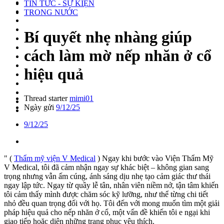
TIN TỨC - SỰ KIỆN
TRONG NƯỚC
Bí quyết nhẹ nhàng giúp
cách làm mờ nếp nhăn ở cổ
hiệu quả
Thread starter
mimi01
Ngày gửi
9/12/25
9/12/25
" (
Thẩm mỹ viện V Medical
) Ngay khi bước vào Viện Thẩm Mỹ
V Medical, tôi đã cảm nhận ngay sự khác biệt – không gian sang
trọng nhưng vẫn ấm cúng, ánh sáng dịu nhẹ tạo cảm giác thư thái
ngay lập tức. Ngay từ quầy lễ tân, nhân viên niềm nở, tận tâm khiến
tôi cảm thấy mình được chăm sóc kỹ lưỡng, như thể từng chi tiết
nhỏ đều quan trọng đối với họ. Tôi đến với mong muốn tìm một giải
pháp hiệu quả cho nếp nhăn ở cổ, một vấn đề khiến tôi e ngại khi
giao tiếp hoặc diện những trang phục yêu thích.