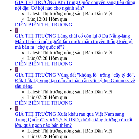
GIÁ THỊ TRƯỜNG
Khi Trung Quốc chuyển sang tiêu dùng
nội địa: Cơ hội nào cho ngành sắn?
Latest: Thị trường nông sản | Báo Dân Việt
Lúc 12:01 Hôm qua
DIỄN BIẾN THỊ TRƯỜNG
T
GIÁ THỊ TRƯỜNG
Làng chài cổ còn lại ở Đà Nẵng-làng
Mân Thái có một người làm nước mắm truyền thống kiểu gì
mà bán ra "chợ quốc tế"?
Latest: Thị trường nông sản | Báo Dân Việt
Lúc 07:28 Hôm qua
DIỄN BIẾN THỊ TRƯỜNG
T
GIÁ THỊ TRƯỜNG
Vùng đất "khổng lồ" trồng "cây tỷ đô",
Đắk Lắk kỳ vọng tạo dấu ấn toàn cầu với kỷ lục Guinness về
sầu riêng
Latest: Thị trường nông sản | Báo Dân Việt
Lúc 07:28 Hôm qua
DIỄN BIẾN THỊ TRƯỜNG
T
GIÁ THỊ TRƯỜNG
Xuất khẩu rau quả Việt Nam sang
Trung Quốc đã vượt 5,5 tỷ USD, dư địa tăng trưởng còn rất
lớn, quả ngon nào bán thêm?
Latest: Thị trường nông sản | Báo Dân Việt
Lúc 07:28 Hôm qua