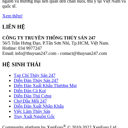
ngành và thương mại liên quan đến chăn nuôi, thú y tại Việt Nam và
quốc tế.
Xem thêm!
LIÊN HỆ
CÔNG TY TRUYỀN THÔNG THỦY SẢN 247
56/5 Trần Hưng Đạo, P.Tân Sơn Nhì, Tp.HCM, Việt Nam.
Hotline: 034 9977247
Email: info@thuysan247.com - contact@thuysan247.com
HỆ SINH THÁI
Tạp Chí Thủy Sản 247
Diễn Đàn Thủy Sản 247
Diễn Đàn Xuất Khẩu Thương Mại
Diễn Đàn Cá Koi
Diễn Đàn Thú Cưng
Chợ Đầu Mối 247
Diễn Đàn Xuất Nhập Khẩu
Việc Làm Thủy Sản
Truy Xuất Nguồn Gốc
®
Community platform by XenForo
© 2010-2022 XenForo Ltd.