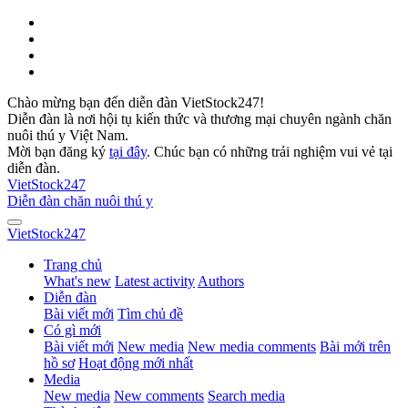
Chào mừng bạn đến diễn đàn VietStock247!
Diễn đàn là nơi hội tụ kiến thức và thương mại chuyên ngành chăn
nuôi thú y Việt Nam.
Mời bạn đăng ký
tại đây
. Chúc bạn có những trải nghiệm vui vẻ tại
diễn đàn.
VietStock
247
Diễn đàn chăn nuôi thú y
VietStock
247
Trang chủ
What's new
Latest activity
Authors
Diễn đàn
Bài viết mới
Tìm chủ đề
Có gì mới
Bài viết mới
New media
New media comments
Bài mới trên
hồ sơ
Hoạt động mới nhất
Media
New media
New comments
Search media