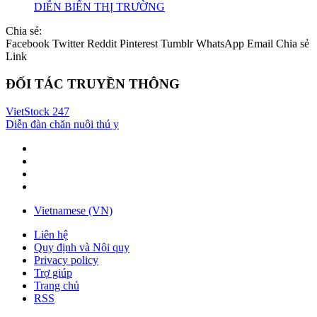
DIỄN BIẾN THỊ TRƯỜNG
Chia sẻ:
Facebook
Twitter
Reddit
Pinterest
Tumblr
WhatsApp
Email
Chia sẻ
Link
ĐỐI TÁC TRUYỀN THÔNG
VietStock
247
Diễn đàn chăn nuôi thú y
Vietnamese (VN)
Liên hệ
Quy định và Nội quy
Privacy policy
Trợ giúp
Trang chủ
RSS