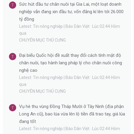
Sức hút đầu tư chăn nuôi tại Gia Lai, một loạt doanh
T
nghiệp vẫn đang xin đầu tư, vốn đăng kí lên tới 26.000
tỷ đồng
Latest: Tin nông nghiệp | Báo Dân Việt
Lúc 02:44 Hôm
qua
CHUYÊN MỤC THÚ CƯNG
Đại biểu Quốc hội đề xuất thay đổi cách tính mật độ
T
chăn nuôi, tạo hành lang pháp lý cho chăn nuôi công
nghệ cao
Latest: Tin nông nghiệp | Báo Dân Việt
Lúc 02:44 Hôm
qua
CHUYÊN MỤC THÚ CƯNG
Vụ hè thu vùng Đồng Tháp Mười ở Tây Ninh (địa phận
T
Long An cũ), bao lúa vừa lên lộ tiền đã trao tay, giá lúa
đang tốt
Latest: Tin nông nghiệp | Báo Dân Việt
Lúc 02:44 Hôm