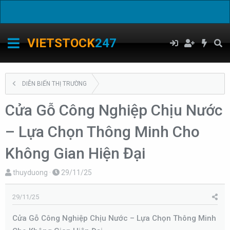
C
VIETSTOCK
247
DIỄN BIẾN THỊ TRƯỜNG
Cửa Gỗ Công Nghiệp Chịu Nước
– Lựa Chọn Thông Minh Cho
Không Gian Hiện Đại
T
N
thuyduong
29/11/25
h
g
r
à
29/11/25
e
y
Cửa Gỗ Công Nghiệp Chịu Nước – Lựa Chọn Thông Minh
a
g