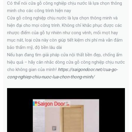
Có thể nói cửa gỗ công nghiệp chịu nước là lựa chọn thông
minh cho các công trình hiện nay
Cửa gỗ công nghiệp chịu nước là lựa chọn thông minh và
hiện đại cho mọi công trình. Không chỉ khắc phục được các
nhược điểm của gỗ tự nhiên như cong vênh, mối mọt hay
mục nát, loại cửa này còn giúp tiết kiệm chi phí mà vẫn đảm
bảo thẩm mỹ, độ bền lâu dài
Nếu bạn đang tìm giải pháp cửa nội thất bền đẹp, chống ẩm
hiệu quả – hãy cân nhắc dòng cửa gỗ công nghiệp chịu nước
cho không gian của mình!
https://saigondoor.net/cua-go-
cong-nghiep-chiu-nuoc-lua-chon-thong-minh/