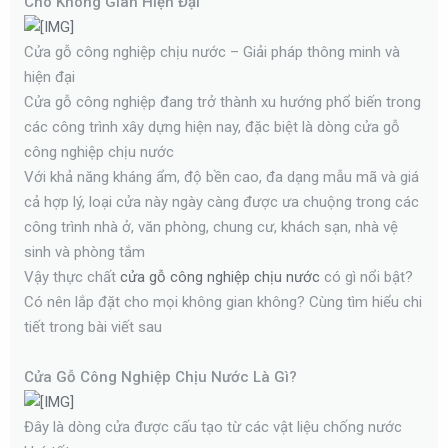
Cho Không Gian Hiện Đại
d
ử
s
i
t
Cửa gỗ công nghiệp chịu nước – Giải pháp thông minh và
a
hiện đại
r
Cửa gỗ công nghiệp đang trở thành xu hướng phổ biến trong
t
các công trình xây dựng hiện nay, đặc biệt là dòng cửa gỗ
e
công nghiệp chịu nước
r
Với khả năng kháng ẩm, độ bền cao, đa dạng mẫu mã và giá
cả hợp lý, loại cửa này ngày càng được ưa chuộng trong các
công trình nhà ở, văn phòng, chung cư, khách sạn, nhà vệ
sinh và phòng tắm
Vậy thực chất
cửa gỗ công nghiệp chịu nước
có gì nổi bật?
Có nên lắp đặt cho mọi không gian không? Cùng tìm hiểu chi
tiết trong bài viết sau
Cửa Gỗ Công Nghiệp Chịu Nước Là Gì?
Đây là dòng cửa được cấu tạo từ các vật liệu chống nước