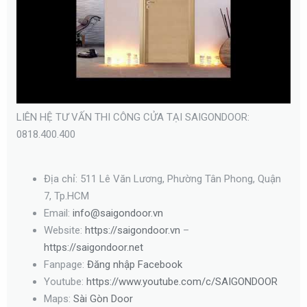
LIÊN HỆ TƯ VẤN THI CÔNG CỬA TẠI SAIGONDOOR:
0818.400.400
Địa chỉ: 511 Lê Văn Lương, Phường Tân Phong, Quận
7, Tp.HCM
Email:
info@saigondoor.vn
Website:
https://saigondoor.vn
–
https://saigondoor.net
Fanpage:
Đăng nhập Facebook
Youtube:
https://www.youtube.com/c/SAIGONDOOR
Maps:
Sài Gòn Door