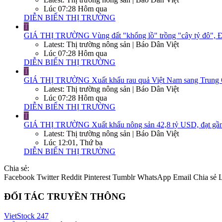
Lúc 07:28 Hôm qua
DIỄN BIẾN THỊ TRƯỜNG
T
GIÁ THỊ TRƯỜNG
Vùng đất "khổng lồ" trồng "cây tỷ đô", Đ
Latest: Thị trường nông sản | Báo Dân Việt
Lúc 07:28 Hôm qua
DIỄN BIẾN THỊ TRƯỜNG
T
GIÁ THỊ TRƯỜNG
Xuất khẩu rau quả Việt Nam sang Trung Q
Latest: Thị trường nông sản | Báo Dân Việt
Lúc 07:28 Hôm qua
DIỄN BIẾN THỊ TRƯỜNG
T
GIÁ THỊ TRƯỜNG
Xuất khẩu nông sản 42,8 tỷ USD, đạt gần
Latest: Thị trường nông sản | Báo Dân Việt
Lúc 12:01, Thứ ba
DIỄN BIẾN THỊ TRƯỜNG
Chia sẻ:
Facebook
Twitter
Reddit
Pinterest
Tumblr
WhatsApp
Email
Chia sẻ
ĐỐI TÁC TRUYỀN THÔNG
VietStock
247