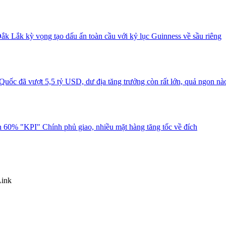
ắk Lắk kỳ vọng tạo dấu ấn toàn cầu với kỷ lục Guinness về sầu riêng
uốc đã vượt 5,5 tỷ USD, dư địa tăng trưởng còn rất lớn, quả ngon nà
 60% "KPI" Chính phủ giao, nhiều mặt hàng tăng tốc về đích
Link