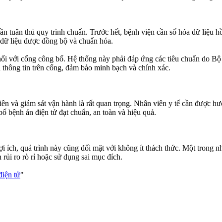
ần tuân thủ quy trình chuẩn. Trước hết, bệnh viện cần số hóa dữ liệu h
ể dữ liệu được đồng bộ và chuẩn hóa.
t nối với cổng công bố. Hệ thống này phải đáp ứng các tiêu chuẩn do Bộ
i thông tin trên cổng, đảm bảo minh bạch và chính xác.
iên và giám sát vận hành là rất quan trọng. Nhân viên y tế cần được hư
ố bệnh án điện tử đạt chuẩn, an toàn và hiệu quả.
ợi ích, quá trình này cũng đối mặt với không ít thách thức. Một trong 
rủi ro rò rỉ hoặc sử dụng sai mục đích.
iện tử
"