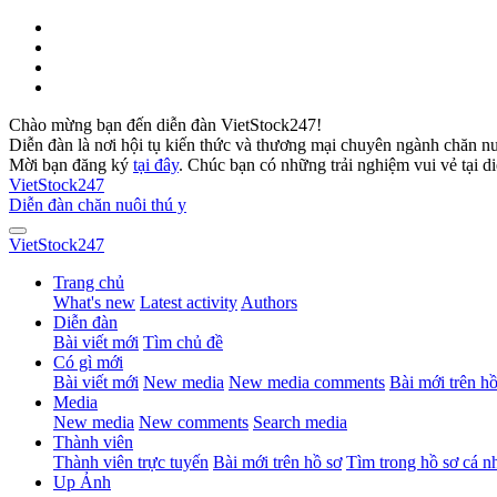
Chào mừng bạn đến diễn đàn VietStock247!
Diễn đàn là nơi hội tụ kiến thức và thương mại chuyên ngành chăn n
Mời bạn đăng ký
tại đây
. Chúc bạn có những trải nghiệm vui vẻ tại d
VietStock
247
Diễn đàn chăn nuôi thú y
VietStock
247
Trang chủ
What's new
Latest activity
Authors
Diễn đàn
Bài viết mới
Tìm chủ đề
Có gì mới
Bài viết mới
New media
New media comments
Bài mới trên hồ
Media
New media
New comments
Search media
Thành viên
Thành viên trực tuyến
Bài mới trên hồ sơ
Tìm trong hồ sơ cá n
Up Ảnh