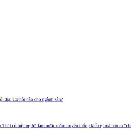
i địa: Cơ hội nào cho ngành sắn?
 Thái có một người làm nước mắm truyền thống kiểu gì mà bán ra "ch