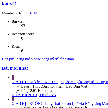
katty01
Member
·
đến từ
HCM
Bài viết
93
Reaction score
0
Điểm
6
Bạn phải đăng nhập hoặc đăng ký để bình luận.
Bài mới nhất
T
GIÁ THỊ TRƯỜNG
Khi Trung Quốc chuyển sang tiêu dùng nộ
Latest: Thị trường nông sản | Báo Dân Việt
Lúc 12:01 Hôm qua
DIỄN BIẾN THỊ TRƯỜNG
T
GIÁ THỊ TRƯỜNG
Làng chài cổ còn lại ở Đà Nẵng-làng Mân
Latest: Thị trường nông sản | Báo Dân Việt