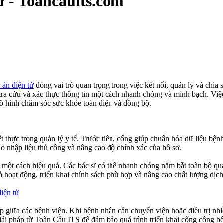
ử - Toancauits.com
 án điện tử
đóng vai trò quan trọng trong việc kết nối, quản lý và chia 
 tra cứu và xác thực thông tin một cách nhanh chóng và minh bạch. Việ
mô hình chăm sóc sức khỏe toàn diện và đồng bộ.
t thực trong quản lý y tế. Trước tiên, cổng giúp chuẩn hóa dữ liệu bệnh
t do nhập liệu thủ công và nâng cao độ chính xác của hồ sơ.
 một cách hiệu quả. Các bác sĩ có thể nhanh chóng nắm bắt toàn bộ quá t
uả hoạt động, triển khai chính sách phù hợp và nâng cao chất lượng dịch
iện tử
giữa các bệnh viện. Khi bệnh nhân cần chuyển viện hoặc điều trị nhiều
iải pháp từ Toàn Cầu ITS để đảm bảo quá trình triển khai cổng công bố