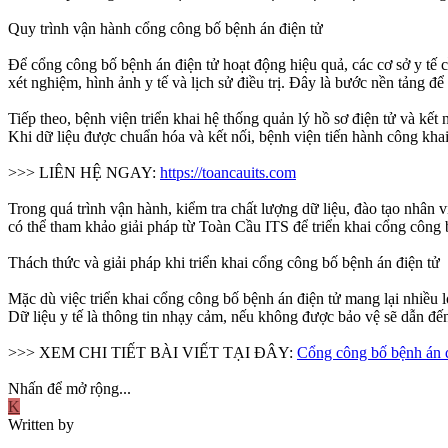
Quy trình vận hành cổng công bố bệnh án điện tử
Để cổng công bố bệnh án điện tử hoạt động hiệu quả, các cơ sở y tế c
xét nghiệm, hình ảnh y tế và lịch sử điều trị. Đây là bước nền tảng đ
Tiếp theo, bệnh viện triển khai hệ thống quản lý hồ sơ điện tử và kế
Khi dữ liệu được chuẩn hóa và kết nối, bệnh viện tiến hành công kha
>>> LIÊN HỆ NGAY:
https://toancauits.com
Trong quá trình vận hành, kiểm tra chất lượng dữ liệu, đào tạo nhân v
có thể tham khảo giải pháp từ Toàn Cầu ITS để triển khai cổng công b
Thách thức và giải pháp khi triển khai cổng công bố bệnh án điện tử
Mặc dù việc triển khai cổng công bố bệnh án điện tử mang lại nhiều l
Dữ liệu y tế là thông tin nhạy cảm, nếu không được bảo vệ sẽ dẫn đến 
>>> XEM CHI TIẾT BÀI VIẾT TẠI ĐÂY:
Cổng công bố bệnh án đ
Nhấn để mở rộng...
K
Written by