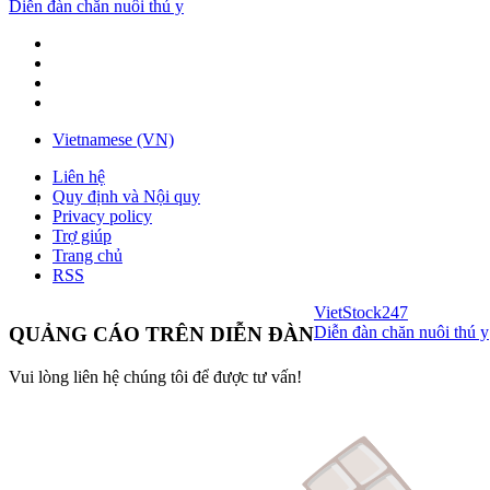
Diễn đàn chăn nuôi thú y
Vietnamese (VN)
Liên hệ
Quy định và Nội quy
Privacy policy
Trợ giúp
Trang chủ
RSS
VietStock
247
Diễn đàn chăn nuôi thú y
QUẢNG CÁO TRÊN DIỄN ĐÀN
Vui lòng liên hệ chúng tôi để được tư vấn!