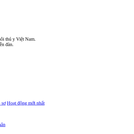
uôi thú y Việt Nam.
iễn đàn.
 sơ
Hoạt động mới nhất
hân