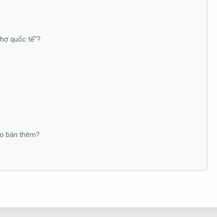
chợ quốc tế"?
nào bán thêm?