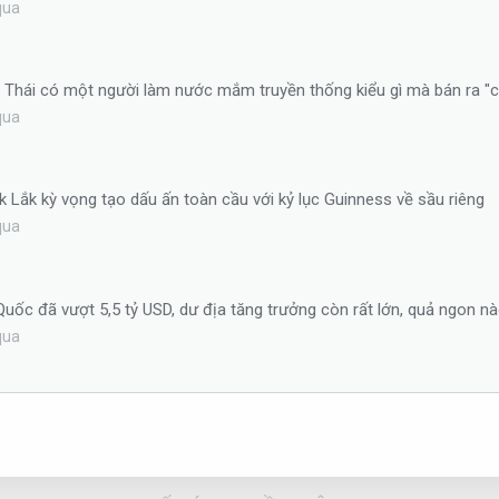
qua
n Thái có một người làm nước mắm truyền thống kiểu gì mà bán ra "
qua
ắk Lắk kỳ vọng tạo dấu ấn toàn cầu với kỷ lục Guinness về sầu riêng
qua
uốc đã vượt 5,5 tỷ USD, dư địa tăng trưởng còn rất lớn, quả ngon 
qua