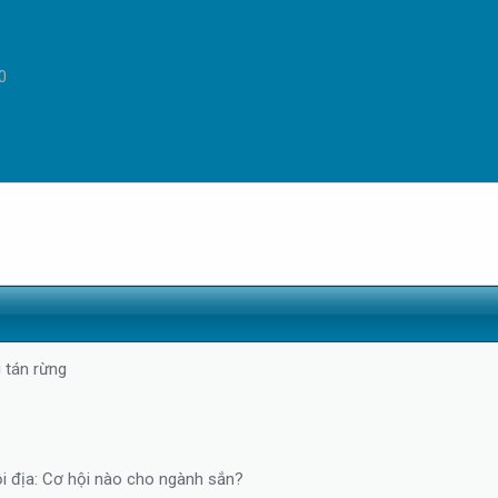
0
 tán rừng
i địa: Cơ hội nào cho ngành sắn?