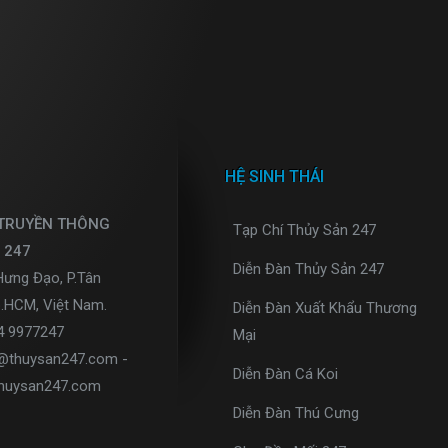
HỆ SINH THÁI
 TRUYỀN THÔNG
Tạp Chí Thủy Sản 247
 247
Diễn Đàn Thủy Sản 247
Hưng Đạo, P.Tân
p.HCM, Việt Nam.
Diễn Đàn Xuất Khẩu Thương
34 9977247
Mại
o@thuysan247.com -
Diễn Đàn Cá Koi
huysan247.com
Diễn Đàn Thú Cưng