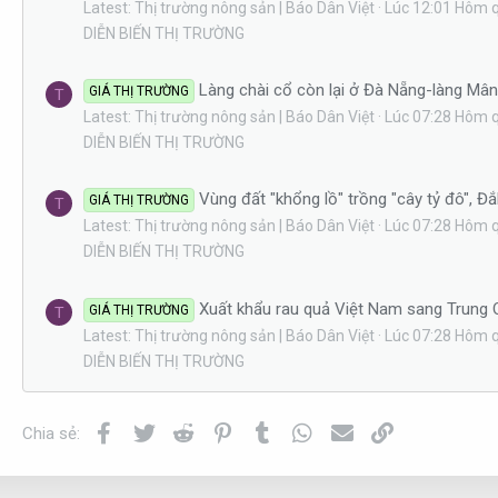
Latest: Thị trường nông sản | Báo Dân Việt
Lúc 12:01 Hôm 
DIỄN BIẾN THỊ TRƯỜNG
Làng chài cổ còn lại ở Đà Nẵng-làng Mâ
GIÁ THỊ TRƯỜNG
T
Latest: Thị trường nông sản | Báo Dân Việt
Lúc 07:28 Hôm 
DIỄN BIẾN THỊ TRƯỜNG
Vùng đất "khổng lồ" trồng "cây tỷ đô", Đ
GIÁ THỊ TRƯỜNG
T
Latest: Thị trường nông sản | Báo Dân Việt
Lúc 07:28 Hôm 
DIỄN BIẾN THỊ TRƯỜNG
Xuất khẩu rau quả Việt Nam sang Trung Q
GIÁ THỊ TRƯỜNG
T
Latest: Thị trường nông sản | Báo Dân Việt
Lúc 07:28 Hôm 
DIỄN BIẾN THỊ TRƯỜNG
Facebook
Twitter
Reddit
Pinterest
Tumblr
WhatsApp
Email
Link
Chia sẻ: