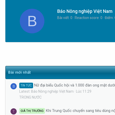
a
r
W
Báo Nông nghiệp Việt Nam
B
t
r
Bài viết
0
Reaction score
0
Điểm
e
i
r
t
t
e
n
b
y
Bài mới nhất
Nữ đại biểu Quốc hội và 1.000 đàn ong mật dưới
TIN TỨC
B
Latest: Báo Nông nghiệp Việt Nam
Lúc 11:29
TRONG NƯỚC
Khi Trung Quốc chuyển sang tiêu dùng nộ
GIÁ THỊ TRƯỜNG
T