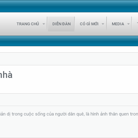
TRANG CHỦ
DIỄN ĐÀN
CÓ GÌ MỚI
MEDIA
nhà
giản dị trong cuộc sống của người dân quê, là hình ảnh thân quen tro