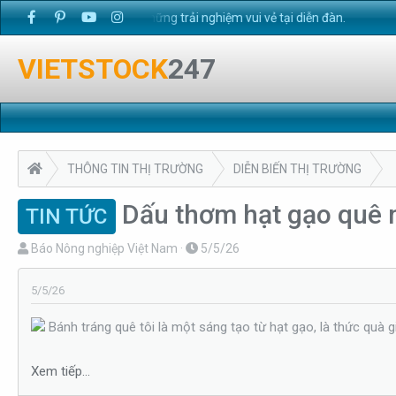
 đây
. Chúc bạn có những trải nghiệm vui vẻ tại diễn đàn.
VIETSTOCK
247
THÔNG TIN THỊ TRƯỜNG
DIỄN BIẾN THỊ TRƯỜNG
Dấu thơm hạt gạo quê 
TIN TỨC
T
N
Báo Nông nghiệp Việt Nam
5/5/26
h
g
r
à
5/5/26
e
y
Bánh tráng quê tôi là một sáng tạo từ hạt gạo, là thức quà 
a
g
d
ử
s
i
Xem tiếp...
t