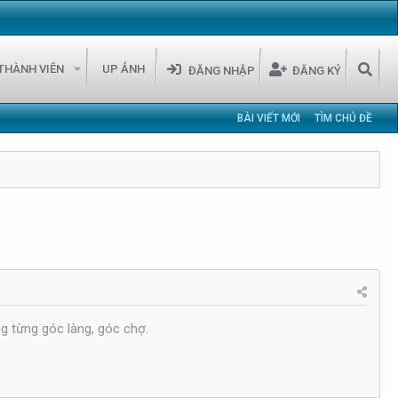
THÀNH VIÊN
UP ẢNH
ĐĂNG NHẬP
ĐĂNG KÝ
BÀI VIẾT MỚI
TÌM CHỦ ĐỀ
ng từng góc làng, góc chợ.