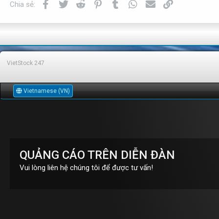
Facebook
Twitter
Reddit
Pinterest
Tumblr
WhatsApp
Email
Link
Chia sẻ:
VietStock
247
Vietnamese (VN)
QUẢNG CÁO TRÊN DIỄN ĐÀN
Vui lòng liên hệ chúng tôi để được tư vấn!