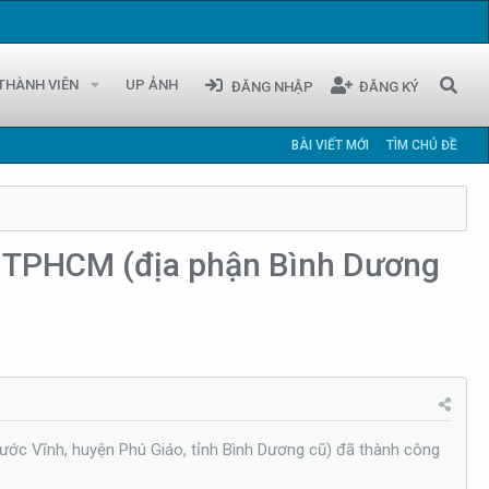
Chào 
THÀNH VIÊN
UP ẢNH
ĐĂNG NHẬP
ĐĂNG KÝ
BÀI VIẾT MỚI
TÌM CHỦ ĐỀ
ân TPHCM (địa phận Bình Dương
ước Vĩnh, huyện Phú Giáo, tỉnh Bình Dương cũ) đã thành công