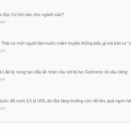
i địa: Cơ hội nào cho ngành sắn?
qua
n Thái có một người làm nước mắm truyền thống kiểu gì mà bán ra "
qua
ắk Lắk kỳ vọng tạo dấu ấn toàn cầu với kỷ lục Guinness về sầu riêng
qua
uốc đã vượt 5,5 tỷ USD, dư địa tăng trưởng còn rất lớn, quả ngon 
qua