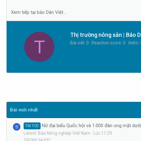
s
i
t
Xem tiếp tại báo Dân Việt...
a
r
t
W
Thị trường nông sản | Báo D
T
e
r
Bài viết
0
Reaction score
0
Điểm
r
i
t
t
e
n
b
y
Bài mới nhất
Nữ đại biểu Quốc hội và 1.000 đàn ong mật dưới
TIN TỨC
B
Latest: Báo Nông nghiệp Việt Nam
Lúc 11:29
TRONG NƯỚC