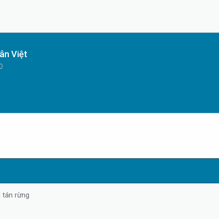
ân Việt
0
 tán rừng