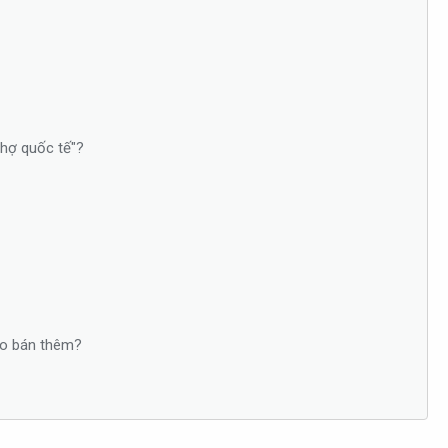
chợ quốc tế"?
nào bán thêm?