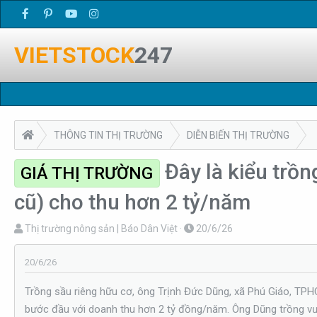
VIETSTOCK
247
THÔNG TIN THỊ TRƯỜNG
DIỄN BIẾN THỊ TRƯỜNG
Đây là kiểu trồ
GIÁ THỊ TRƯỜNG
cũ) cho thu hơn 2 tỷ/năm
T
N
Thị trường nông sản | Báo Dân Việt
20/6/26
h
g
r
à
20/6/26
e
y
Trồng sầu riêng hữu cơ, ông Trịnh Đức Dũng, xã Phú Giáo, TPH
a
g
bước đầu với doanh thu hơn 2 tỷ đồng/năm. Ông Dũng trồng vườ
d
ử