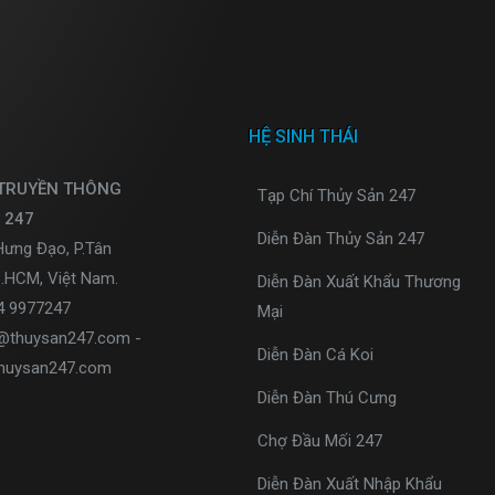
HỆ SINH THÁI
 TRUYỀN THÔNG
Tạp Chí Thủy Sản 247
 247
Diễn Đàn Thủy Sản 247
Hưng Đạo, P.Tân
p.HCM, Việt Nam.
Diễn Đàn Xuất Khẩu Thương
34 9977247
Mại
o@thuysan247.com -
Diễn Đàn Cá Koi
huysan247.com
Diễn Đàn Thú Cưng
Chợ Đầu Mối 247
Diễn Đàn Xuất Nhập Khẩu