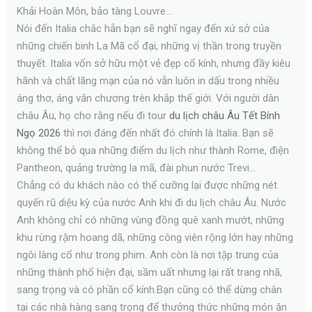
Khải Hoàn Môn, bảo tàng Louvre…
Nói đến Italia chắc hẳn bạn sẽ nghĩ ngay đến xứ sở của
những chiến binh La Mã cổ đại, những vị thần trong truyền
thuyết. Italia vốn sở hữu một vẻ đẹp cổ kính, nhưng đầy kiêu
hãnh và chất lãng mạn của nó vẫn luôn in dấu trong nhiều
áng thơ, áng văn chương trên khắp thế giới. Với người dân
châu Âu, họ cho rằng nếu đi tour
du lịch châu Âu Tết Bính
Ngọ 2026
thì nơi đáng đến nhất đó chính là Italia. Bạn sẽ
không thể bỏ qua những điểm du lịch như thành Rome, điện
Pantheon, quảng trường la mã, đài phun nước Trevi…
Chẳng có du khách nào có thể cưỡng lại được những nét
quyến rũ diệu kỳ của nước Anh khi đi du lịch châu Âu. Nước
Anh không chỉ có những vùng đồng quê xanh mướt, những
khu rừng rậm hoang dã, những công viên rộng lớn hay những
ngôi làng cổ như trong phim. Anh còn là nơi tập trung của
những thành phố hiện đại, sầm uất nhưng lại rất trang nhã,
sang trọng và có phần cổ kính.Bạn cũng có thể dừng chân
tại các nhà hàng sang trọng để thưởng thức những món ăn