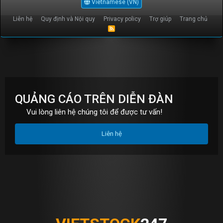
Vietnamese (VN)
Liên hệ
Quy định và Nội quy
Privacy policy
Trợ giúp
Trang chủ
R
S
S
QUẢNG CÁO TRÊN DIỄN ĐÀN
Vui lòng liên hệ chúng tôi để được tư vấn!
Liên hệ