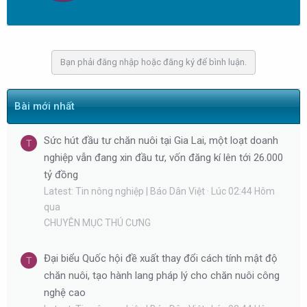
t
e
n
b
Bạn phải đăng nhập hoặc đăng ký để bình luận.
y
Bài mới nhất
Sức hút đầu tư chăn nuôi tại Gia Lai, một loạt doanh
T
nghiệp vẫn đang xin đầu tư, vốn đăng kí lên tới 26.000
tỷ đồng
Latest: Tin nông nghiệp | Báo Dân Việt
Lúc 02:44 Hôm
qua
CHUYÊN MỤC THÚ CƯNG
Đại biểu Quốc hội đề xuất thay đổi cách tính mật độ
T
chăn nuôi, tạo hành lang pháp lý cho chăn nuôi công
nghệ cao