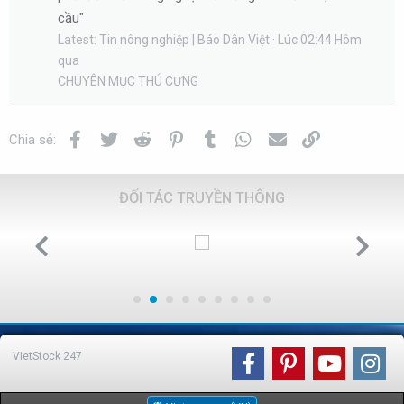
cầu"
Latest: Tin nông nghiệp | Báo Dân Việt
Lúc 02:44 Hôm
qua
CHUYÊN MỤC THÚ CƯNG
Facebook
Twitter
Reddit
Pinterest
Tumblr
WhatsApp
Email
Link
Chia sẻ:
ĐỐI TÁC TRUYỀN THÔNG
VietStock
247