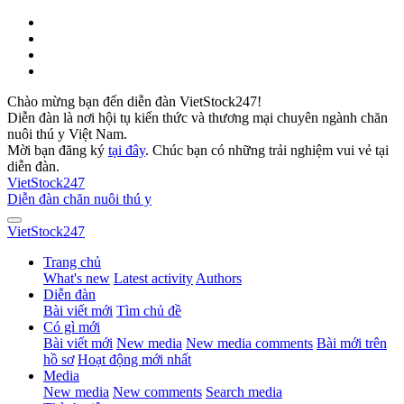
Chào mừng bạn đến diễn đàn VietStock247!
Diễn đàn là nơi hội tụ kiến thức và thương mại chuyên ngành chăn
nuôi thú y Việt Nam.
Mời bạn đăng ký
tại đây
. Chúc bạn có những trải nghiệm vui vẻ tại
diễn đàn.
VietStock
247
Diễn đàn chăn nuôi thú y
VietStock
247
Trang chủ
What's new
Latest activity
Authors
Diễn đàn
Bài viết mới
Tìm chủ đề
Có gì mới
Bài viết mới
New media
New media comments
Bài mới trên
hồ sơ
Hoạt động mới nhất
Media
New media
New comments
Search media