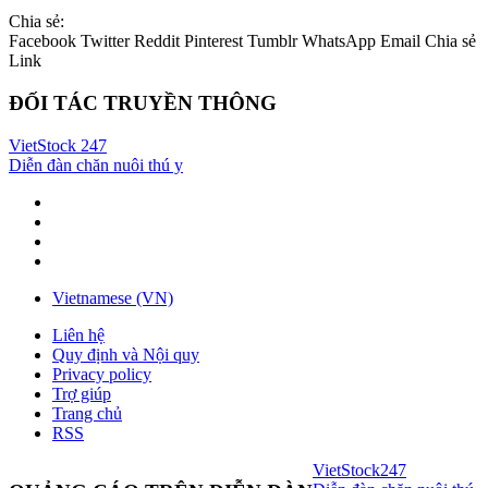
Chia sẻ:
Facebook
Twitter
Reddit
Pinterest
Tumblr
WhatsApp
Email
Chia sẻ
Link
ĐỐI TÁC TRUYỀN THÔNG
VietStock
247
Diễn đàn chăn nuôi thú y
Vietnamese (VN)
Liên hệ
Quy định và Nội quy
Privacy policy
Trợ giúp
Trang chủ
RSS
VietStock
247