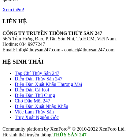
Xem thêm!
LIÊN HỆ
CÔNG TY TRUYỀN THÔNG THỦY SẢN 247
56/5 Trần Hưng Đạo, P.Tân Sơn Nhì, Tp.HCM, Việt Nam.
Hotline: 034 9977247
Email: info@thuysan247.com - contact@thuysan247.com
HỆ SINH THÁI
Tạp Chí Thủy Sản 247
Diễn Đàn Thủy Sản 247
Diễn Đàn Xuất Khẩu Thương Mại
Diễn Đàn Cá Koi
Diễn Đàn Thú Cưng
Chợ Đầu Mối 247
Diễn Đàn Xuất Nhập Khẩu
Việc Làm Thủy Sản
Truy Xuất Nguồn Gốc
®
Community platform by XenForo
© 2010-2022 XenForo Ltd.
Hệ sinh thái truyền thông
THỦY SẢN 247