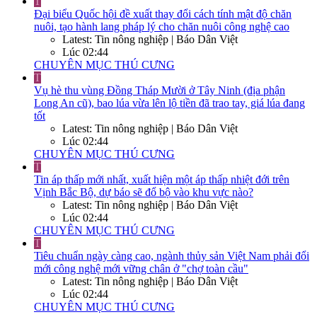
T
Đại biểu Quốc hội đề xuất thay đổi cách tính mật độ chăn
nuôi, tạo hành lang pháp lý cho chăn nuôi công nghệ cao
Latest: Tin nông nghiệp | Báo Dân Việt
Lúc 02:44
CHUYÊN MỤC THÚ CƯNG
T
Vụ hè thu vùng Đồng Tháp Mười ở Tây Ninh (địa phận
Long An cũ), bao lúa vừa lên lộ tiền đã trao tay, giá lúa đang
tốt
Latest: Tin nông nghiệp | Báo Dân Việt
Lúc 02:44
CHUYÊN MỤC THÚ CƯNG
T
Tin áp thấp mới nhất, xuất hiện một áp thấp nhiệt đới trên
Vịnh Bắc Bộ, dự báo sẽ đổ bộ vào khu vực nào?
Latest: Tin nông nghiệp | Báo Dân Việt
Lúc 02:44
CHUYÊN MỤC THÚ CƯNG
T
Tiêu chuẩn ngày càng cao, ngành thủy sản Việt Nam phải đổi
mới công nghệ mới vững chân ở "chợ toàn cầu"
Latest: Tin nông nghiệp | Báo Dân Việt
Lúc 02:44
CHUYÊN MỤC THÚ CƯNG