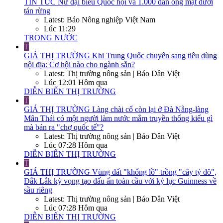
TIN TỨC
Nữ đại biểu Quốc hội và 1.000 đàn ong mật dưới
tán rừng
Latest: Báo Nông nghiệp Việt Nam
Lúc 11:29
TRONG NƯỚC
T
GIÁ THỊ TRƯỜNG
Khi Trung Quốc chuyển sang tiêu dùng
nội địa: Cơ hội nào cho ngành sắn?
Latest: Thị trường nông sản | Báo Dân Việt
Lúc 12:01 Hôm qua
DIỄN BIẾN THỊ TRƯỜNG
T
GIÁ THỊ TRƯỜNG
Làng chài cổ còn lại ở Đà Nẵng-làng
Mân Thái có một người làm nước mắm truyền thống kiểu gì
mà bán ra "chợ quốc tế"?
Latest: Thị trường nông sản | Báo Dân Việt
Lúc 07:28 Hôm qua
DIỄN BIẾN THỊ TRƯỜNG
T
GIÁ THỊ TRƯỜNG
Vùng đất "khổng lồ" trồng "cây tỷ đô",
Đắk Lắk kỳ vọng tạo dấu ấn toàn cầu với kỷ lục Guinness về
sầu riêng
Latest: Thị trường nông sản | Báo Dân Việt
Lúc 07:28 Hôm qua
DIỄN BIẾN THỊ TRƯỜNG