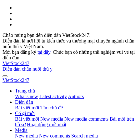
Chào mừng bạn đến diễn đàn VietStock247!
Diễn đàn là nơi hội tụ kiến thức và thương mại chuyên ngành chăn
nuôi thú y Việt Nam.
Mời bạn đăng ký
tại đây
. Chúc bạn có những trải nghiệm vui vẻ tại
diễn đàn.
VietStock
247
Diễn đàn chăn nuôi thú y
VietStock
247
Trang chủ
What's new
Latest activity
Authors
Diễn đàn
Bài viết mới
Tìm chủ đề
Có gì mới
Bài viết mới
New media
New media comments
Bài mới trên
hồ sơ
Hoạt động mới nhất
Media
New media
New comments
Search media