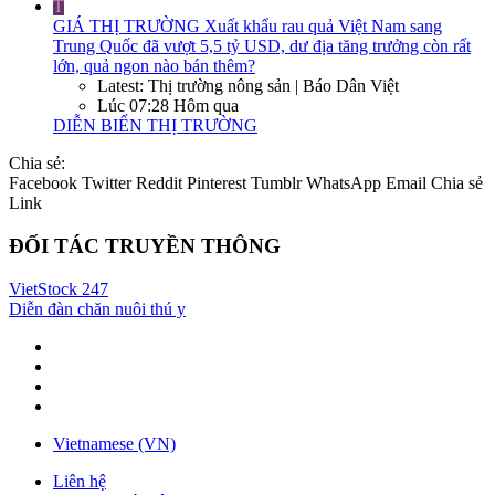
T
GIÁ THỊ TRƯỜNG
Xuất khẩu rau quả Việt Nam sang
Trung Quốc đã vượt 5,5 tỷ USD, dư địa tăng trưởng còn rất
lớn, quả ngon nào bán thêm?
Latest: Thị trường nông sản | Báo Dân Việt
Lúc 07:28 Hôm qua
DIỄN BIẾN THỊ TRƯỜNG
Chia sẻ:
Facebook
Twitter
Reddit
Pinterest
Tumblr
WhatsApp
Email
Chia sẻ
Link
ĐỐI TÁC TRUYỀN THÔNG
VietStock
247
Diễn đàn chăn nuôi thú y
Vietnamese (VN)
Liên hệ