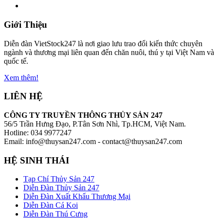
Giới Thiệu
Diễn đàn VietStock247 là nơi giao lưu trao đổi kiến thức chuyên
ngành và thương mại liên quan đến chăn nuôi, thú y tại Việt Nam và
quốc tế.
Xem thêm!
LIÊN HỆ
CÔNG TY TRUYỀN THÔNG THỦY SẢN 247
56/5 Trần Hưng Đạo, P.Tân Sơn Nhì, Tp.HCM, Việt Nam.
Hotline: 034 9977247
Email: info@thuysan247.com - contact@thuysan247.com
HỆ SINH THÁI
Tạp Chí Thủy Sản 247
Diễn Đàn Thủy Sản 247
Diễn Đàn Xuất Khẩu Thương Mại
Diễn Đàn Cá Koi
Diễn Đàn Thú Cưng