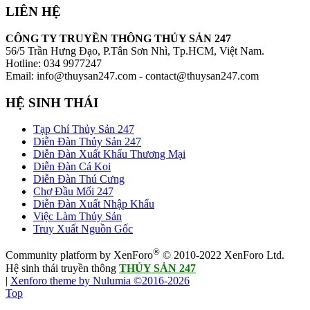
LIÊN HỆ
CÔNG TY TRUYỀN THÔNG THỦY SẢN 247
56/5 Trần Hưng Đạo, P.Tân Sơn Nhì, Tp.HCM, Việt Nam.
Hotline: 034 9977247
Email: info@thuysan247.com - contact@thuysan247.com
HỆ SINH THÁI
Tạp Chí Thủy Sản 247
Diễn Đàn Thủy Sản 247
Diễn Đàn Xuất Khẩu Thương Mại
Diễn Đàn Cá Koi
Diễn Đàn Thú Cưng
Chợ Đầu Mối 247
Diễn Đàn Xuất Nhập Khẩu
Việc Làm Thủy Sản
Truy Xuất Nguồn Gốc
®
Community platform by XenForo
© 2010-2022 XenForo Ltd.
Hệ sinh thái truyền thông
THỦY SẢN 247
|
Xenforo theme by Nulumia ©2016-2026
Top