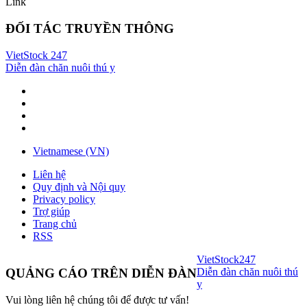
Link
ĐỐI TÁC TRUYỀN THÔNG
VietStock
247
Diễn đàn chăn nuôi thú y
Vietnamese (VN)
Liên hệ
Quy định và Nội quy
Privacy policy
Trợ giúp
Trang chủ
RSS
VietStock
247
Diễn đàn chăn nuôi thú
QUẢNG CÁO TRÊN DIỄN ĐÀN
y
Vui lòng liên hệ chúng tôi để được tư vấn!