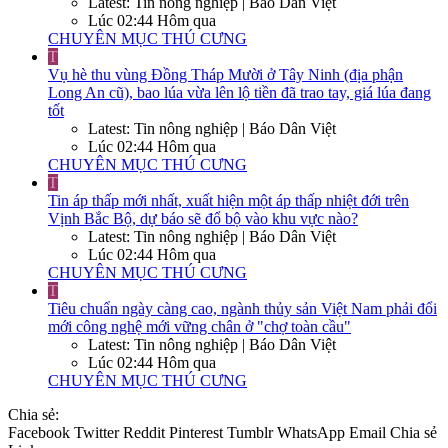
Latest: Tin nông nghiệp | Báo Dân Việt
Lúc 02:44 Hôm qua
CHUYÊN MỤC THÚ CƯNG
T
Vụ hè thu vùng Đồng Tháp Mười ở Tây Ninh (địa phận
Long An cũ), bao lúa vừa lên lộ tiền đã trao tay, giá lúa đang
tốt
Latest: Tin nông nghiệp | Báo Dân Việt
Lúc 02:44 Hôm qua
CHUYÊN MỤC THÚ CƯNG
T
Tin áp thấp mới nhất, xuất hiện một áp thấp nhiệt đới trên
Vịnh Bắc Bộ, dự báo sẽ đổ bộ vào khu vực nào?
Latest: Tin nông nghiệp | Báo Dân Việt
Lúc 02:44 Hôm qua
CHUYÊN MỤC THÚ CƯNG
T
Tiêu chuẩn ngày càng cao, ngành thủy sản Việt Nam phải đổi
mới công nghệ mới vững chân ở "chợ toàn cầu"
Latest: Tin nông nghiệp | Báo Dân Việt
Lúc 02:44 Hôm qua
CHUYÊN MỤC THÚ CƯNG
Chia sẻ:
Facebook
Twitter
Reddit
Pinterest
Tumblr
WhatsApp
Email
Chia sẻ