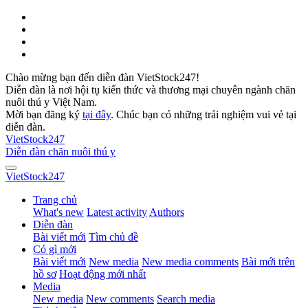
Chào mừng bạn đến diễn đàn VietStock247!
Diễn đàn là nơi hội tụ kiến thức và thương mại chuyên ngành chăn
nuôi thú y Việt Nam.
Mời bạn đăng ký
tại đây
. Chúc bạn có những trải nghiệm vui vẻ tại
diễn đàn.
VietStock
247
Diễn đàn chăn nuôi thú y
VietStock
247
Trang chủ
What's new
Latest activity
Authors
Diễn đàn
Bài viết mới
Tìm chủ đề
Có gì mới
Bài viết mới
New media
New media comments
Bài mới trên
hồ sơ
Hoạt động mới nhất
Media
New media
New comments
Search media