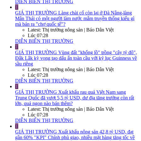
DIỄN BIẾN THỊ TRƯỜNG
T
GIÁ THỊ TRƯỜNG
Làng chài cổ còn lại ở Đà Nẵng-làng
Mân Thái có một người làm nước mắm truyền thống kiểu gì
mà bán ra "chợ quốc tế"?
Latest: Thị trường nông sản | Báo Dân Việt
Lúc 07:28
DIỄN BIẾN THỊ TRƯỜNG
T
GIÁ THỊ TRƯỜNG
Vùng đất "khổng lồ" trồng "cây tỷ đô",
Đắk Lắk kỳ vọng tạo dấu ấn toàn cầu với kỷ lục Guinness về
sầu riêng
Latest: Thị trường nông sản | Báo Dân Việt
Lúc 07:28
DIỄN BIẾN THỊ TRƯỜNG
T
GIÁ THỊ TRƯỜNG
Xuất khẩu rau quả Việt Nam sang
Trung Quốc đã vượt 5,5 tỷ USD, dư địa tăng trưởng còn rất
lớn, quả ngon nào bán thêm?
Latest: Thị trường nông sản | Báo Dân Việt
Lúc 07:28
DIỄN BIẾN THỊ TRƯỜNG
T
GIÁ THỊ TRƯỜNG
Xuất khẩu nông sản 42,8 tỷ USD, đạt
gần 60% "KPI" Chính phủ giao, nhiều mặt hàng tăng tốc về