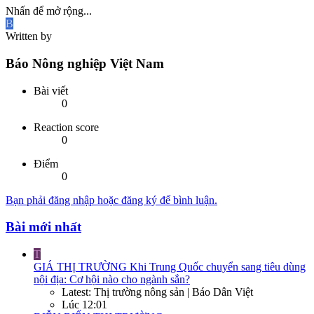
Nhấn để mở rộng...
B
Written by
Báo Nông nghiệp Việt Nam
Bài viết
0
Reaction score
0
Điểm
0
Bạn phải đăng nhập hoặc đăng ký để bình luận.
Bài mới nhất
T
GIÁ THỊ TRƯỜNG
Khi Trung Quốc chuyển sang tiêu dùng
nội địa: Cơ hội nào cho ngành sắn?
Latest: Thị trường nông sản | Báo Dân Việt
Lúc 12:01