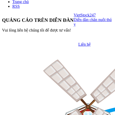
Trang chủ
RSS
VietStock
247
Diễn đàn chăn nuôi thú
QUẢNG CÁO TRÊN DIỄN ĐÀN
y
Vui lòng liên hệ chúng tôi để được tư vấn!
Liên hệ