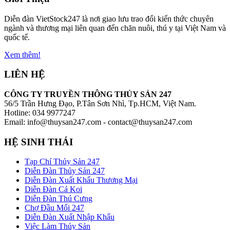
Diễn đàn VietStock247 là nơi giao lưu trao đổi kiến thức chuyên
ngành và thương mại liên quan đến chăn nuôi, thú y tại Việt Nam và
quốc tế.
Xem thêm!
LIÊN HỆ
CÔNG TY TRUYỀN THÔNG THỦY SẢN 247
56/5 Trần Hưng Đạo, P.Tân Sơn Nhì, Tp.HCM, Việt Nam.
Hotline: 034 9977247
Email: info@thuysan247.com - contact@thuysan247.com
HỆ SINH THÁI
Tạp Chí Thủy Sản 247
Diễn Đàn Thủy Sản 247
Diễn Đàn Xuất Khẩu Thương Mại
Diễn Đàn Cá Koi
Diễn Đàn Thú Cưng
Chợ Đầu Mối 247
Diễn Đàn Xuất Nhập Khẩu
Việc Làm Thủy Sản