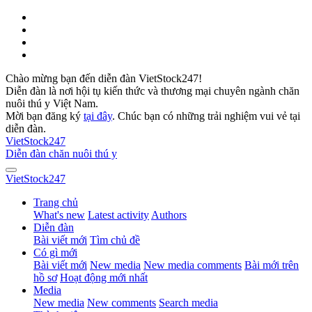
Chào mừng bạn đến diễn đàn VietStock247!
Diễn đàn là nơi hội tụ kiến thức và thương mại chuyên ngành chăn
nuôi thú y Việt Nam.
Mời bạn đăng ký
tại đây
. Chúc bạn có những trải nghiệm vui vẻ tại
diễn đàn.
VietStock
247
Diễn đàn chăn nuôi thú y
VietStock
247
Trang chủ
What's new
Latest activity
Authors
Diễn đàn
Bài viết mới
Tìm chủ đề
Có gì mới
Bài viết mới
New media
New media comments
Bài mới trên
hồ sơ
Hoạt động mới nhất
Media
New media
New comments
Search media