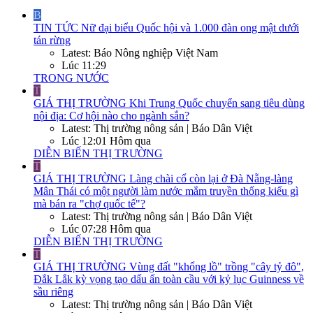
B
TIN TỨC
Nữ đại biểu Quốc hội và 1.000 đàn ong mật dưới
tán rừng
Latest: Báo Nông nghiệp Việt Nam
Lúc 11:29
TRONG NƯỚC
T
GIÁ THỊ TRƯỜNG
Khi Trung Quốc chuyển sang tiêu dùng
nội địa: Cơ hội nào cho ngành sắn?
Latest: Thị trường nông sản | Báo Dân Việt
Lúc 12:01 Hôm qua
DIỄN BIẾN THỊ TRƯỜNG
T
GIÁ THỊ TRƯỜNG
Làng chài cổ còn lại ở Đà Nẵng-làng
Mân Thái có một người làm nước mắm truyền thống kiểu gì
mà bán ra "chợ quốc tế"?
Latest: Thị trường nông sản | Báo Dân Việt
Lúc 07:28 Hôm qua
DIỄN BIẾN THỊ TRƯỜNG
T
GIÁ THỊ TRƯỜNG
Vùng đất "khổng lồ" trồng "cây tỷ đô",
Đắk Lắk kỳ vọng tạo dấu ấn toàn cầu với kỷ lục Guinness về
sầu riêng
Latest: Thị trường nông sản | Báo Dân Việt