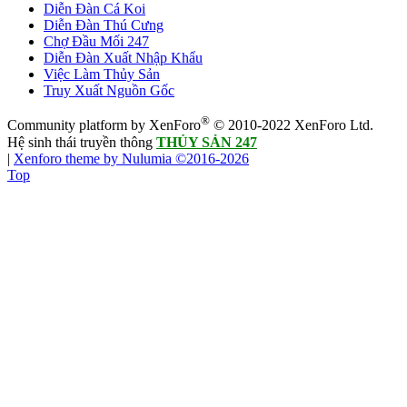
Diễn Đàn Cá Koi
Diễn Đàn Thú Cưng
Chợ Đầu Mối 247
Diễn Đàn Xuất Nhập Khẩu
Việc Làm Thủy Sản
Truy Xuất Nguồn Gốc
®
Community platform by XenForo
© 2010-2022 XenForo Ltd.
Hệ sinh thái truyền thông
THỦY SẢN 247
|
Xenforo theme by Nulumia ©2016-2026
Top