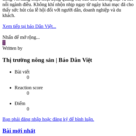
nối ngành điều. Không khí nhộn nhịp ngay từ ngày khai mạc đã cho
thấy sức hút của lễ hội đối với người dân, doanh nghiệp và du
khách.
Xem tiếp tại báo Dân Việt...
Nhấn để mở rộng...
T
Written by
Thị trường nông sản | Báo Dân Việt
Bài viết
0
Reaction score
0
Điểm
0
Bạn phải đăng nhập hoặc đăng ký để bình luận.
Bài mới nhất