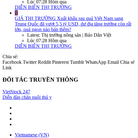
Lúc 07:28 Hôm qua
DIỄN BIẾN THỊ TRƯỜNG
T
GIÁ THỊ TRƯỜNG
Xuất khẩu rau quả Việt Nam sang
Trung Quốc đã vượt 5,5 tỷ USD, dư địa tăng trưởng còn rất
lớn, quả ngon nào bán thêm?
Latest: Thị trường nông sản | Báo Dân Việt
Lúc 07:28 Hôm qua
DIỄN BIẾN THỊ TRƯỜNG
Chia sẻ:
Facebook
Twitter
Reddit
Pinterest
Tumblr
WhatsApp
Email
Chia sẻ
Link
ĐỐI TÁC TRUYỀN THÔNG
VietStock
247
Diễn đàn chăn nuôi thú y
Vietnamese (VN)