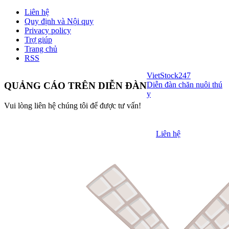
Liên hệ
Quy định và Nội quy
Privacy policy
Trợ giúp
Trang chủ
RSS
VietStock
247
Diễn đàn chăn nuôi thú
QUẢNG CÁO TRÊN DIỄN ĐÀN
y
Vui lòng liên hệ chúng tôi để được tư vấn!
Liên hệ