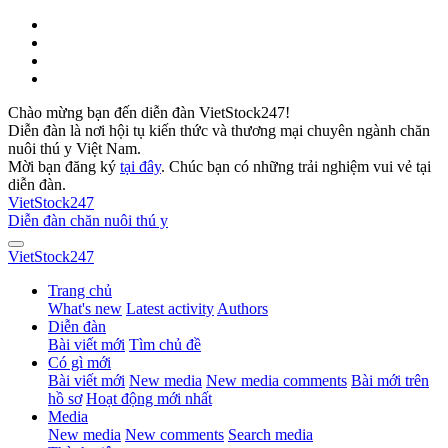
Chào mừng bạn đến diễn đàn VietStock247!
Diễn đàn là nơi hội tụ kiến thức và thương mại chuyên ngành chăn
nuôi thú y Việt Nam.
Mời bạn đăng ký
tại đây
. Chúc bạn có những trải nghiệm vui vẻ tại
diễn đàn.
VietStock
247
Diễn đàn chăn nuôi thú y
VietStock
247
Trang chủ
What's new
Latest activity
Authors
Diễn đàn
Bài viết mới
Tìm chủ đề
Có gì mới
Bài viết mới
New media
New media comments
Bài mới trên
hồ sơ
Hoạt động mới nhất
Media
New media
New comments
Search media